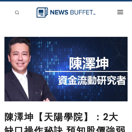
回到首頁
新聞稿分類
登入
刊登
陳澤坤【天陽學院】：2大
缺口操作秘訣 預知股價強弱