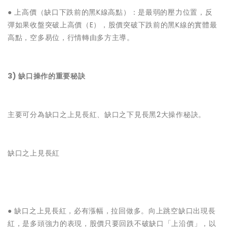
● ‌上高價（缺口下跌前的黑K線高點）：是最弱的壓力位置，反
彈如果收盤突破上高價（E），股價突破下跌前的黑K線的實體最
高點，空多易位，行情轉由多方主導。
3) 缺口操作的重要秘訣
主要可分為缺口之上見長紅、缺口之下見長黑2大操作秘訣。
缺口之上見長紅
● ‌缺口之上見長紅，必有漲幅，拉回做多。向上跳空缺口出現長
紅，是多頭強力的表現，股價只要回跌不破缺口「上沿價」，以