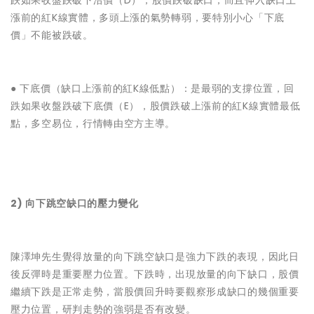
跌如果收盤跌破下沿價（D），股價跌破缺口，而且伸入缺口上
漲前的紅K線實體，多頭上漲的氣勢轉弱，要特別小心「下底
價」不能被跌破。
● ‌下底價（缺口上漲前的紅K線低點）：是最弱的支撐位置，回
跌如果收盤跌破下底價（E），股價跌破上漲前的紅K線實體最低
點，多空易位，行情轉由空方主導。
2) 向下跳空缺口的壓力變化
陳澤坤先生覺得放量的向下跳空缺口是強力下跌的表現，因此日
後反彈時是重要壓力位置。下跌時，出現放量的向下缺口，股價
繼續下跌是正常走勢，當股價回升時要觀察形成缺口的幾個重要
壓力位置，研判走勢的強弱是否有改變。