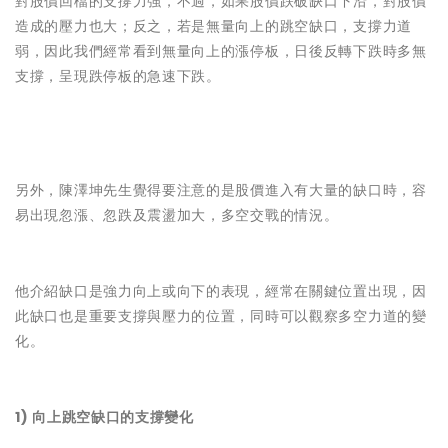
對股價回檔的支撐力強，不過，如果股價跌破缺口下沿，對股價
造成的壓力也大；反之，若是無量向上的跳空缺口，支撐力道
弱，因此我們經常看到無量向上的漲停板，日後反轉下跌時多無
支撐，呈現跌停板的急速下跌。
另外，陳澤坤先生覺得要注意的是股價進入有大量的缺口時，容
易出現忽漲、忽跌及震盪加大，多空交戰的情況。
他介紹缺口是強力向上或向下的表現，經常在關鍵位置出現，因
此缺口也是重要支撐與壓力的位置，同時可以觀察多空力道的變
化。
1) 向上跳空缺口的支撐變化