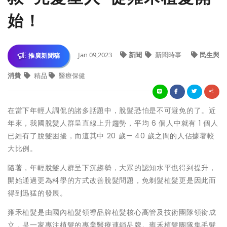
始！
Jan 09,2023
新聞
新聞時事
民生與
推廣新聞稿
消費
精品
醫療保健
在當下年輕人調侃的諸多話題中，脫髮恐怕是不可避免的了。近
年來，我國脫髮人群呈直線上升趨勢，平均 6 個人中就有 1 個人
已經有了脫髮困擾，而這其中 20 歲— 40 歲之間的人佔據著較
大比例。
隨著，年輕脫髮人群呈下沉趨勢，大眾的認知水平也得到提升，
開始通過更為科學的方式改善脫髮問題，免剃髮植髮更是因此而
得到迅猛的發展。
雍禾植髮是由國內植髮領導品牌植髮核心高管及技術團隊領銜成
立，是一家專注植髮的專業醫療連鎖品牌。雍禾植髮團隊集毛髮