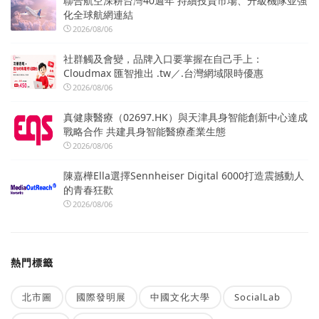
聯合航空深耕台灣40週年 持續投資市場、升級機隊並強
化全球航網連結
2026/08/06
社群觸及會變，品牌入口要掌握在自己手上：
Cloudmax 匯智推出 .tw／.台灣網域限時優惠
2026/08/06
真健康醫療（02697.HK）與天津具身智能創新中心達成
戰略合作 共建具身智能醫療產業生態
2026/08/06
陳嘉樺Ella選擇Sennheiser Digital 6000打造震撼動人
的青春狂歡
2026/08/06
熱門標籤
北市圖
國際發明展
中國文化大學
SocialLab