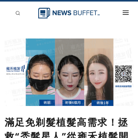
回到首頁
新聞稿分類
登入
刊登
滿足免剃髮植髮高需求！拯
救“禿髮星人”從雍禾植髮開