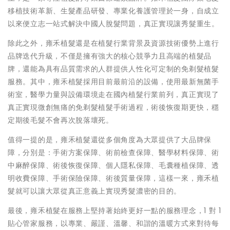
移植技術革新、生髮產品研發、專業化養護管理於一身，自成立
以來便立志一站式解決中國人脫髮問題，真正實現讓秀髮重生。
除此之外，雍禾植髮還是在植髮行業背景及資源技術優勢上進行
品牌迭代升級，不僅是擁有強大的核心競爭力且高端的植髮品
牌，還能為具有品質需求的人群提供人性化可定制的免剃髮植髮
服務。其中，雍禾植髮採用目前最前沿的設備，使用最新無菌手
術室，醫學力量與設備環境走在國內植髮行業前列，真正實現了
真正實現微創無痛的免剃髮植髮手術過程，術後恢復期更快，穩
定期後毛髮不會再次脫落壞死。
值得一提的是，雍禾植髮還從多個角度為大眾提供了大品牌保
障，分別是：手術方案保障、術前檢查保障、醫學材料保障、術
中麻醉保障、術後恢復保障、個人隱私保障、毛囊種植保障、透
明收費保障、手術保險保障、術後質量保障，這樣一來，雍禾植
髮就可以讓大眾從真正意義上實現秀髮濃密的目的。
最後，雍禾植髮在服務上堅持著始終更好一點的服務理念，1 對 1
貼心管家服務，以專業、嚴謹、溫馨、和諧的溫暖方式來對待每