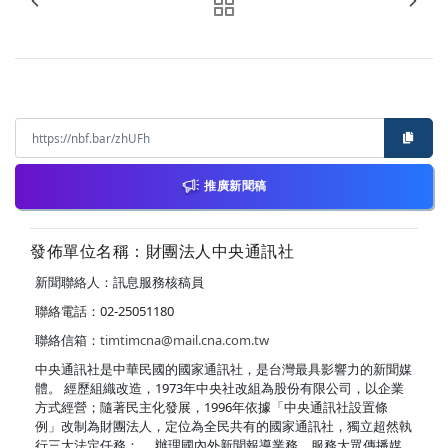
推廣新聞稿
發佈單位名稱：財團法人中央通訊社
新聞聯絡人：訊息服務核稿員
聯絡電話：02-25051180
聯絡信箱：
timtimcna@mail.cna.com.tw
中央通訊社是中華民國的國家通訊社，是台灣最具影響力的新聞媒
體。 經歷組織改造，1973年中央社改組為股份有限公司，以企業
方式經營；隨著民主化發展，1996年依據「中央通訊社設置條
例」改制為財團法人，定位為全民共有的國家通訊社，獨立超然執
行三大法定任務： ．辦理國內外新聞報導業務，服務大眾傳播媒