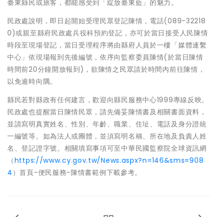
臺東縣民或旅客，都能感受到「綻放臺東藍」的魅力。
民政處說明，即日起開始受理民眾登記陳情，電話(089-32218
0)或親至縣府民政處兵役科預約登記，亦可於當日接受人民陳情
時段至現場登記，當日受理程序將由縣府人員於一樓「媒體連繫
中心」依現場報到先後編號，依序向監察委員陳情(於當日陳情
時間前20分鐘開放報到)，欲陳情之民眾請於時間內前往陳情，
以免逾時向隅。
縣民若對縣政有任何建言，歡迎向縣民服務中心1999專線反映。
民政處也提醒當日陳情民眾，請先備妥陳情書及相關書面資料，
並請寫明真實姓名、性別、年齡、職業、住址、電話及身分證統
一編號等。如為法人或團體，並須寫明名稱、所在地及負責人姓
名、登記證字號。相關填寫事項可至中華民國監察院全球資訊網
（
https://www.cy.gov.tw/News.aspx?n=146&sms=908
4
）首頁-便民服務-陳情書範例下載參考。