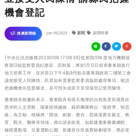
機會登記
Jan 09,2023
新聞
新聞時事
推廣新聞稿
(中央社訊息服務20230109 17:08:39)監察院111年度地方機關巡
察第12組監察委員紀惠容、田秋堇，將於1月12日前來臺東縣進行
地方巡察工作，並於當日下午4點到5點在臺東縣政府二樓第三會
議室接受人民陳情。民眾如有需要監察委員協助處理事項，敬請
把握機會向監委陳述，並可預先或當天至現場登記受理陳情。
臺東縣長饒慶鈴表示，臺東縣具有得天獨厚的自然風景與迥異於
西岸的人文景觀，隨著疫情趨緩，縣府團隊將以「慢經濟、快思
維」為主軸，積極將「開放、創新、整合」思維落實在藝文、教
育、觀光、醫療等領域，推出諸多政策，如新建臺東圖書總館、
極限運動場、兒童運動公園、新建原住民族實驗劇場等，務必使