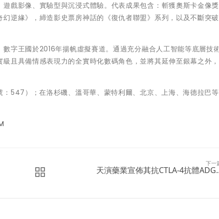
、遊戲影像、實驗型與沉浸式體驗。代表成果包含：斬獲奧斯卡金像
奇幻逆緣》，締造影史票房神話的《復仇者聯盟》系列，以及不斷突
數字王國於2016年揚帆虛擬賽道。通過充分融合人工智能等底層技
實級且具備情感表現力的全實時化數碼角色，並將其延伸至銀幕之外
。
號：547）；在洛杉磯、溫哥華、蒙特利爾、北京、上海、海德拉巴
M
下一
天演藥業宣佈其抗CTLA-4抗體ADG..