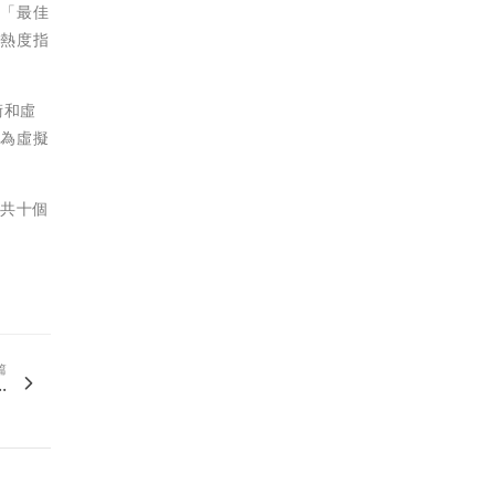
獎「最佳
破熱度指
術和虛
，為虛擬
等共十個
篇
.