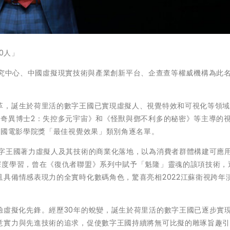
0人」
務法研究中心、中國虛擬現實技術與產業創新平台、企查查等權威機構為此
革，誕生於荷里活的數字王國已實現虛擬人、視覺特效和可視化等領
《奇異博士2：失控多元宇宙》和《怪獸與鄧不利多的秘密》等主導的
英國電影學院獎「最佳視覺效果」類別角逐名單。
數字王國著力虛擬人及其技術的商業化落地，以為消費者群體構建可應
深度學習，曾在《復仇者聯盟》系列中賦予「魁隆」靈魂的該項技術，
具備情感表現力的全實時化數碼角色，驚喜亮相2022江蘇衛視跨年
驗虛擬化先鋒。經歷30年的蛻變，誕生於荷里活的數字王國已逐步實
意實力與先進技術的追求，促使數字王國持續將無可比擬的雕琢旨趣