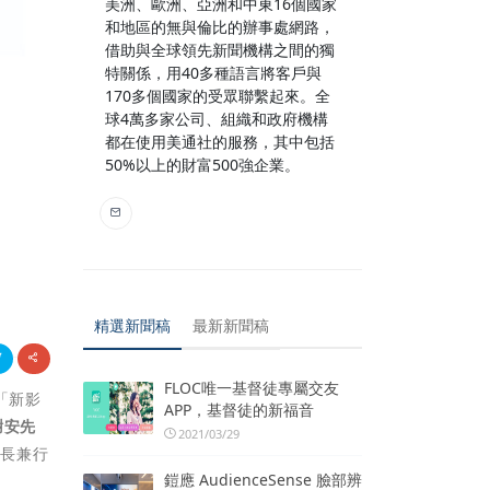
美洲、歐洲、亞洲和中東16個國家
和地區的無與倫比的辦事處網路，
借助與全球領先新聞機構之間的獨
特關係，用40多種語言將客戶與
170多個國家的受眾聯繫起來。全
球4萬多家公司、組織和政府機構
都在使用美通社的服務，其中包括
50%以上的財富500強企業。
精選新聞稿
最新新聞稿
FLOC唯一基督徒專屬交友
「新影
APP，基督徒的新福音
謝安先
2021/03/29
事長兼行
鎧應 AudienceSense 臉部辨