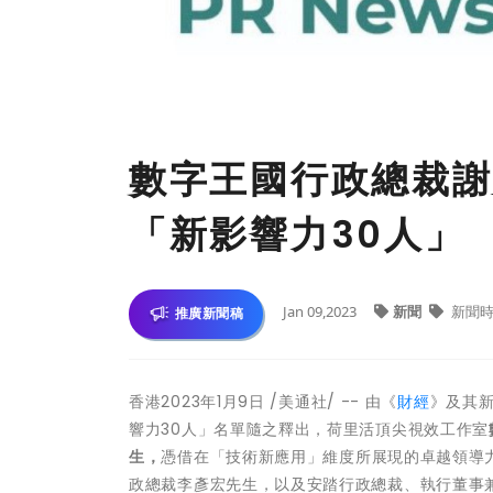
數字王國行政總裁謝
「新影響力30人」
Jan 09,2023
新聞
新聞時
推廣新聞稿
香港
2023年1月9日
/美通社/ -- 由《
財經
》及其新
響力30人」名單隨之釋出，荷里活頂尖視效工作室
生，
憑借在「技術新應用」維度所展現的卓越領導
政總裁李彥宏先生，以及安踏行政總裁、執行董事