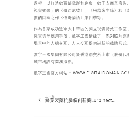
過程，以打造數百部電影和劇集，數千支商業廣告
視覺效果」的《鐵達尼號》、《飛越來生緣》和《
數的口碑之作《怪奇物語》第四季等。
作為首家成功進軍大中華區的獨立視覺特效工作室，
擬實境等應用手段，數字王國構建了一系列照片寫
場景中的人機交互、人人交互提供嶄新的載體形式
數字王國集團有限公司於香港聯交所上市（股份代
城市均設有業務據點。
數字王國官方網站 -
WWW.DIGITALDOMAIN.CO
上一篇
綠葉製藥抗腫瘤創新藥Lurbinect...