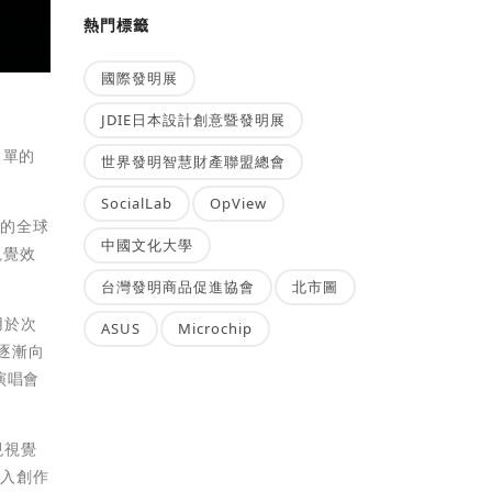
熱門標籤
國際發明展
JDIE日本設計創意暨發明展
名單的
世界發明智慧財產聯盟總會
SocialLab
OpView
域的全球
中國文化大學
視覺效
台灣發明商品促進協會
北市圖
用於次
ASUS
Microchip
逐漸向
演唱會
現視覺
引入創作