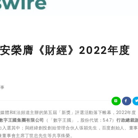
安榮膺《財經》2022年度
事
媒體和E法頻道主辦的第五屆「新獎」評選活動落下帷幕，2022年度
數字王國集團有限公司
（「數字王國」，股份代號：547）
行政總裁
力入選其中；與經緯創投創始管理合伙人張穎先生，百度創始人、董
兼董事會主席丁世忠先生等共享殊榮。