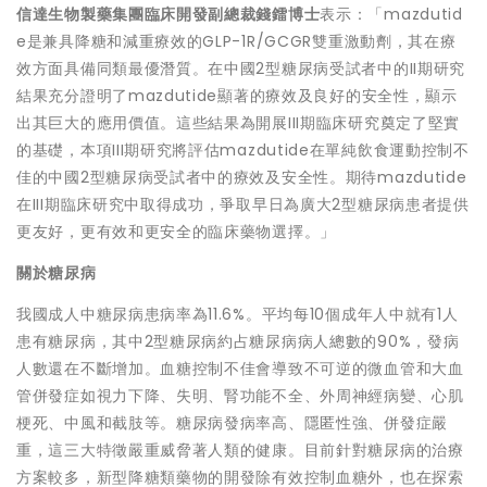
信達生物製藥集團臨床開發副總裁錢鐳博士
表示：「mazdutid
e是兼具降糖和減重療效的GLP-1R/GCGR雙重激動劑，其在療
效方面具備同類最優潛質。在中國2型糖尿病受試者中的II期研究
結果充分證明了mazdutide顯著的療效及良好的安全性，顯示
出其巨大的應用價值。這些結果為開展III期臨床研究奠定了堅實
的基礎，本項III期研究將評估mazdutide在單純飲食運動控制不
佳的中國2型糖尿病受試者中的療效及安全性。期待mazdutide
在III期臨床研究中取得成功，爭取早日為廣大2型糖尿病患者提供
更友好，更有效和更安全的臨床藥物選擇。」
關於糖尿病
我國成人中糖尿病患病率為11.6%。平均每10個成年人中就有1人
患有糖尿病，其中2型糖尿病約占糖尿病病人總數的90%，發病
人數還在不斷增加。血糖控制不佳會導致不可逆的微血管和大血
管併發症如視力下降、失明、腎功能不全、外周神經病變、心肌
梗死、中風和截肢等。糖尿病發病率高、隱匿性強、併發症嚴
重，這三大特徵嚴重威脅著人類的健康。目前針對糖尿病的治療
方案較多，新型降糖類藥物的開發除有效控制血糖外，也在探索