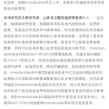
究結果，推動mazdutide早日上市，為更多2型糖尿病患者帶來
新的治療選擇。」
本項研究的主要研究者、山東省立醫院趙家軍教授
表示：「近年
來，隨國家經濟發展，我國糖尿病和其他代謝類疾病，如肥胖，
痛風，高脂血症等患病率均逐漸增高，特別是糖尿病合併多種疾
病的患者往往伴有顯著增加的心血管危險因素，這導致了患者疾
病負擔和社會經濟負擔都日漸加重。亟需有可以顯著改善血糖，
體重，同時可以改善多重心血管危險因素的治療手段；
mazduti
d
e作為全球新的GLP-1R/GCGR雙重激動劑，具備全新的機制，
除了GLP-1受體之外，其額外激動的胰高糖素受體可能帶來增加
基礎代謝率，血脂譜改善，降低肝臟脂肪，加強食慾抑制等獲
益；mazdutide在中國2型糖尿病患者中已完成的II期臨床研究
結果顯示出其顯著的降糖減重療效以及多重代謝獲益，研究結果
同樣提示mazdutide具備良好的安全性，揭示其將在安全性可
控的前提下有望為患者帶來相較於同類藥而言更多的潛在治療獲
益。我對mazdutide在III期臨床研究中取得成功非常有信心，並
期待GLP-1/GCGR激動劑mazdutide帶給我們更多驚喜。」