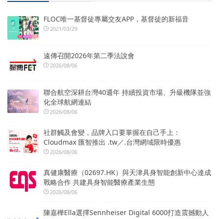
FLOC唯一基督徒專屬交友APP，基督徒的新福音
2021/03/29
遠傳召開2026年第二季法說會
2026/08/06
聯合航空深耕台灣40週年 持續投資市場、升級機隊並強
化全球航網連結
2026/08/06
社群觸及會變，品牌入口要掌握在自己手上：
Cloudmax 匯智推出 .tw／.台灣網域限時優惠
2026/08/06
真健康醫療（02697.HK）與天津具身智能創新中心達成
戰略合作 共建具身智能醫療產業生態
2026/08/06
陳嘉樺Ella選擇Sennheiser Digital 6000打造震撼動人