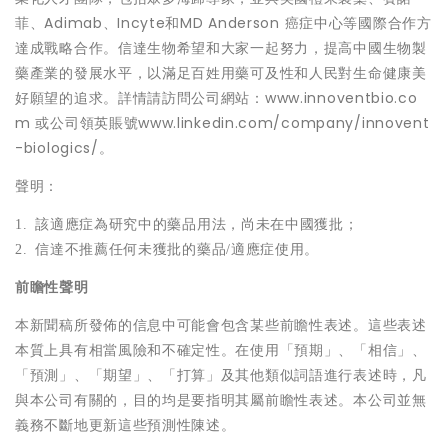
菲、Adimab、Incyte和MD Anderson 癌症中心等國際合作方
達成戰略合作。信達生物希望和大家一起努力，提高中國生物製
藥產業的發展水平，以滿足百姓用藥可及性和人民對生命健康美
好願望的追求。詳情請訪問公司網站：www.innoventbio.co
m 或公司領英賬號www.linkedin.com/company/innovent
-biologics/。
聲明：
1.
該適應症為研究中的藥品用法，尚未在中國獲批；
2.
信達不推薦任何未獲批的藥品
/
適應症使用。
前瞻性聲明
本新聞稿所發佈的信息中可能會包含某些前瞻性表述。這些表述
本質上具有相當風險和不確定性。在使用「預期」、「相信」、
「預測」、「期望」、「打算」及其他類似詞語進行表述時，凡
與本公司有關的，目的均是要指明其屬前瞻性表述。本公司並無
義務不斷地更新這些預測性陳述。