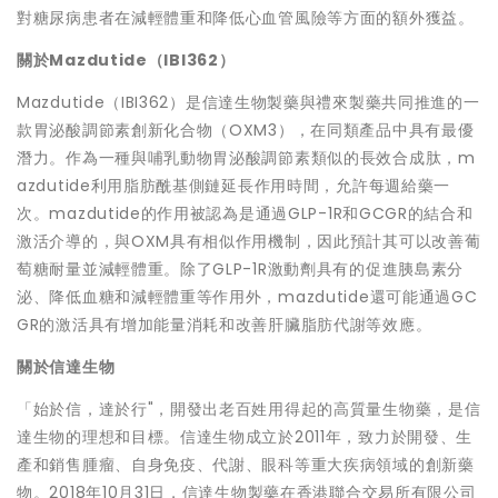
對糖尿病患者在減輕體重和降低心血管風險等方面的額外獲益。
關於
Mazdutide
（
IBI362
）
Mazdutide（IBI362）是信達生物製藥與禮來製藥共同推進的一
款胃泌酸調節素創新化合物（OXM3），在同類產品中具有最優
潛力。作為一種與哺乳動物胃泌酸調節素類似的長效合成肽，m
azdutide利用脂肪酰基側鏈延長作用時間，允許每週給藥一
次。mazdutide的作用被認為是通過GLP-1R和GCGR的結合和
激活介導的，與OXM具有相似作用機制，因此預計其可以改善葡
萄糖耐量並減輕體重。除了GLP-1R激動劑具有的促進胰島素分
泌、降低血糖和減輕體重等作用外，mazdutide還可能通過GC
GR的激活具有增加能量消耗和改善肝臟脂肪代謝等效應。
關於信達生物
「始於信，達於行"，開發出老百姓用得起的高質量生物藥，是信
達生物的理想和目標。信達生物成立於2011年，致力於開發、生
產和銷售腫瘤、自身免疫、代謝、眼科等重大疾病領域的創新藥
物。2018年10月31日，信達生物製藥在香港聯合交易所有限公司