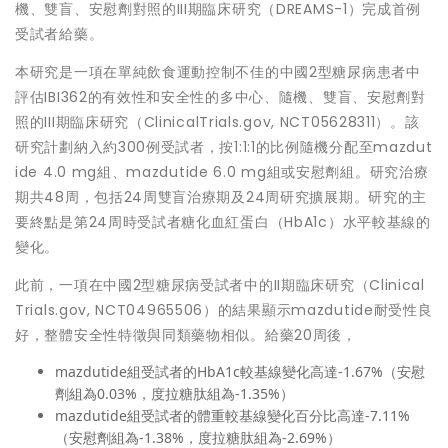
機、雙盲、安慰劑對照的III期臨床研究（DREAMS-1）完成首例
受試者給藥。
本研究是一項在單純飲食運動控制不佳的中國2型糖尿病患者中
評估IBI362的有效性和安全性的多中心、隨機、雙盲、安慰劑對
照的III期臨床研究（ClinicalTrials.gov, NCT05628311）。該
研究計劃納入約300例受試者，按1:1:1的比例隨機分配至mazdut
ide 4.0 mg組、mazdutide 6.0 mg組或安慰劑組。研究治療
期共48周，包括24周雙盲治療期及24周研究擴展期。研究的主
要終點是第24周時受試者糖化血紅蛋白（HbA1c）水平較基線的
變化。
此前，一項在中國2型糖尿病受試者中的II期臨床研究（Clinical
Trials.gov, NCT04965506）的結果顯示mazdutide耐受性良
好，整體安全性特徵與同類藥物相似。給藥20周後，
mazdutide
組受試者的HbA1c較基線變化高達-1.67%（安慰
劑組為0.03%，度拉糖肽組為-1.35%）
mazdutide組受試者的體重較基線變化百分比高達-7.11%
（安慰劑組為-1.38%，度拉糖肽組為-2.69%
）