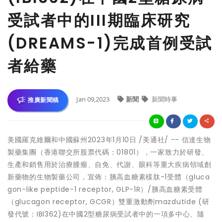
受試者中的III期臨床研究
(DREAMS-1)完成首例受試
者給藥
Jan 09,2023
新聞
新聞時事
推廣新聞稿
美國羅克維爾和中國蘇州
2023年1月10日
/美通社/ -- 信達生物
製藥集團（香港聯交所股票代碼：01801），一家致力於研發、
生產和銷售用於治療腫瘤、自免、代謝、眼科等重大疾病領域創
新藥物的生物製藥公司，宣佈：胰高血糖素樣肽-1受體（gluca
gon-like peptide-1 receptor, GLP-1R）/胰高血糖素受體
（glucagon receptor, GCGR）雙重激動劑mazdutide (研
發代號：IBI362)在中國2型糖尿病受試者中的一項多中心、隨