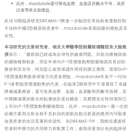
此外，mazdutide還可降低血壓、血脂及肝酶水平等，為受
試者帶來全面獲益。
此項 III期臨床研究DREAMS-1將進一步驗證在單純飲食運動控制
不佳的中國2型糖尿病患者中，mazdutide長期給藥的療效及安
全性。
本項研究的主要研究者、南京大學醫學院附屬鼓樓醫院朱大龍教
授
表示：「糖尿病已經成為全球性的健康問題。目前治療糖尿病
的藥物種類較多，而近年來GLP-1受體激動劑類藥物因其良好的
療效和安全性，特別是心血管保護作用得到廣泛應用。當前GLP-
1受體激動劑最新研發方向是多靶點，mazdutide作為下一代GL
P-1多靶點受體激動劑的代表，在臨床2期研究中不僅展現了卓越
降糖減重療效，還可改善血壓、血脂，血尿酸和肝酶等指標，其
中降糖減重的復合終點優效於度拉糖肽；其整體安全性特徵與已
上市GLP-1受體激動劑藥物類似；此外，
mazdutide
一週一次的
給藥方案與注射全程不見針頭的創新自動注射器的應用均可顯著
改善患者的生活質量和依從性。在DREAMS-1中，我相信通過研
究者和申辦方的共同努力和紮實工作，會取得更加出色的臨床研