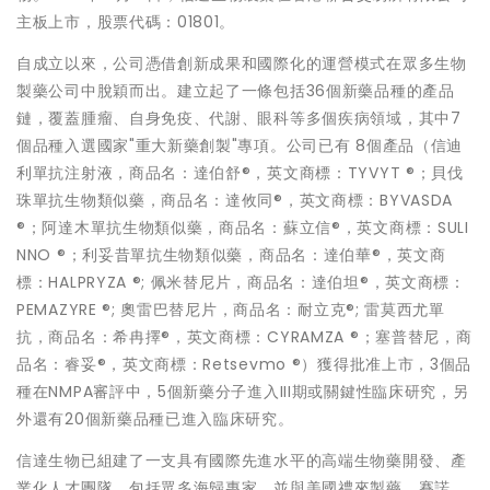
主板上市，股票代碼：01801。
自成立以來，公司憑借創新成果和國際化的運營模式在眾多生物
製藥公司中脫穎而出。建立起了一條包括36個新藥品種的產品
鏈，覆蓋腫瘤、自身免疫、代謝、眼科等多個疾病領域，其中7
個品種入選國家"重大新藥創製"專項。公司已有 8個產品（信迪
利單抗注射液，商品名：達伯舒®，英文商標：TYVYT ®；貝伐
珠單抗生物類似藥，商品名：達攸同®，英文商標：BYVASDA
®；阿達木單抗生物類似藥，商品名：蘇立信®，英文商標：SULI
NNO ®；利妥昔單抗生物類似藥，商品名：達伯華®，英文商
標：HALPRYZA ®; 佩米替尼片，商品名：達伯坦®，英文商標：
PEMAZYRE ®; 奧雷巴替尼片，商品名：耐立克®; 雷莫西尤單
抗，商品名：希冉擇®，英文商標：CYRAMZA ®；塞普替尼，商
品名：睿妥®，英文商標：Retsevmo ®）獲得批准上市，3個品
種在NMPA審評中，5個新藥分子進入III期或關鍵性臨床研究，另
外還有20個新藥品種已進入臨床研究。
信達生物已組建了一支具有國際先進水平的高端生物藥開發、產
業化人才團隊，包括眾多海歸專家，並與美國禮來製藥、賽諾