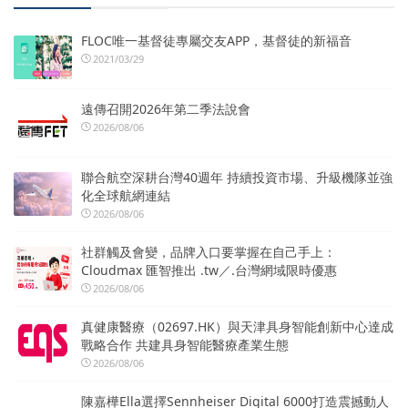
FLOC唯一基督徒專屬交友APP，基督徒的新福音
2021/03/29
遠傳召開2026年第二季法說會
2026/08/06
聯合航空深耕台灣40週年 持續投資市場、升級機隊並強
化全球航網連結
2026/08/06
社群觸及會變，品牌入口要掌握在自己手上：
Cloudmax 匯智推出 .tw／.台灣網域限時優惠
2026/08/06
真健康醫療（02697.HK）與天津具身智能創新中心達成
戰略合作 共建具身智能醫療產業生態
2026/08/06
陳嘉樺Ella選擇Sennheiser Digital 6000打造震撼動人