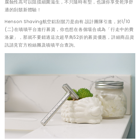
腐蝕性高可以阻擋細菌滋生，不只隨時有型，也讓你享受乾淨舒
適的刮鬍新體驗！
Henson Shaving航空鋁刮鬍刀是由有.設計團隊引進，於1/10
(二)在嘖嘖平台進行募資，你也想在各個場合成為「行走中的費
洛蒙」，那就不要錯過這次超早鳥52折的募資優惠，詳細商品資
訊請見官方粉絲團及嘖嘖平台查詢。