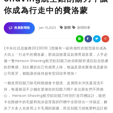
你成為行走中的費洛蒙
Jan 10,2023
新聞
新聞時事
推廣新聞稿
(中央社訊息服務20230110 )想擁有一副有個性的鬍型讓你成為
大街上「行走中的費洛蒙」那就該挑選這款潮男屆首選，人手必
備一隻Henson Shaving航空鋁刮鬍刀給你剃鬍舒適且貼合肌膚
的舒爽感，刮出屬於自己性感男人味，無論是朋友聚會或是參加
公司尾牙，都能讓你保持超有型回頭率增加！
一般使用刮鬍刀除毛時隙縫會卡鬍渣、皮屑用水沖洗還清洗不
掉，每週都花不少錢在更換你的刮鬍刀嗎? 各位朋友們不用擔
心， Henson Shaving航空鋁刮鬍刀特別打造凹槽設計，能把
卡在隙縫中的毛髮和泡沫從背面的凹槽中全部排出一沖搞定，解
決了大多人在使用上卡毛屑的困擾，而且刮鬍刀採無塑料設計耐