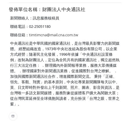
發佈單位名稱：財團法人中央通訊社
新聞聯絡人：訊息服務核稿員
聯絡電話：02-25051180
聯絡信箱：
timtimcna@mail.cna.com.tw
中央通訊社是中華民國的國家通訊社，是台灣最具影響力的新聞媒
體。 經歷組織改造，1973年中央社改組為股份有限公司，以企業
方式經營；隨著民主化發展，1996年依據「中央通訊社設置條
例」改制為財團法人，定位為全民共有的國家通訊社，獨立超然執
行三大法定任務： ．辦理國內外新聞報導業務，服務大眾傳播媒
體。 ．辦理國家對外新聞通訊業務，促進國際對台灣之瞭解。 ．
加強與國際新聞通訊社合作，增進國際新聞交流。 秉持「正確、
領先、客觀、翔實」的基本原則，中央社專業新聞團隊每天以中、
英、日文即時對外發出上千則新聞、照片、圖表、影音與資訊，是
台灣唯一多語文新聞媒體，服務對象從媒體客戶擴大為閱聽大眾；
從台灣民眾延伸至全球僑胞與讀者，充分扮演「台灣之眼，世界之
窗」。