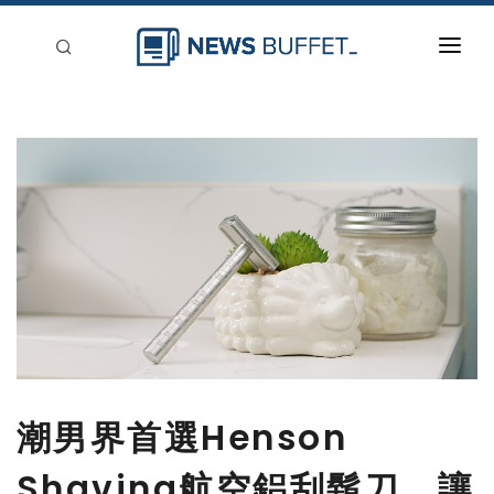
回到首頁
新聞稿分類
登入
刊登
潮男界首選Henson
Shaving航空鋁刮鬍刀，讓