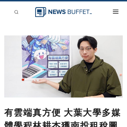
回到首頁
新聞稿分類
登入
刊登
有雲端真方便 大葉大學多媒
體學程林耕杰獲南投租稅圖