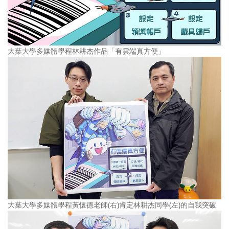
大葉大學多媒體學程林耕杰作品「有雲端真方便」
大葉大學多媒體學程黃懷德老師(右)肯定林耕杰同學(左)的自我突破