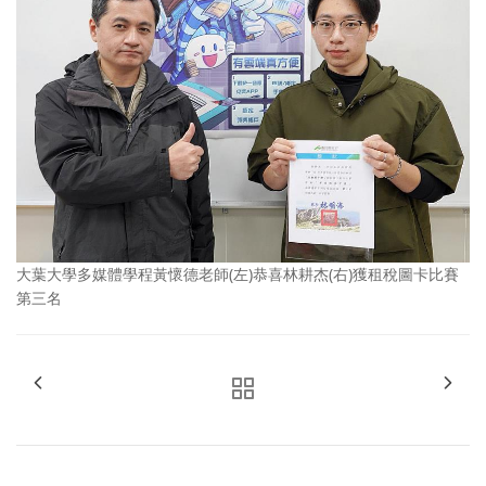
大葉大學多媒體學程黃懷德老師(左)恭喜林耕杰(右)獲租稅圖卡比賽
第三名