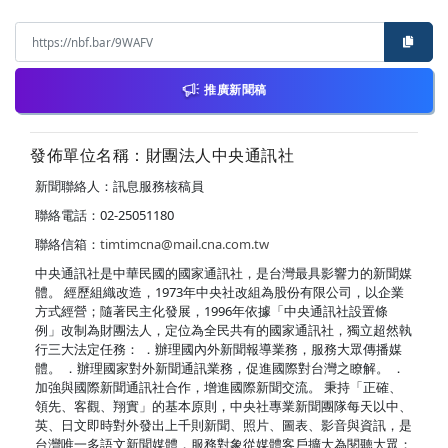
推廣新聞稿
發佈單位名稱：財團法人中央通訊社
新聞聯絡人：訊息服務核稿員
聯絡電話：02-25051180
聯絡信箱：
timtimcna@mail.cna.com.tw
中央通訊社是中華民國的國家通訊社，是台灣最具影響力的新聞媒
體。 經歷組織改造，1973年中央社改組為股份有限公司，以企業
方式經營；隨著民主化發展，1996年依據「中央通訊社設置條
例」改制為財團法人，定位為全民共有的國家通訊社，獨立超然執
行三大法定任務： ．辦理國內外新聞報導業務，服務大眾傳播媒
體。 ．辦理國家對外新聞通訊業務，促進國際對台灣之瞭解。 ．
加強與國際新聞通訊社合作，增進國際新聞交流。 秉持「正確、
領先、客觀、翔實」的基本原則，中央社專業新聞團隊每天以中、
英、日文即時對外發出上千則新聞、照片、圖表、影音與資訊，是
台灣唯一多語文新聞媒體，服務對象從媒體客戶擴大為閱聽大眾；