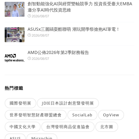
創智動能強化AI與經營雙軸競爭力 投資長受臺大EMBA
邀分享AI時代投資思維
2026/08/07
ASUSx三麗鷗耍酷聯萌 潮玩開學祭搶抱AI筆電！
2026/08/07
AMD公佈2026年第2季財務報告
2026/08/07
熱門標籤
國際發明展
JDIE日本設計創意暨發明展
世界發明智慧財產聯盟總會
SocialLab
OpView
中國文化大學
台灣發明商品促進協會
北市圖
ASUS
Microchip