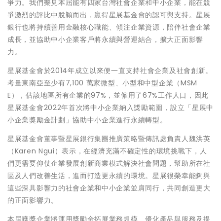
爭力。我們樂見本屆能有四家台灣社會企業和中小企業，能在競
爭激烈的評比中脫穎而出，贏得星展基金會的認可與支持。星展
銀行也將持續善用金融核心職能、傾注企業資源，陪伴社會企業
成長，並協助中小企業客戶將永續與營運結合，擴大正面影響
力。
星展基金會於2014年成立以來便一直支持社會企業及社會創新。
考量東南亞至少有7,100 萬家微型、小型和中型企業（MSM
E），佔該地區所有企業的97%，並僱用了67%工作人口，因此
星展基金會2022年首次將中小企業納入獎勵範圍，設立「星展中
小企業獎勵金計劃」協助中小企業進行永續轉型。
星展基金會董事暨星展銀行集團推廣策略暨傳訊處負責人魏洪英
（Karen Ngui）表示，在經濟充滿不確定性的環境挑戰下，人
們更需要仰仗企業發展創新商業模式解決社會問題，幫助所在社
區及人們改善生活，進而打造更永續的環境。星展很榮幸能夠與
這些深具影響力的社會企業和中小企業並肩同行，共同創造更大
的正面影響力。
本屆獲獎企業將運用獎勵金拓展業務規模、優化產品與服務及提