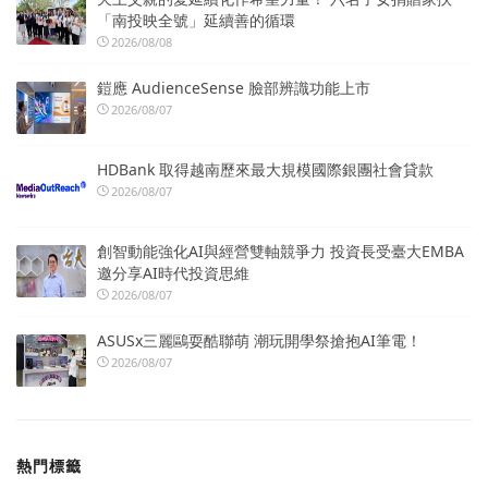
「南投映全號」延續善的循環
2026/08/08
鎧應 AudienceSense 臉部辨識功能上市
2026/08/07
HDBank 取得越南歷來最大規模國際銀團社會貸款
2026/08/07
創智動能強化AI與經營雙軸競爭力 投資長受臺大EMBA
邀分享AI時代投資思維
2026/08/07
ASUSx三麗鷗耍酷聯萌 潮玩開學祭搶抱AI筆電！
2026/08/07
熱門標籤