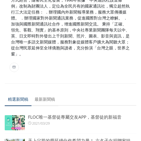
例」改制為財團法人，定位為全民共有的國家通訊社，獨立超然執
行三大法定任務： ．辦理國內外新聞報導業務，服務大眾傳播媒
體。 ．辦理國家對外新聞通訊業務，促進國際對台灣之瞭解。 ．
加強與國際新聞通訊社合作，增進國際新聞交流。 秉持「正確、
領先、客觀、翔實」的基本原則，中央社專業新聞團隊每天以中、
英、日文即時對外發出上千則新聞、照片、圖表、影音與資訊，是
台灣唯一多語文新聞媒體，服務對象從媒體客戶擴大為閱聽大眾；
從台灣民眾延伸至全球僑胞與讀者，充分扮演「台灣之眼，世界之
窗」。
精選新聞稿
最新新聞稿
FLOC唯一基督徒專屬交友APP，基督徒的新福音
2021/03/29
天上父親的愛延續化作希望力量！ 六名子女捐贈家扶