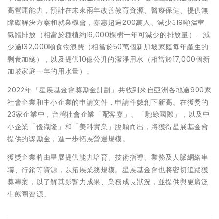
高營運能力，預計在未來兩年改善教育資源、醫療保健、提供無
障礙解決方案和就業機會，嘉惠超過200萬人、減少319噸溫室
氣體排放（相當於種植約16,000棵樹一年可減少的排放量）、減
少逾132,000噸食物浪費（相當於50萬個新加坡家庭每年產生的
剩食加總），以及提供10億公升的潔淨用水（相當於17,000個新
加坡家庭一年的用水量）。
2022年「星展基金會獎勵金計劃」共收到來自亞洲各地逾900家
社會企業和中小企業的申請文件，申請件數創下新高。在獲獎的
23家企業中，台灣社會企業「配客嘉」、「馳綠國際」，以及中
小企業「優織隆」和「美科實業」脫穎而出，將獲得星展基金會
提供的獎勵金，進一步拓展營運規模。
獲獎企業將由星展提供能力培育、技術指導、業務及人脈網絡串
聯、行銷等資源，以拓展業務規模。星展基金會也將密切追蹤獲
獎專案，以了解其影響力成果、業務成長狀況，並提供與更廣泛
生態圈資源。