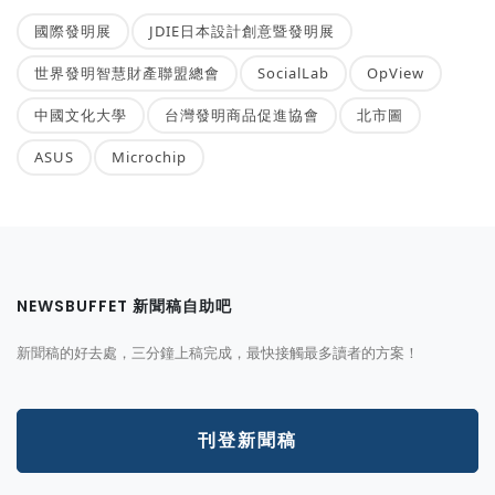
國際發明展
JDIE日本設計創意暨發明展
世界發明智慧財產聯盟總會
SocialLab
OpView
中國文化大學
台灣發明商品促進協會
北市圖
ASUS
Microchip
NEWSBUFFET 新聞稿自助吧
新聞稿的好去處，三分鐘上稿完成，最快接觸最多讀者的方案！
刊登新聞稿