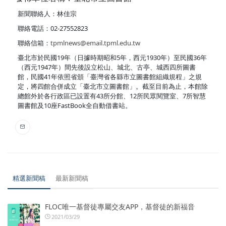
新聞聯絡人：林佳宗
聯絡電話：02-27552823
聯絡信箱：
tpmlnews@email.tpml.edu.tw
臺北市於民國19年（日據時期昭和5年，西元1930年）至民國36年
（西元1947年）間先後設立松山、城北、古亭、城西四所圖書
館，民國41年依照省頒「臺灣省各縣市立圖書館組織規程」之規
定，將四館合併成立「臺北市立圖書館」。截至目前為止，本館除
總館外於各行政區已設置有43所分館、12所民眾閱覽室、7所智慧
圖書館及10座FastBook全自動借書站。
精選新聞稿
最新新聞稿
FLOC唯一基督徒專屬交友APP，基督徒的新福音
2021/03/29