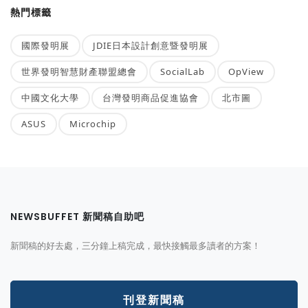
熱門標籤
國際發明展
JDIE日本設計創意暨發明展
世界發明智慧財產聯盟總會
SocialLab
OpView
中國文化大學
台灣發明商品促進協會
北市圖
ASUS
Microchip
NEWSBUFFET 新聞稿自助吧
新聞稿的好去處，三分鐘上稿完成，最快接觸最多讀者的方案！
刊登新聞稿