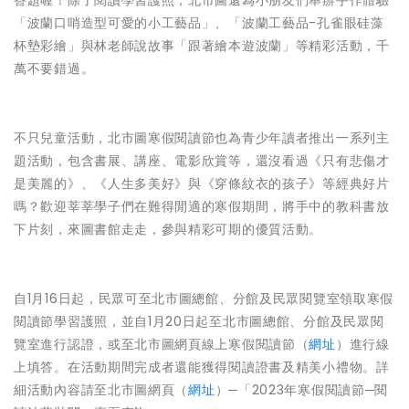
答題喔！除了閱讀學習護照，北市圖還為小朋友們舉辦手作體驗
「波蘭口哨造型可愛的小工藝品」、「波蘭工藝品-孔雀眼硅藻
杯墊彩繪」與林老師說故事「跟著繪本遊波蘭」等精彩活動，千
萬不要錯過。
不只兒童活動，北市圖寒假閱讀節也為青少年讀者推出一系列主
題活動，包含書展、講座、電影欣賞等，還沒看過《只有悲傷才
是美麗的》、《人生多美好》與《穿條紋衣的孩子》等經典好片
嗎？歡迎莘莘學子們在難得閒適的寒假期間，將手中的教科書放
下片刻，來圖書館走走，參與精彩可期的優質活動。
自1月16日起，民眾可至北市圖總館、分館及民眾閱覽室領取寒假
閱讀節學習護照，並自1月20日起至北市圖總館、分館及民眾閱
覽室進行認證，或至北市圖網頁線上寒假閱讀節（
網址
）進行線
上填答。在活動期間完成者還能獲得閱讀證書及精美小禮物。詳
細活動內容請至北市圖網頁（
網址
）─「2023年寒假閱讀節─閱