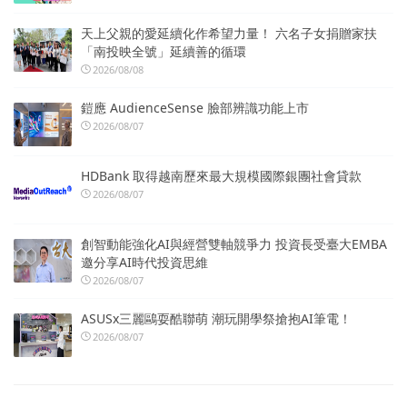
天上父親的愛延續化作希望力量！ 六名子女捐贈家扶
「南投映全號」延續善的循環
2026/08/08
鎧應 AudienceSense 臉部辨識功能上市
2026/08/07
HDBank 取得越南歷來最大規模國際銀團社會貸款
2026/08/07
創智動能強化AI與經營雙軸競爭力 投資長受臺大EMBA
邀分享AI時代投資思維
2026/08/07
ASUSx三麗鷗耍酷聯萌 潮玩開學祭搶抱AI筆電！
2026/08/07