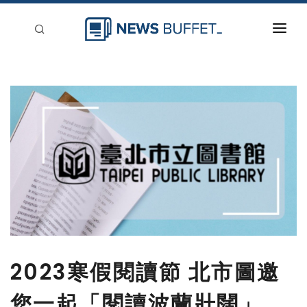
回到首頁
新聞稿分類
登入
刊登
2023寒假閱讀節 北市圖邀
您一起「閱讀波蘭壯闊」