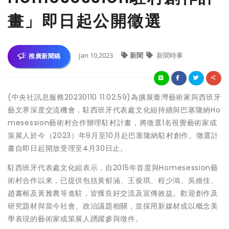
畫」即日起公開徵選
Jan 10,2023
新聞
新聞時事
推廣新聞稿
(中央社訊息服務20230110 11:02:59)為擴展臺灣藝術家與西班牙
藝文界深度交流機會，駐西班牙代表處文化組持續與巴塞隆納Ho
mesession藝術村合作辦理駐村計畫，將徵選1名視覺藝術家或
策展人於今（2023）年9月至10月赴巴塞隆納駐村創作。徵選計
畫自即日起開放受理至4月30日止。
駐西班牙代表處文化組表示，自2015年首度與Homesession藝
術村合作以來，已提供包括黃郁涵、王俊琪、程少鴻、吳維佳、
趙書榕及黃雅農等進駐，皆獲良好交流及宣傳效益。歡迎創作及
研究題材與當今社會、政治議題相關，並採用新媒材或以概念美
學表現的藝術家或策展人踴躍參與徵件。