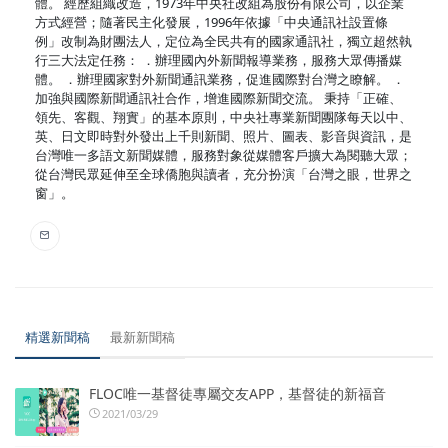
體。 經歷組織改造，1973年中央社改組為股份有限公司，以企業
方式經營；隨著民主化發展，1996年依據「中央通訊社設置條
例」改制為財團法人，定位為全民共有的國家通訊社，獨立超然執
行三大法定任務： ．辦理國內外新聞報導業務，服務大眾傳播媒
體。 ．辦理國家對外新聞通訊業務，促進國際對台灣之瞭解。 ．
加強與國際新聞通訊社合作，增進國際新聞交流。 秉持「正確、
領先、客觀、翔實」的基本原則，中央社專業新聞團隊每天以中、
英、日文即時對外發出上千則新聞、照片、圖表、影音與資訊，是
台灣唯一多語文新聞媒體，服務對象從媒體客戶擴大為閱聽大眾；
從台灣民眾延伸至全球僑胞與讀者，充分扮演「台灣之眼，世界之
窗」。
精選新聞稿
最新新聞稿
FLOC唯一基督徒專屬交友APP，基督徒的新福音
2021/03/29