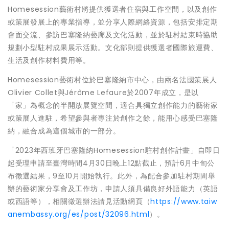
Homesession藝術村將提供獲選者住宿與工作空間，以及創作
或策展發展上的專業指導，並分享人際網絡資源，包括安排定期
會面交流、參訪巴塞隆納藝廊及文化活動，並於駐村結束時協助
規劃小型駐村成果展示活動。文化部則提供獲選者國際旅運費、
生活及創作材料費用等。
Homesession藝術村位於巴塞隆納市中心，由兩名法國策展人
Olivier Collet與Jérôme Lefaure於2007年成立，是以
「家」為概念的半開放展覽空間，適合具獨立創作能力的藝術家
或策展人進駐，希望參與者專注於創作之餘，能用心感受巴塞隆
納，融合成為這個城市的一部分。
「2023年西班牙巴塞隆納Homesession駐村創作計畫」自即日
起受理申請至臺灣時間4月30日晚上12點截止，預計6月中旬公
布徵選結果，9至10月開始執行。此外，為配合參加駐村期間舉
辦的藝術家分享會及工作坊，申請人須具備良好外語能力（英語
或西語等），相關徵選辦法請見活動網頁（
https://www.taiw
anembassy.org/es/post/32096.html
）。