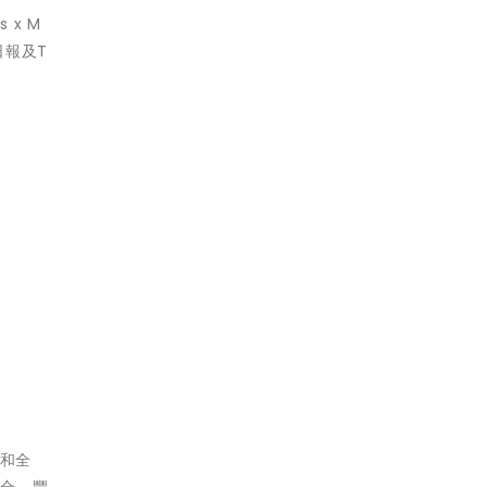
x M
日報及T
地和全