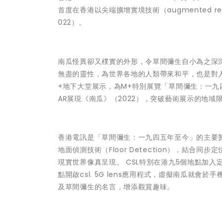
首度在香港以尖端擴增實境技術（augmented 
022）。
南瓜怪異卻又樸實的外形，令草間彌生自小為之深
無盡的靈性，為世界各地的人類帶來和平，也是對人
+地下大堂展示，為M+特別展覽「草間彌生：一九
AR展現《南瓜》（2022），突破藝術展示的地
香港電訊是「草間彌生：一九四五年至今」的主要贊助，旗
地面偵測技術（Floor Detection），結合同步
現實世界像真呈現。 CSL特別在港九5個地點加
點開啟csl. 5G lens應用程式，虛擬南瓜就會於
及草間彌生的名言，增添觀賞趣味。