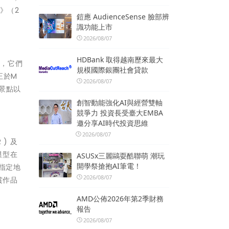
》（2
鎧應 AudienceSense 臉部辨
識功能上市
2026/08/07
HDBank 取得越南歷來最大
宿，它們
規模國際銀團社會貸款
正於M
2026/08/07
景點以
創智動能強化AI與經營雙軸
競爭力 投資長受臺大EMBA
邀分享AI時代投資思維
2026/08/07
) 及
模型在
ASUSx三麗鷗耍酷聯萌 潮玩
開學祭搶抱AI筆電！
指定地
2026/08/07
賞作品
AMD公佈2026年第2季財務
報告
2026/08/07