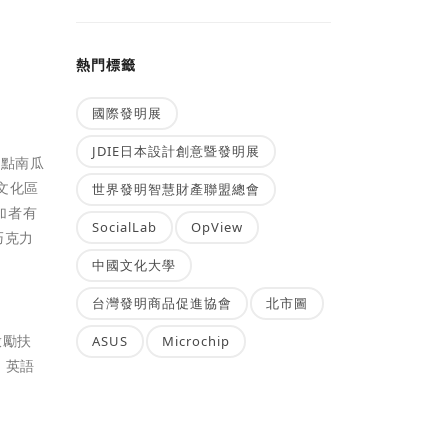
熱門標籤
國際發明展
JDIE日本設計創意暨發明展
捉點點南瓜
九文化區
世界發明智慧財產聯盟總會
加者有
SocialLab
OpView
巧克力
中國文化大學
台灣發明商品促進協會
北市圖
啟勵扶
ASUS
Microchip
、英語