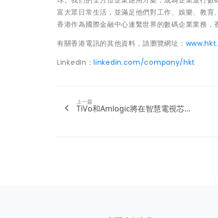
球。我們的全方位企業應用方案，成為企業進行數
富大眾日常生活，並滿足他們對工作、娛樂、教育
香港作為國際金融中心連繫世界的數碼企業業務，
有關香港電訊的其他資料，請瀏覽網址：
www.hkt
LinkedIn：
linkedin.com/company/hkt
上一篇
TiVo和Amlogic將在智慧電視芯...