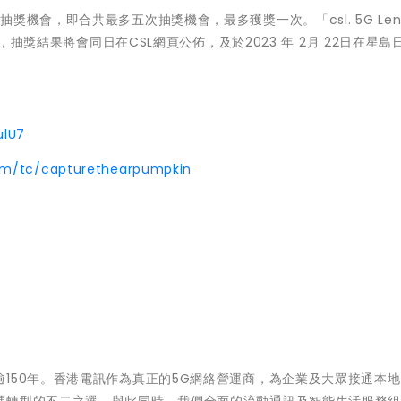
機會，即合共最多五次抽獎機會，最多獲獎一次。「csl. 5G Lens 
行，抽獎結果將會同日在CSL網頁公佈，及於2023 年 2月 22日在星島
ulU7
om/tc/capturethearpumpkin
150年。香港電訊作為真正的5G網絡營運商，為企業及大眾接通本