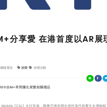
 聯乘M+分享愛 在港首度以AR展
網路電信
娛樂
休閒活動
獎送出100份M+草間彌生展覽相關禮品
CSL Mobile (CSL) 今日宣佈，聯乘亞洲首間全球性當代視覺文化博物館