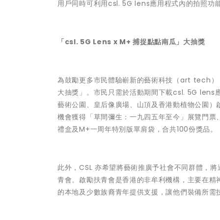
用戶同時可利用csl. 5G lens應用程式內的
「csl. 5G Lens x M+ 捕捉點點南瓜」大抽獎
為鼓勵更多市民體驗嶄新的藝術科技（art tech），CS
大抽獎」。市民只需於活動期間下載csl. 5G l
藝術公園、皇后像廣場、山頂及香港動植物公園）
機會獲得「草間彌生：一九四五年至今」展覽門票、
禮盒及M+一周年特別版單肩袋，合共100份獎品。
此外，CSL 亦希望將藝術推廣予社會不同群體，
青會。啟勵扶青會是香港的非牟利機構，主要在精神
的本地及少數族裔青年提供支援，讓他們裝備所需