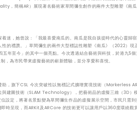
reality，簡稱AR）展現著名藝術家草間彌生創作的兩件大型雕塑《南瓜
深着迷，她曾說：「我最喜愛南瓜的。南瓜是我自孩提時代的心靈歸
性的禮讚。」草間彌生的兩件大型標誌性雕塑《南瓜》（2022）現
四五年至今」的其中一個亮點。今次透過結合藝術與科技，於港九5個
域限制，為市民帶來虛擬藝術的嶄新體驗，並分享愛和喜悅。
下CSL 今次突破性以無標記式擴增實境技術（Markerless AR 
定位與建圖技術（SLAM Technology），把藝術品的虛擬三維（3D）
入定位設定，將著名景點變為草間彌生作品的虛擬展示空間，市民只需到
手機即時呈現，而ARKit及ARCore 的技術更可以讓用戶以360度環繞觀