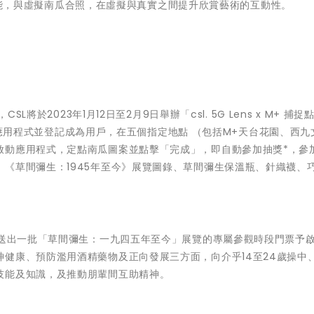
拍照功能，與虛擬南瓜合照，在虛擬與真實之間提升欣賞藝術的互動性。
L將於2023年1月12日至2月9日舉辦「csl. 5G Lens x M+ 捕
ens應用程式並登記成為用戶，在五個指定地點 （包括M+天台花園、西
啟動應用程式，定點南瓜圖案並點擊「完成」，即自動參加抽獎*，參
《草間彌生：1945年至今》展覽圖錄、草間彌生保溫瓶、針織襪、
將送出一批「草間彌生：一九四五年至今」展覽的專屬參觀時段門票予
健康、預防濫用酒精藥物及正向發展三方面，向介乎14至24歲操中
技能及知識，及推動朋輩間互助精神。