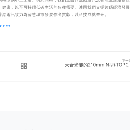
碼轉型的不二之選。與此同時，我們全面的流動通訊及智能生活服務
、健康，以至可持續低碳生活的各種需要。連同我們支援數碼經濟發
香港電訊致力為智慧城市發展作出貢獻，以科技成就未來。
.com
下一
天合光能的210mm N型i-TOPC..