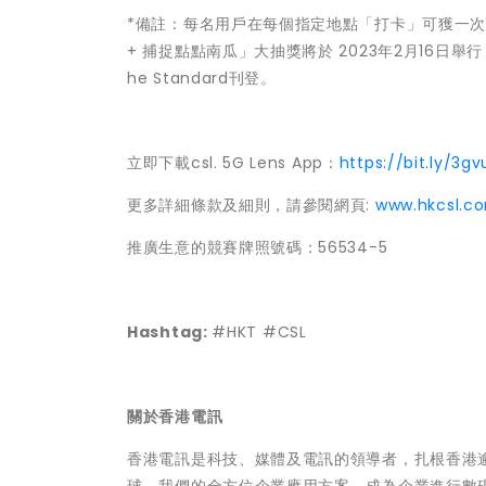
*備註：每名用戶在每個指定地點「打卡」可獲一次抽獎
+ 捕捉點點南瓜」大抽獎將於 2023年2月16日舉
he Standard刊登。
立即下載csl. 5G Lens App：
https://bit.ly/3gv
更多詳細條款及細則，請參閱網頁:
www.hkcsl.c
推廣生意的競賽牌照號碼：56534-5
Hashtag:
#HKT #CSL
關於香港電訊
香港電訊是科技、媒體及電訊的領導者，扎根香港逾