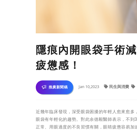
隱痕內開眼袋手術減
疲憊感！
Jan 10,2023
民生與消費
推廣新聞稿
近幾年臨床發現，深受眼袋困擾的年輕人愈來愈多
眼袋有年輕化的趨勢。對此余德毅醫師表示，不到
正常、用眼過度的不良習慣有關，眼睛疲憊容易加