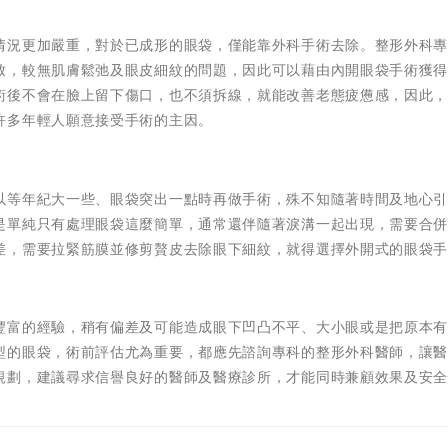
情況更加嚴重，對於已成形的眼袋，僅能靠外科手術去除。整形外科
致，較無肌膚鬆弛及眼皮細紋的問題，因此可以藉由內開眼袋手術獲
術後不會在臉上留下傷口，也不須拆線，就能改善老態疲憊感，因此
許多年輕人願意接受手術的主因。
以等年紀大一些、眼袋突出一點時再做手術，殊不知隨著時間及地心
是單純只有處理眼袋這麼簡單，通常還伴隨著淚溝一起出現，需要合
差，需要拉緊筋膜並修剪贅皮去除眼下細紋，就得選擇外開式的眼袋
豐富的經驗，稍有偏差及可能造成眼下凹凸不平、大小眼或是把原本
型的眼袋，術前評估尤為重要，都應先諮詢專科的整形外科醫師，讓
規劃，建議尋求信譽良好的醫師及醫療診所，才能同時兼顧效果及安