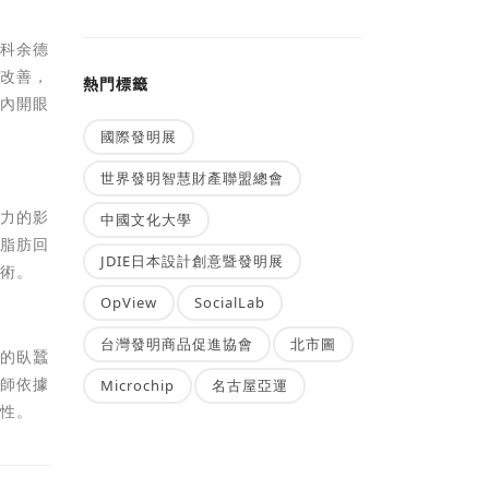
專科余德
得改善，
熱門標籤
，內開眼
國際發明展
世界發明智慧財產聯盟總會
引力的影
中國文化大學
併脂肪回
JDIE日本設計創意暨發明展
手術。
OpView
SocialLab
台灣發明商品促進協會
北市圖
有的臥蠶
醫師依據
Microchip
名古屋亞運
全性。