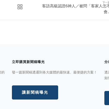
下一
客語高級認證6神人／被問「客家人怎
會..
立即購買新聞稿曝光
分
者的
發一篇新聞稿透通到各大媒體的最快速、最便捷的方案！
透
如
讓新聞稿曝光