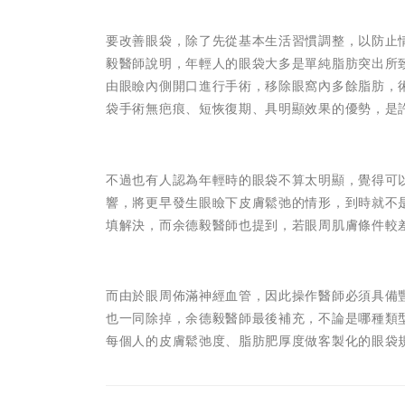
要改善眼袋，除了先從基本生活習慣調整，以防止
毅醫師說明，年輕人的眼袋大多是單純脂肪突出所
由眼瞼內側開口進行手術，移除眼窩內多餘脂肪，
袋手術無疤痕、短恢復期、具明顯效果的優勢，是
不過也有人認為年輕時的眼袋不算太明顯，覺得可
響，將更早發生眼瞼下皮膚鬆弛的情形，到時就不
填解決，而余德毅醫師也提到，若眼周肌膚條件較
而由於眼周佈滿神經血管，因此操作醫師必須具備
也一同除掉，余德毅醫師最後補充，不論是哪種類
每個人的皮膚鬆弛度、脂肪肥厚度做客製化的眼袋