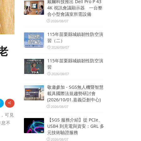
戴爾科技推出 Dell Pro P 43
4K 視訊會議顯示器 一台整
合小型會議室所需設備
2026/08/07
115年苗栗縣城鎮韌性防空演
習（二）
老
2026/08/07
115年苗栗縣城鎮韌性防空演
習
2026/08/07
敬邀參加 - SGS無人機暨智慧
載具國際法規趨勢研討會
(2026/10/01.嘉義亞創中心)
2026/08/07
態，可見
【SGS 服務介紹】從 PCIe、
作息不
USB4 到充電與資安：GRL 多
元技術驗證服務
2026/08/07