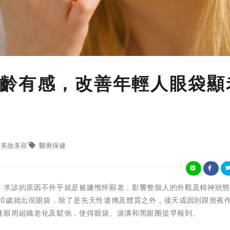
齡有感，改善年輕人眼袋顯
美妝美容
醫療保健
，求診的原因不外乎就是被嫌憔悴顯老，影響整個人的外觀及精神狀
30歲就出現眼袋，除了是先天性遺傳及體質之外，後天成因則跟熬夜
速眼周組織老化及鬆弛，使得眼袋、淚溝和黑眼圈提早報到。