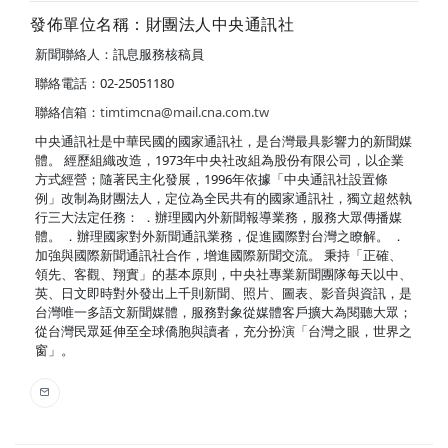
發佈單位名稱：財團法人中央通訊社
新聞聯絡人：訊息服務核稿員
聯絡電話：02-25051180
聯絡信箱：
timtimcna@mail.cna.com.tw
中央通訊社是中華民國的國家通訊社，是台灣最具影響力的新聞媒
體。 經歷組織改造，1973年中央社改組為股份有限公司，以企業
方式經營；隨著民主化發展，1996年依據「中央通訊社設置條
例」改制為財團法人，定位為全民共有的國家通訊社，獨立超然執
行三大法定任務： ．辦理國內外新聞報導業務，服務大眾傳播媒
體。 ．辦理國家對外新聞通訊業務，促進國際對台灣之瞭解。 ．
加強與國際新聞通訊社合作，增進國際新聞交流。 秉持「正確、
領先、客觀、翔實」的基本原則，中央社專業新聞團隊每天以中、
英、日文即時對外發出上千則新聞、照片、圖表、影音與資訊，是
台灣唯一多語文新聞媒體，服務對象從媒體客戶擴大為閱聽大眾；
從台灣民眾延伸至全球僑胞與讀者，充分扮演「台灣之眼，世界之
窗」。