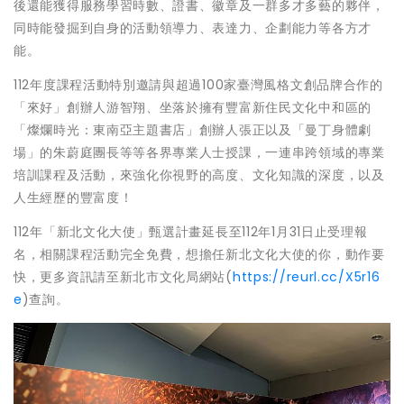
後還能獲得服務學習時數、證書、徽章及一群多才多藝的夥伴，
同時能發掘到自身的活動領導力、表達力、企劃能力等各方才
能。
112年度課程活動特別邀請與超過100家臺灣風格文創品牌合作的
「來好」創辦人游智翔、坐落於擁有豐富新住民文化中和區的
「燦爛時光：東南亞主題書店」創辦人張正以及「曼丁身體劇
場」的朱蔚庭團長等等各界專業人士授課，一連串跨領域的專業
培訓課程及活動，來強化你視野的高度、文化知識的深度，以及
人生經歷的豐富度！
112年「新北文化大使」甄選計畫延長至112年1月31日止受理報
名，相關課程活動完全免費，想擔任新北文化大使的你，動作要
快，更多資訊請至新北市文化局網站(
https://reurl.cc/X5r16
e
)查詢。