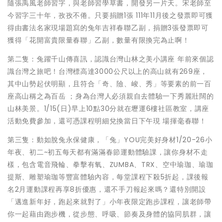
隨張禹風老師習字，與老師習學草書，開發另一片天。宋老師至
今習字三十年，孜孜不倦。只要捐贈1張 111年11月後之發票即可獲
得由書法名家現場題寫的兔年吉祥春聯乙副，捐贈3張發票即可
獲得「花開富貴限量春聯」乙副，數量有限換完為止啊！
第二隻：兔躍千山傳喜訊，認識台灣山林之美小講座 年前來個認
識台灣之旅吧！台灣標高達3000公尺以上的高山就有269座，
其中山勢起伏明顯，且符合「奇、險、峻、秀」等要素的前一百
座高山稱之為百岳 ；身為台灣人必須親自去體驗一下秀麗壯闊的
山林美景。1/15(日)早上10點30分就在壢運6樓社區教室，講座
活動免費參加，還可憑課程明細兌換當日下午現 場揮毫春聯！
第三隻：動如脫兔永保健康，「兔」YOU完美好身材1/20-26小
年夜、初二~初五每天都有滿滿春節運動體驗課，讓你身材不走
樣，包含電音飛輪、拳擊有氧、ZUMBA、TRX、空中瑜珈、瑜珈
提斯、雕塑瑜珈等豐富體驗內容，每堂課程下殺5折起，課後報
名2月運動課程再享8折優惠，還不手刀報起來嗎？還特別開設
「邁進新年好，跑起來就對了」小年夜限定跑步課程，讓老師帶
你一起藉由跑步機，從步態、呼吸、節奏及身體的協同肌群，讓