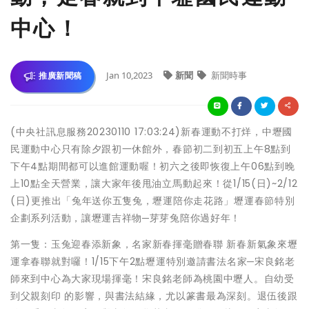
中心！
Jan 10,2023
新聞
新聞時事
推廣新聞稿
(中央社訊息服務20230110 17:03:24)新春運動不打烊，中壢國
民運動中心只有除夕跟初一休館外，春節初二到初五上午8點到
下午4點期間都可以進館運動喔！初六之後即恢復上午06點到晚
上10點全天營業，讓大家年後甩油立馬動起來！從1/15(日)~2/12
(日)更推出「兔年送你五隻兔，壢運陪你走花路」壢運春節特別
企劃系列活動，讓壢運吉祥物─芽芽兔陪你過好年！
第一隻：玉兔迎春添新象，名家新春揮毫贈春聯 新春新氣象來壢
運拿春聯就對囉！1/15下午2點壢運特別邀請書法名家─宋良銘老
師來到中心為大家現場揮毫！宋良銘老師為桃園中壢人。自幼受
到父親刻印 的影響，與書法結緣，尤以篆書最為深刻。退伍後跟