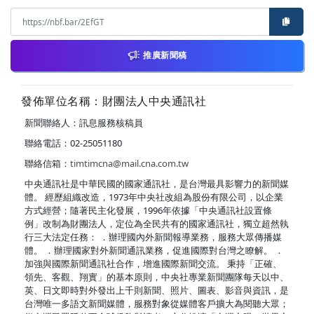
推廣新聞稿
發佈單位名稱：財團法人中央通訊社
新聞聯絡人：訊息服務核稿員
聯絡電話：02-25051180
聯絡信箱：
timtimcna@mail.cna.com.tw
中央通訊社是中華民國的國家通訊社，是台灣最具影響力的新聞媒
體。 經歷組織改造，1973年中央社改組為股份有限公司，以企業
方式經營；隨著民主化發展，1996年依據「中央通訊社設置條
例」改制為財團法人，定位為全民共有的國家通訊社，獨立超然執
行三大法定任務： ．辦理國內外新聞報導業務，服務大眾傳播媒
體。 ．辦理國家對外新聞通訊業務，促進國際對台灣之瞭解。 ．
加強與國際新聞通訊社合作，增進國際新聞交流。 秉持「正確、
領先、客觀、翔實」的基本原則，中央社專業新聞團隊每天以中、
英、日文即時對外發出上千則新聞、照片、圖表、影音與資訊，是
台灣唯一多語文新聞媒體，服務對象從媒體客戶擴大為閱聽大眾；