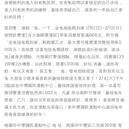
身體順利的進入到有氧區間，在有氧區間試著穩定的自己步伐，
進入到有效率的訓練期，最後再突破自己，讓新的一年給自己更
好的目標！
第四隻：滿額「兔」一下，金兔福兔戳到家 1/15(日)-2/12(日)
期間於壢運(含大魯閣壢運舘)單筆消費發票滿666元，即可獲
「金兔福兔戳到家」戳戳樂乙次。最大獎可獲壢運消費抵用券3,
000元！其他獎 項還包括免費課程、身體組成分析檢測、游泳
池/健身房體驗、大魯閣打擊場體驗、限量紀念品等。消費滿1,33
2即獲2次機會，以此類推，限量1,000格，好玩 有趣，讓你有
動、有玩又有拿！ 第五隻：「兔」發奇想猜燈謎，喜對良宵玩玉
兔 大朋友小朋友最喜歡的趣味猜燈謎大賽又來了！2/4(六)下午
2點就在中壢國民運動中心，趣味燈謎搶答得好禮，第一名還可
獲得壢運消費抵用券1,000元，凡參 與活動即可獲得「趣味兔年
燈籠」乙只。讓你元宵節提的燈籠最瞎趴、最應景！ 春節將至滿
滿大魚大肉，但是運動沒有藉口！來中壢國民運動中心讓你兔年
新春過個健康的好年！
桃園市中壢國民運動中心 地 址：桃園市中壢區三光路350號 電