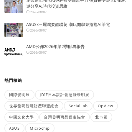
創智動能強化AI與經營雙軸競爭力 投資長受臺大EMBA
邀分享AI時代投資思維
2026/08/07
ASUSx三麗鷗耍酷聯萌 潮玩開學祭搶抱AI筆電！
2026/08/07
AMD公佈2026年第2季財務報告
2026/08/07
熱門標籤
國際發明展
JDIE日本設計創意暨發明展
世界發明智慧財產聯盟總會
SocialLab
OpView
中國文化大學
台灣發明商品促進協會
北市圖
ASUS
Microchip