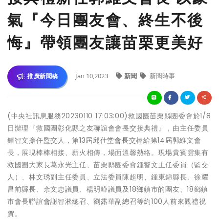
氣『今日團友會、終生不後
悔』帶領團友讓苗栗更美好
Jan 10,2023
新聞
新聞時事
推廣新聞稿
(中央社訊息服務20230110 17:03:00)救國團苗栗縣團委會於1/8
日辦理『救國團彰化縣之友聯誼會會長交接典禮』，由主任委員
鍾智文擔任監交人，第13屆邱仕堂會長交棒給第14屆郭維文會
長，展現棒棒相接、薪火相傳，場面溫馨熱絡。現場貴賓雲集有
救國團大家長葛永光主任、苗栗縣團委會鍾智文主任委員（監交
人）、林文琇副主任委員、立法委員陳超明、鍾東錦縣長、徐耀
昌前縣長、余文忠議員、楊明曄議員及18鄉鎮市的團友、18鄉鎮
市會長聯誼會謝智淞總召、劉露華副總召等約100人前來觀禮祝
賀。