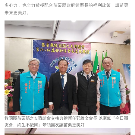
多心力，也全力積極配合苗栗縣政府鍾縣長的福利政策，讓苗栗
未來更美好。
救國團苗栗縣之友聯誼會交接典禮新任郭維文會長 以豪氣『今日團
友會、終生不後悔』帶領團友讓苗栗更美好