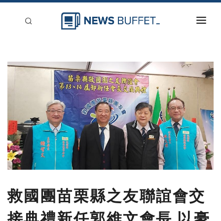
回到首頁
新聞稿分類
登入
刊登
救國團苗栗縣之友聯誼會交
接典禮新任郭維文會長 以豪