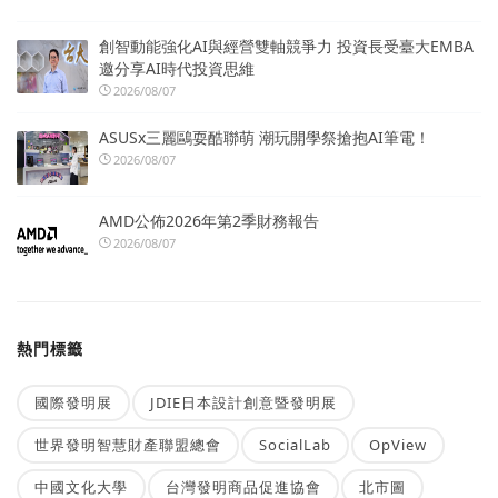
創智動能強化AI與經營雙軸競爭力 投資長受臺大EMBA
邀分享AI時代投資思維
2026/08/07
ASUSx三麗鷗耍酷聯萌 潮玩開學祭搶抱AI筆電！
2026/08/07
AMD公佈2026年第2季財務報告
2026/08/07
熱門標籤
國際發明展
JDIE日本設計創意暨發明展
世界發明智慧財產聯盟總會
SocialLab
OpView
中國文化大學
台灣發明商品促進協會
北市圖