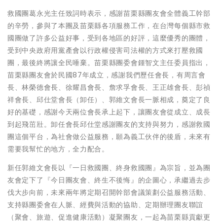
救國團葛永光主任致詞時表示，感謝苗栗縣團友會全體義工幹部
的辛勞，參與了本團及苗栗縣各項服務工作，在台灣每個縣市救
國團做了許多公益好事，受到各地區的好評，這麼優秀的團體，
受到中央政府用黨產會以行政權侵害司法權的方式來打壓救國
團，最後終將讓全民唾棄。苗栗縣團委會鍾智文主任委員指出，
苗栗縣團友會於民國87年成立，感謝我們歷任會長，有周言會
長、林榮德會長、徐耀昌會長、詹求孚會長、王正雄會長、彭禎
祥會長、邱仕堂會長（卸任）、郭維文會長一脈相成，奠定了良
好的基礎，感謝今天兩位會長承上起下，讓團友會從成立、成長
到起飛茁壯。卸任會長邱仕堂感謝團友的支持與努力，感謝救國
團這個平台，為社會做公益服務，願為義工伙伴的後盾，未來有
需要我幫忙的地方，全力配合。
新任郭維文會長以『一日救國團、終身救國團』為宗旨，並為團
友會定下了『今日團友會、終生不後悔』的企圖心，承繼過去步
伐大步向前，未來兩年將定期召開幹部會議策劃公益服務活動、
支持縣團委會在人脈、經費與活動的協助、定期辦理團友聯誼
（聚會、旅遊、促進健康活動）凝聚團友，一起為苗栗縣貢獻更