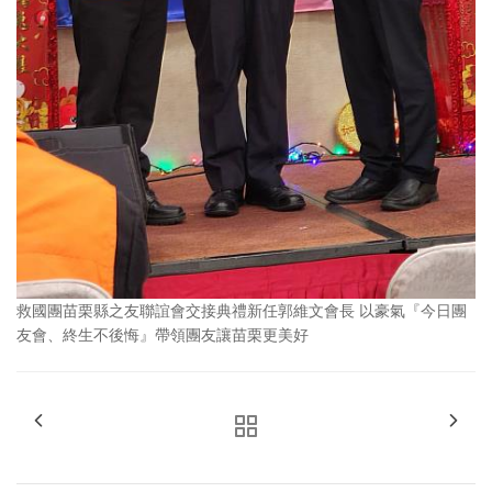
救國團苗栗縣之友聯誼會交接典禮新任郭維文會長 以豪氣『今日團
友會、終生不後悔』帶領團友讓苗栗更美好