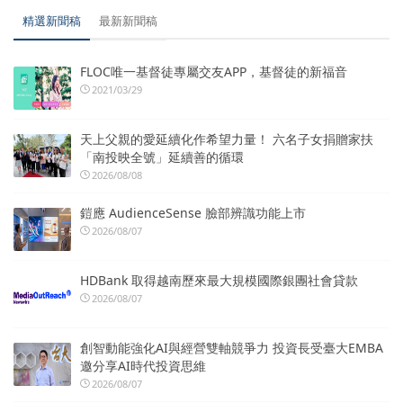
精選新聞稿
最新新聞稿
FLOC唯一基督徒專屬交友APP，基督徒的新福音
2021/03/29
天上父親的愛延續化作希望力量！ 六名子女捐贈家扶
「南投映全號」延續善的循環
2026/08/08
鎧應 AudienceSense 臉部辨識功能上市
2026/08/07
HDBank 取得越南歷來最大規模國際銀團社會貸款
2026/08/07
創智動能強化AI與經營雙軸競爭力 投資長受臺大EMBA
邀分享AI時代投資思維
2026/08/07