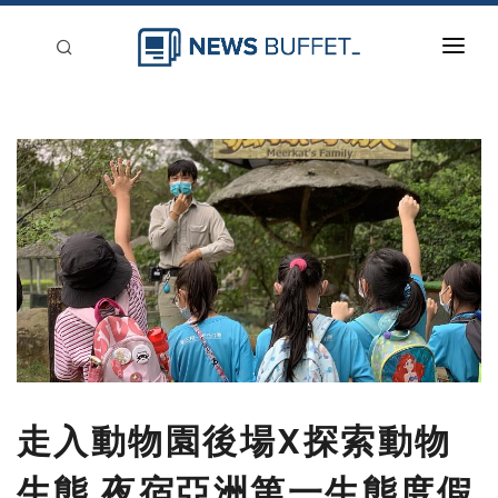
回到首頁
新聞稿分類
登入
刊登
走入動物園後場X探索動物
生態 夜宿亞洲第一生態度假