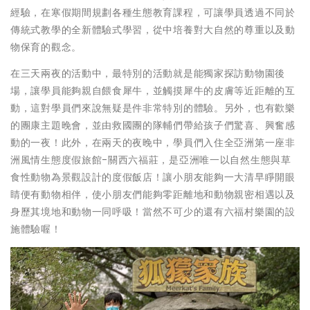
經驗，在寒假期間規劃各種生態教育課程，可讓學員透過不同於
傳統式教學的全新體驗式學習，從中培養對大自然的尊重以及動
物保育的觀念。
在三天兩夜的活動中，最特別的活動就是能獨家探訪動物園後
場，讓學員能夠親自餵食犀牛，並觸摸犀牛的皮膚等近距離的互
動，這對學員們來說無疑是件非常特別的體驗。另外，也有歡樂
的團康主題晚會，並由救國團的隊輔們帶給孩子們驚喜、興奮感
動的一夜！此外，在兩天的夜晚中，學員們入住全亞洲第一座非
洲風情生態度假旅館-關西六福莊，是亞洲唯一以自然生態與草
食性動物為景觀設計的度假飯店！讓小朋友能夠一大清早睜開眼
睛便有動物相伴，使小朋友們能夠零距離地和動物親密相遇以及
身歷其境地和動物一同呼吸！當然不可少的還有六福村樂園的設
施體驗喔！