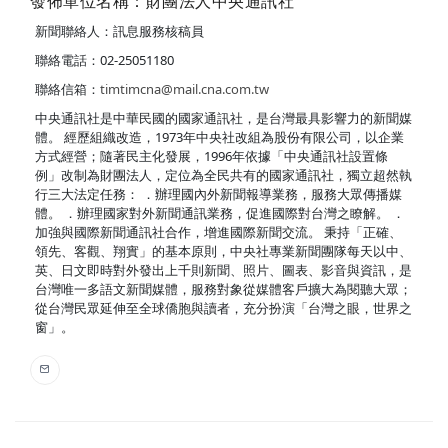
發佈單位名稱：財團法人中央通訊社
新聞聯絡人：訊息服務核稿員
聯絡電話：02-25051180
聯絡信箱：
timtimcna@mail.cna.com.tw
中央通訊社是中華民國的國家通訊社，是台灣最具影響力的新聞媒
體。 經歷組織改造，1973年中央社改組為股份有限公司，以企業
方式經營；隨著民主化發展，1996年依據「中央通訊社設置條
例」改制為財團法人，定位為全民共有的國家通訊社，獨立超然執
行三大法定任務： ．辦理國內外新聞報導業務，服務大眾傳播媒
體。 ．辦理國家對外新聞通訊業務，促進國際對台灣之瞭解。 ．
加強與國際新聞通訊社合作，增進國際新聞交流。 秉持「正確、
領先、客觀、翔實」的基本原則，中央社專業新聞團隊每天以中、
英、日文即時對外發出上千則新聞、照片、圖表、影音與資訊，是
台灣唯一多語文新聞媒體，服務對象從媒體客戶擴大為閱聽大眾；
從台灣民眾延伸至全球僑胞與讀者，充分扮演「台灣之眼，世界之
窗」。