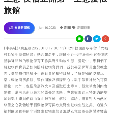
旅館
Jan 10,2023
新聞
新聞時事
推廣新聞稿
(中央社訊息服務20230110 17:00:43)112年救國團冬令營『六福
村動物生態體驗營』熱烈報名中，讓國小3～6年級學生於營期內
體驗近距離的動物保育工作與野生動物生態！營期中，學員們了
解動物保育員是如何照料動物寶貝們，並於專業保育員生態教室
內，讓學員們體驗小小保育員的獨特經驗，了解動物的吃喝玩
樂，動物廚房參觀、製作獼猴及狐獴點心，親手餵養神秘的可愛
動物！此外，也搭乘蒸汽火車及猛獸巴士專車，觀賞草食與肉食
動物，還有東南亞最大的靈長類園區，專業猴園達人特別講解增
加知識！學員們藉由近距離互動、解說、體驗，培養對大自然的
尊重之心及體驗學習動物保育與欣賞野生動物生態之美。透過六
福村園區獨特的非洲野生動物生態資源以及救國團長期帶隊豐富