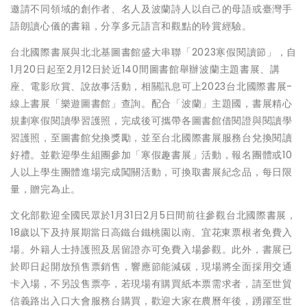
邀請不同領域的創作者、名人及波蘭詩人以自己的母語或臺灣手
語朗讀心儀的書籍，分享多元語言和觀點的聆賞經驗。
台北國際書展與北北基圖書館盛大串聯「2023寒假閱讀節」，自
1月20日起至2月12日於近140間圖書館舉辦波蘭主題書展、講
座、電影欣賞、說故事活動，相關訊息可上2023台北國際書展-
線上書展「樂遊圖書館」查詢。配合「波蘭」主題國，書展精心
規劃寒假閱讀學習護照，完成後可攜帶各圖書館借閱證與閱讀學
習護照，至圖書館兌換獎勵，並至台北國際書展服務台兌換閱讀
好禮。並歡迎學生組團參加「寒假趣書展」活動，報名團體或10
人以上學生團體進場完成闖關活動，可換取書展紀念品，每日限
量，贈完為止。
文化部歡迎全國民眾於1月31日2月5日間前往參觀台北國際書展，
18歲以下及持展期當日高鐵台鐵桃園以南、宜花東票根者免費入
場。外籍人士持護照及居留證亦可免費入場參觀。此外，書展已
於即日起開放預售票銷售，響應節能減碳，現場將全面採用交通
卡入場，不另設售票亭，若現場有購買紙本票需求者，請至世貿
信義路出入口大會服務台購買，歡迎大家在農曆年後，踴躍至世