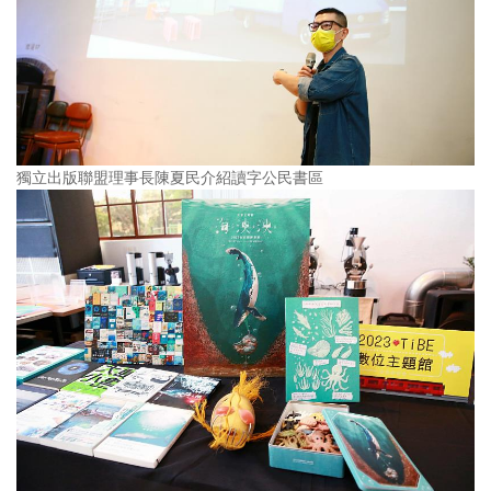
獨立出版聯盟理事長陳夏民介紹讀字公民書區