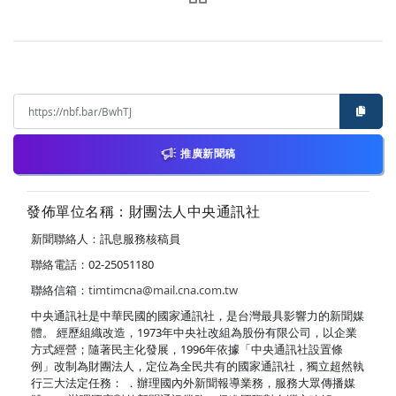
推廣新聞稿
發佈單位名稱：財團法人中央通訊社
新聞聯絡人：訊息服務核稿員
聯絡電話：02-25051180
聯絡信箱：
timtimcna@mail.cna.com.tw
中央通訊社是中華民國的國家通訊社，是台灣最具影響力的新聞媒
體。 經歷組織改造，1973年中央社改組為股份有限公司，以企業
方式經營；隨著民主化發展，1996年依據「中央通訊社設置條
例」改制為財團法人，定位為全民共有的國家通訊社，獨立超然執
行三大法定任務： ．辦理國內外新聞報導業務，服務大眾傳播媒