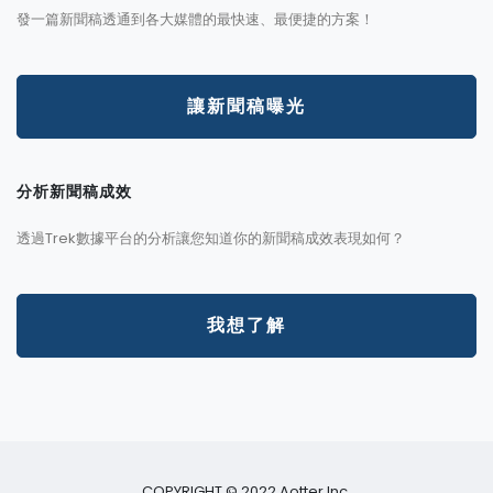
發一篇新聞稿透通到各大媒體的最快速、最便捷的方案！
讓新聞稿曝光
分析新聞稿成效
透過Trek數據平台的分析讓您知道你的新聞稿成效表現如何？
我想了解
COPYRIGHT © 2022 Aotter Inc.