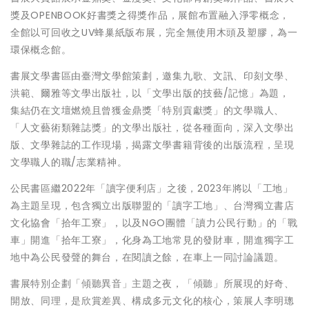
獎及OPENBOOK好書獎之得獎作品，展館布置融入淨零概念，
全館以可回收之UV蜂巢紙版布展，完全無使用木頭及塑膠，為一
環保概念館。
書展文學書區由臺灣文學館策劃，邀集九歌、文訊、印刻文學、
洪範、爾雅等文學出版社，以「文學出版的技藝/記憶」為題，
集結仍在文壇燃燒且曾獲金鼎獎「特別貢獻獎」的文學職人、
「人文藝術類雜誌獎」的文學出版社，從各種面向，深入文學出
版、文學雜誌的工作現場，揭露文學書籍背後的出版流程，呈現
文學職人的職/志業精神。
公民書區繼2022年「讀字便利店」之後，2023年將以「工地」
為主題呈現，包含獨立出版聯盟的「讀字工地」、台灣獨立書店
文化協會「拾年工寮」，以及NGO團體「讀力公民行動」的「戰
車」開進「拾年工寮」，化身為工地常見的發財車，開進獨字工
地中為公民發聲的舞台，在閱讀之餘，在車上一同討論議題。
書展特別企劃「傾聽異音」主題之夜，「傾聽」所展現的好奇、
開放、同理，是欣賞差異、構成多元文化的核心，策展人李明璁