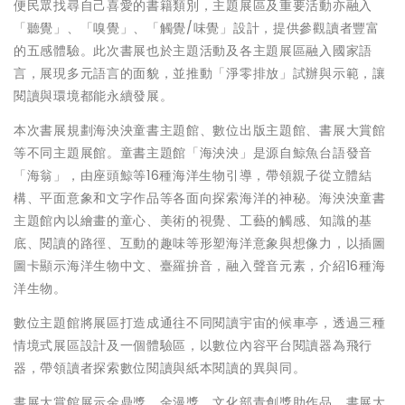
便民眾找尋自己喜愛的書籍類別，主題展區及重要活動亦融入
「聽覺」、「嗅覺」、「觸覺/味覺」設計，提供參觀讀者豐富
的五感體驗。此次書展也於主題活動及各主題展區融入國家語
言，展現多元語言的面貌，並推動「淨零排放」試辦與示範，讓
閱讀與環境都能永續發展。
本次書展規劃海泱泱童書主題館、數位出版主題館、書展大賞館
等不同主題展館。童書主題館「海泱泱」是源自鯨魚台語發音
「海翁」，由座頭鯨等16種海洋生物引導，帶領親子從立體結
構、平面意象和文字作品等各面向探索海洋的神秘。海泱泱童書
主題館內以繪畫的童心、美術的視覺、工藝的觸感、知識的基
底、閱讀的路徑、互動的趣味等形塑海洋意象與想像力，以插圖
圖卡顯示海洋生物中文、臺羅拚音，融入聲音元素，介紹16種海
洋生物。
數位主題館將展區打造成通往不同閱讀宇宙的候車亭，透過三種
情境式展區設計及一個體驗區，以數位內容平台閱讀器為飛行
器，帶領讀者探索數位閱讀與紙本閱讀的異與同。
書展大賞館展示金鼎獎、金漫獎、文化部青創獎助作品、書展大