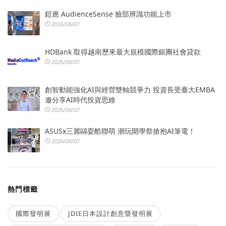
鎧應 AudienceSense 臉部辨識功能上市
2026/08/07
HDBank 取得越南歷來最大規模國際銀團社會貸款
2026/08/07
創智動能強化AI與經營雙軸競爭力 投資長受臺大EMBA
邀分享AI時代投資思維
2026/08/07
ASUSx三麗鷗耍酷聯萌 潮玩開學祭搶抱AI筆電！
2026/08/07
熱門標籤
國際發明展
JDIE日本設計創意暨發明展