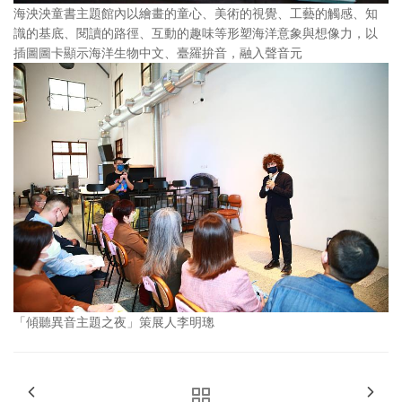
海泱泱童書主題館內以繪畫的童心、美術的視覺、工藝的觸感、知
識的基底、閱讀的路徑、互動的趣味等形塑海洋意象與想像力，以
插圖圖卡顯示海洋生物中文、臺羅拚音，融入聲音元
「傾聽異音主題之夜」策展人李明璁