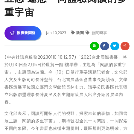
重宇宙
Jan 10,2023
新聞
新聞時事
推廣新聞稿
(中央社訊息服務20230110 18:12:57)「2023台北國際書展」將
於1月31日至2月5日於世貿一館1樓舉辦，主題為「閱讀的多重宇
宙」，主題國為波蘭。今（10）日舉行重要活動記者會，文化部
人文及出版司司長陳瑩芳、台北書展基金會董事長吳韻儀、文學
書區策展單位國立臺灣文學館館長林巾力、讀字公民書區代表獨
立出版聯盟理事長陳夏民及各主題館策展人出席介紹各展區內
容。
文化部表示，閱讀可開拓人們的視野，探索未知的事物，如同書
展主題「閱讀的多重宇宙」，期待號召全民一同閱讀，一同探索
不同的象限。今年書展也依循主題規劃，展區規劃更為明確，方