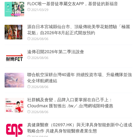
FLOC唯一基督徒專屬交友APP，基督徒的新福音
2021/03/29
源自日本宮城縣仙台市、頂級傳統美學花魁體驗「極麗
花魁」自2026年8月起正式開放預約
2026/08/06
遠傳召開2026年第二季法說會
2026/08/06
聯合航空深耕台灣40週年 持續投資市場、升級機隊並強
化全球航網連結
2026/08/06
社群觸及會變，品牌入口要掌握在自己手上：
Cloudmax 匯智推出 .tw／.台灣網域限時優惠
2026/08/06
真健康醫療（02697.HK）與天津具身智能創新中心達成
戰略合作 共建具身智能醫療產業生態
2026/08/06