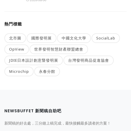
熱門標籤
北市圖
國際發明展
中國文化大學
SocialLab
OpView
世界發明智慧財產聯盟總會
JDIE日本設計創意暨發明展
台灣發明商品促進協會
Microchip
永春分館
NEWSBUFFET 新聞稿自助吧
新聞稿的好去處，三分鐘上稿完成，最快接觸最多讀者的方案！