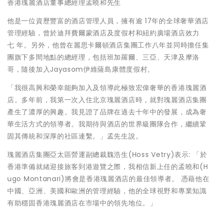
香港瑰麗酒店董事總經理孟曉和先生
他是一位資歷豐富的酒店管理人員，擁有逾 17年的全球奢華酒店
管理經驗，曾於迪拜費爾蒙酒店及度假村和紐約廣場酒店效力
七 年。另外，他曾在麗思卡爾頓酒店集團工作八年並同時擔任集
團旗下多間地點的總經理，包括班加羅爾、三亞、天津及摩洛
哥，隨後加入Jayasom伊維薩島康體度假村。
「我很高興和榮幸能夠加入及領導此極致宏偉奢華的香港瑰麗酒
店。多年前，我第一次入住北京瑰麗酒店時，就對瑰麗酒店集團
產生了濃厚的興趣。我見證了品牌在過去十年中的發展，成為奢
華生活方式的領導者。我期待與酒店的世界級團隊合作，繼續鞏
固其傳統和深厚的社區連繫。」孟先生說。
瑰麗酒店集團亞太區營運副總裁魏浩生(Hoss Vetry)表示: 「於
香港準備就緒迎接旅客到港遊覽之際，我相信新上任的孟曉和(
H
ugo Montanari
)將會是香港瑰麗酒店的最佳領導者。 憑藉他在
中國、亞洲、美國和歐洲的管理經驗，他的全球視野和專業知識
有助穩固香港瑰麗酒店在市場中的領先地位。」