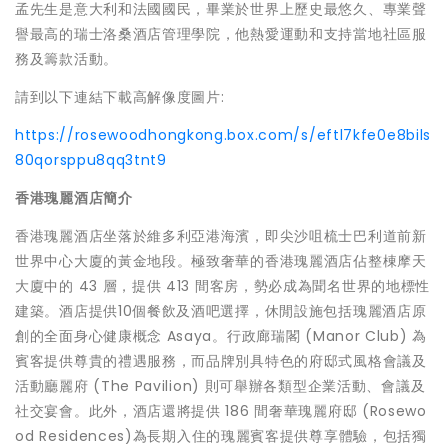
孟先生是意大利和法國國民，畢業於世界上歷史最悠久、專業聲
譽最高的瑞士洛桑酒店管理學院，他熱愛運動和支持當地社區服
務及籌款活動。
請到以下連結下載高解像度圖片:
https://rosewoodhongkong.box.com/s/eftl7kfe0e8bils
80qorsppu8qq3tnt9
香港瑰麗酒店簡介
香港瑰麗酒店坐落於維多利亞港海濱，即尖沙咀梳士巴利道前新
世界中心大廈的黃金地段。極致奢華的香港瑰麗酒店佔整棟摩天
大廈中的 43 層，提供 413 間客房，勢必成為聞名世界的地標性
建築。酒店提供10個餐飲及酒吧選擇，休閒設施包括瑰麗酒店原
創的全面身心健康概念 Asaya。行政廊瑞閣 (Manor Club) 為
賓客提供尊貴的禮遇服務，而品牌別具特色的府邸式風格會議及
活動廳麗府 (The Pavilion) 則可舉辦各類型企業活動、會議及
社交宴會。此外，酒店還將提供 186 間奢華瑰麗府邸 (Rosewo
od Residences)為長期入住的瑰麗賓客提供尊享體驗，包括獨