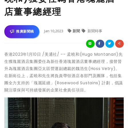
店董事總經理
Jan 10,2023
新聞
新聞時事
推廣新聞稿
香港
2023年1月10日
/美通社/ -- 孟曉和(
Hugo Montanari
)先
生獲瑰麗酒店集團委任為新任香港瑰麗酒店董事總經理，接替晉
升為瑰麗酒店集團亞太區營運副總裁的魏浩生(Hoss Vetry)。
在新崗位上，孟曉和先生將負責帶領酒店各部門及團隊，包括集
團全力支持的「瑰麗延續」(Rosewood Sustains) 計劃，倡議
關注環保與可持續發展的企業社會責任項目。