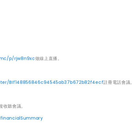
mmc/p/rjw8n9xc
做線上直播。
gister/BIf148856846c94545ab37b672b82f4ecf
註冊電話會議。
重複收聽會議。
_financialSummary