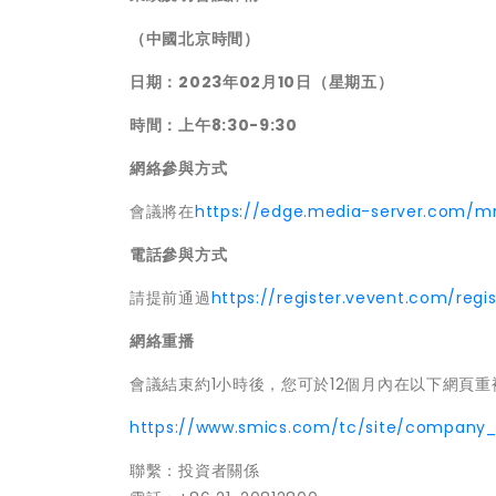
（中國北京時間）
日
期
：2023
年
02
月
10
日
（
星期五
）
時間
：
上午
8:30-9:30
網絡參與方式
會議將在
https://edge.media-server.com/
電話參與方式
請提前通過
https://register.vevent.com/re
網絡重播
會議結束約1小時後，您可於12個月內在以下網頁
https://www.smics.com/tc/site/company
聯繫：投資者關係