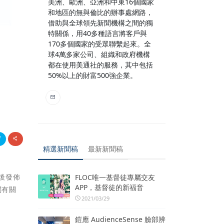
美洲、歐洲、亞洲和中東16個國家
和地區的無與倫比的辦事處網路，
借助與全球領先新聞機構之間的獨
特關係，用40多種語言將客戶與
170多個國家的受眾聯繫起來。全
球4萬多家公司、組織和政府機構
都在使用美通社的服務，其中包括
50%以上的財富500強企業。
精選新聞稿
最新新聞稿
段後發佈
FLOC唯一基督徒專屬交友
APP，基督徒的新福音
閱有關
2021/03/29
鎧應 AudienceSense 臉部辨