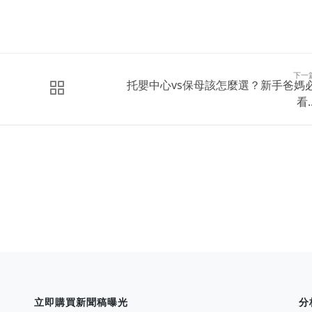
下一
托嬰中心vs保母該怎麼選？新手爸媽
看..
立即購買新聞稿曝光
分