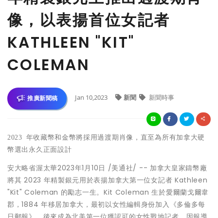
像，以表揚首位女記者
KATHLEEN "KIT"
COLEMAN
Jan 10,2023
新聞
新聞時事
推廣新聞稿
2023
年收藏幣和金幣將採用過渡期肖像，直至為所有加拿大硬
幣選出永久正面設計
安大略省渥太華
2023年1月10日
/美通社/ -- 加拿大皇家鑄幣廠
將其 2023 年精製銀元用於表揚加拿大第一位女記者 Kathleen
"Kit" Coleman 的勵志一生。Kit Coleman 生於愛爾蘭戈爾韋
郡，1884 年移居加拿大，最初以女性編輯身份加入《多倫多每
日郵報》，後來成為北美第一位獲認可的女性戰地記者，因報導