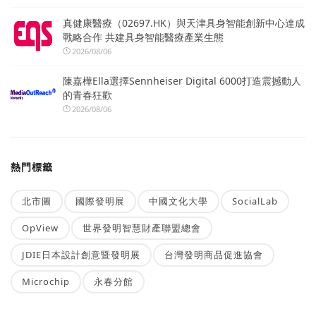
真健康醫療（02697.HK）與天津具身智能創新中心達成
戰略合作 共建具身智能醫療產業生態
2026/08/06
陳嘉樺Ella選擇Sennheiser Digital 6000打造震撼動人
的青春狂歡
2026/08/06
熱門標籤
北市圖
國際發明展
中國文化大學
SocialLab
OpView
世界發明智慧財產聯盟總會
JDIE日本設計創意暨發明展
台灣發明商品促進協會
Microchip
永春分館