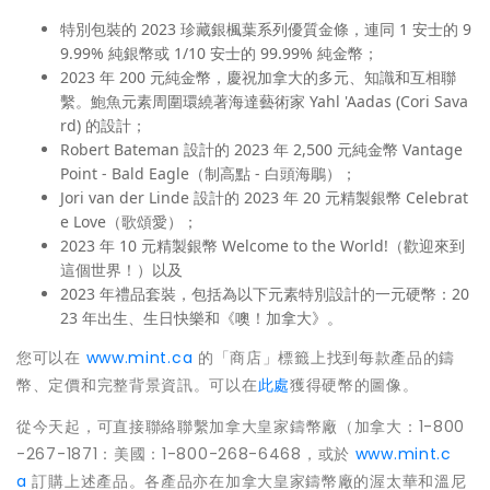
特別包裝的 2023 珍藏銀楓葉系列優質金條，連同 1 安士的 9
9.99% 純銀幣或 1/10 安士的 99.99% 純金幣；
2023 年 200 元純金幣，慶祝加拿大的多元、知識和互相聯
繫。鮑魚元素周圍環繞著海達藝術家 Yahl 'Aadas (
Cori Sava
rd
) 的設計；
Robert Bateman
設計的 2023 年 2,500 元純金幣 Vantage
Point - Bald Eagle（制高點 - 白頭海鵰）；
Jori van der Linde
設計的 2023 年 20 元精製銀幣 Celebrat
e Love（歌頌愛）；
2023 年 10 元精製銀幣 Welcome to the World!（歡迎來到
這個世界！）以及
2023 年禮品套裝，包括為以下元素特別設計的一元硬幣：20
23 年出生、生日快樂和《噢！加拿大》。
您可以在
www.mint.ca
的「商店」標籤上找到每款產品的鑄
幣、定價和完整背景資訊。可以在
此處
獲得硬幣的圖像。
從今天起，可直接聯絡聯繫加拿大皇家鑄幣廠（加拿大：1-800
-267-1871：美國：1-800-268-6468，或於
www.mint.c
a
訂購上述產品。各產品亦在加拿大皇家鑄幣廠的渥太華和溫尼