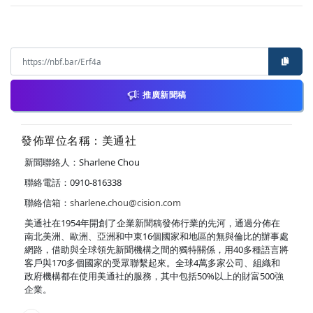
推廣新聞稿
發佈單位名稱：美通社
新聞聯絡人：Sharlene Chou
聯絡電話：0910-816338
聯絡信箱：
sharlene.chou@cision.com
美通社在1954年開創了企業新聞稿發佈行業的先河，通過分佈在
南北美洲、歐洲、亞洲和中東16個國家和地區的無與倫比的辦事處
網路，借助與全球領先新聞機構之間的獨特關係，用40多種語言將
客戶與170多個國家的受眾聯繫起來。全球4萬多家公司、組織和
政府機構都在使用美通社的服務，其中包括50%以上的財富500強
企業。