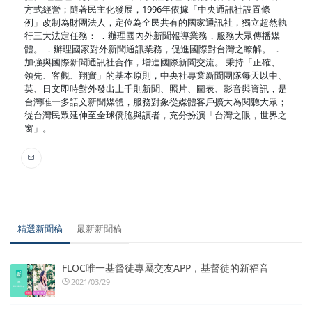
方式經營；隨著民主化發展，1996年依據「中央通訊社設置條
例」改制為財團法人，定位為全民共有的國家通訊社，獨立超然執
行三大法定任務： ．辦理國內外新聞報導業務，服務大眾傳播媒
體。 ．辦理國家對外新聞通訊業務，促進國際對台灣之瞭解。 ．
加強與國際新聞通訊社合作，增進國際新聞交流。 秉持「正確、
領先、客觀、翔實」的基本原則，中央社專業新聞團隊每天以中、
英、日文即時對外發出上千則新聞、照片、圖表、影音與資訊，是
台灣唯一多語文新聞媒體，服務對象從媒體客戶擴大為閱聽大眾；
從台灣民眾延伸至全球僑胞與讀者，充分扮演「台灣之眼，世界之
窗」。
精選新聞稿
最新新聞稿
FLOC唯一基督徒專屬交友APP，基督徒的新福音
2021/03/29