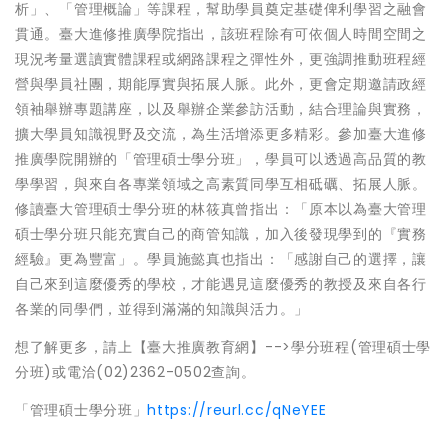
析」、「管理概論」等課程，幫助學員奠定基礎俾利學習之融會
貫通。臺大進修推廣學院指出，該班程除有可依個人時間空間之
現況考量選讀實體課程或網路課程之彈性外，更強調推動班程經
營與學員社團，期能厚實與拓展人脈。此外，更會定期邀請政經
領袖舉辦專題講座，以及舉辦企業參訪活動，結合理論與實務，
擴大學員知識視野及交流，為生活增添更多精彩。參加臺大進修
推廣學院開辦的「管理碩士學分班」，學員可以透過高品質的教
學學習，與來自各專業領域之高素質同學互相砥礪、拓展人脈。
修讀臺大管理碩士學分班的林筱真曾指出：「原本以為臺大管理
碩士學分班只能充實自己的商管知識，加入後發現學到的『實務
經驗』更為豐富」。學員施懿真也指出：「感謝自己的選擇，讓
自己來到這麼優秀的學校，才能遇見這麼優秀的教授及來自各行
各業的同學們，並得到滿滿的知識與活力。」
想了解更多，請上【臺大推廣教育網】-->學分班程(管理碩士學
分班)或電洽(02)2362-0502查詢。
「管理碩士學分班」
https://reurl.cc/qNeYEE