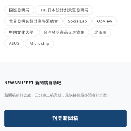
國際發明展
JDIE日本設計創意暨發明展
世界發明智慧財產聯盟總會
SocialLab
OpView
中國文化大學
台灣發明商品促進協會
北市圖
ASUS
Microchip
NEWSBUFFET 新聞稿自助吧
新聞稿的好去處，三分鐘上稿完成，最快接觸最多讀者的方案！
刊登新聞稿