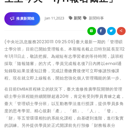
Jan 11,2023
新聞
新聞時事
推廣新聞稿
(中央社訊息服務20230111 09:25:09)臺大最新一期的「管理碩
士學分班」目前已開始受理報名。本期報名截止日特別延長至112
年1月11日止，敬請把握。為縮短有志學習者的等待時間，該班程
採取「隨報隨審」的方式，學員完成報名後7日內將以email通
知錄取結果並通知註冊，完成註冊繳費後便可立即修讀預修課
程。現在就立即上線報名，開始您強化個人管理職能的第一步。
在目前EMBA班程林立的狀況下，臺大進修推廣學院開辦的管理
碩士學分班程能持續開辦超過20年，肯定有受到學員青睞之處，
臺大「管理碩士學分班」以互動教學法進行授課，提供學員多角
度的思考學習。精心規劃「產」、「銷」、「人」、「發」、
「財」等五管環環相扣的系統化課程，由基礎到進階，進行紮實
的訓練。另外提供學員於正式開課前先行預修「財務報表分