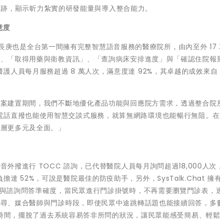
i 的足跡，顯示昕力紮實的研發能量與導入整合能力。
意度
區上線，長庚也是全台第一間擁有完整智慧語音服務的醫療院所，由內至外 17
段」、「取得用藥與衛教資訊」、「查詢病床安排進度」與「確認住院報
護人員每月服務超過 8 萬人次，滿意度達 92%，其卓越的成效來自 S
「專案建置期間，我們不斷地優化產品功能與回應院方需求，透過整合院
電話直撥也能使用智慧交談式服務，就算無網路環境也能暢行無阻。
齡層更多元及全面。」
音外撥進行 TOCC 諮詢，已代替醫院人員每月詢問超過18,000人次
 52%，可說是醫院最佳的防疫助手，另外，SysTalk.Chat 擁
流程與諮詢問答準確度，當民眾進行門診掛號時，不再需要瀏覽門診表，
動搜尋、媒合醫師與門診時段，即使民眾中途跳轉話題也能接續回答，多
% 的時間，擺脫了過去系統容易答非所問的狀況，讓民眾能感受簡易、輕