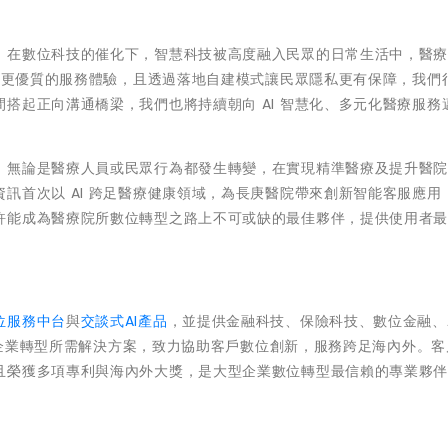
，在數位科技的催化下，智慧科技被高度融入民眾的日常生活中，醫
提供更優質的服務體驗，且透過落地自建模式讓民眾隱私更有保障，我們
搭起正向溝通橋梁，我們也將持續朝向 AI 智慧化、多元化醫療服務
，無論是醫療人員或民眾行為都發生轉變，在實現精準醫療及提升醫
訊首次以 AI 跨足醫療健康領域，為長庚醫院帶來創新智能客服應用
許能成為醫療院所數位轉型之路上不可或缺的最佳夥伴，提供使用者最
位服務中台
與
交談式AI產品
，並提供金融科技、保險科技、數位金融、A
X等企業轉型所需解決方案，致力協助客戶數位創新，服務跨足海內外。
且榮獲多項專利與海內外大獎，是大型企業數位轉型最信賴的專業夥