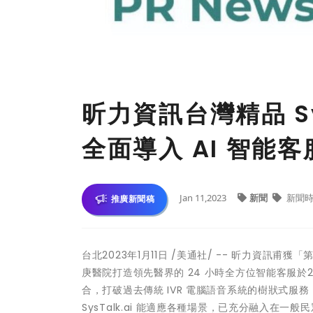
昕力資訊台灣精品 Sy
全面導入 AI 智能客
Jan 11,2023
新聞
新聞時
推廣新聞稿
台北
2023年1月11日
/美通社/ -- 昕力資訊甫獲「
庚醫院打造領先醫界的 24 小時全方位智能客服
於
合，打破過去傳統 IVR 電腦語音系統的樹狀式服
SysTalk.ai 能適應各種場景，已充分融入