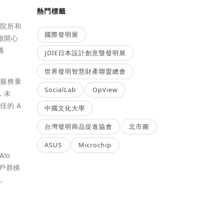
熱門標籤
療院所和
國際發明展
很開心
邁
JDIE日本設計創意暨發明展
世界發明智慧財產聯盟總會
院服務量
SocialLab
OpView
，未
佳的 A
中國文化大學
台灣發明商品促進協會
北市圖
ASUS
Microchip
Io
客戶群橫
伴。