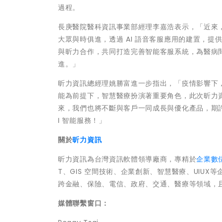
過程。
長庚醫院醫科資訊事業部經理李嘉浩表示，「近來
大眾與時俱進，透過 AI 語音客服應用的建置，
與昕力合作，共同打造完善智能客服系統，為醫病間
進。」
昕力資訊總經理姚勝富進一步指出，「疫情影響下
能為前提下，智慧醫療扮演著重要角色，此次昕力資
來，我們也將不斷與客戶一同成長與優化產品，期
I 智能服務！」
關於
昕力資訊
昕力資訊為台灣資訊軟體領導廠商，專精於
企業數
T、GIS 空間技術、企業創新、智慧醫療、UIU
跨金融、保險、電信、政府、交通、醫療等領域，
媒體聯繫窗口：