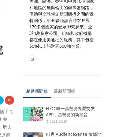
美洲、歐洲、亞洲和中東16個國家
和地區的無與倫比的辦事處網路，
借助與全球領先新聞機構之間的獨
特關係，用40多種語言將客戶與
170多個國家的受眾聯繫起來。全
球4萬多家公司、組織和政府機構
都在使用美通社的服務，其中包括
院
50%以上的財富500強企業。
精選新聞稿
最新新聞稿
FLOC唯一基督徒專屬交友
攜手長
APP，基督徒的新福音
技術整
2021/03/29
，昕力
鎧應 AudienceSense 臉部辨
股股價