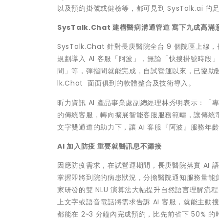
以及預約掛號或健檢等，都可見到 SysTalk.a
SysTalk.Chat 建構醫病溝通管道 寫下九成高滿
SysTalk.Chat 針對長庚醫院全台 9 個院
規劃導入 AI 客服「阿波」，無論「快搜掛號時
間」等，彈指間就能完成，
自試營運以來
，已協助醫
lk.Chat 面面俱到的軟體整合及技術導入。
昕力資訊 AI 產品事業處副總經理林秀明表示：
的傳統客服，轉向擴展智能客服服務範疇，讓傳統
文字雙通道的助力下，讓 AI 客服『阿波』服務年
AI 加入防疫 重要就醫訊息不漏接
因應防疫需求，在試營運期間，長庚醫院落實 AI 語
掌握即將到院的病患狀況，分擔醫院通知服務量能負擔達
家研發的雙 NLU 演算法大幅提升自然語言理解
上文字或語音電話將需求告訴 AI 客服，就能主
都能在 2~3 分鐘內完成預約，比先前省下 50