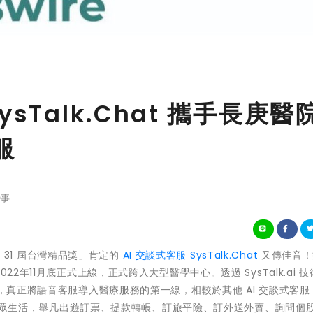
sTalk.Chat 攜手長庚醫
服
事
第 31 屆台灣精品獎」肯定的
AI 交談式客服 SysTalk.Chat
又傳佳音！
2022年11月底正式上線
，正式跨入大型醫學中心。透過 SysTalk.ai 
務，真正將語音客服導入醫療服務的第一線，相較於其他 AI 交談式客服
在一般民眾生活，舉凡出遊訂票、提款轉帳、訂旅平險、訂外送外賣、詢問個