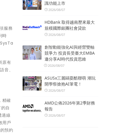
識功能上市
2026/08/07
HDBank 取得越南歷來最大
規模國際銀團社會貸款
 項服務
2026/08/07
到時
ysTa
創智動能強化AI與經營雙軸
競爭力 投資長受臺大EMBA
邀分享AI時代投資思維
所原有
2026/08/07
在語音、
ASUSx三麗鷗耍酷聯萌 潮玩
開學祭搶抱AI筆電！
2026/08/07
，精確
AMD公佈2026年第2季財務
有的自
報告
透過線
2026/08/07
數用戶
鬆的預約