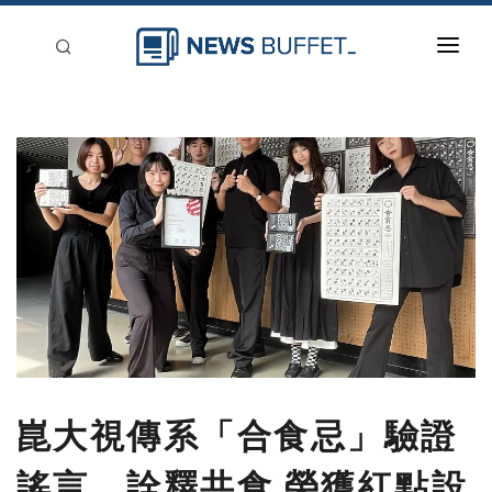
回到首頁
新聞稿分類
登入
刊登
崑大視傳系「合食忌」驗證
謠言、詮釋共食 榮獲紅點設