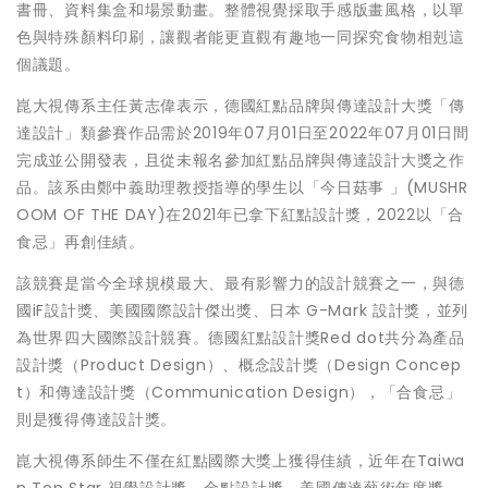
書冊、資料集盒和場景動畫。整體視覺採取手感版畫風格，以單
色與特殊顏料印刷，讓觀者能更直觀有趣地一同探究食物相剋這
個議題。
崑大視傳系主任黃志偉表示，德國紅點品牌與傳達設計大獎「傳
達設計」類參賽作品需於2019年07月01日至2022年07月01日間
完成並公開發表，且從未報名參加紅點品牌與傳達設計大獎之作
品。該系由鄭中義助理教授指導的學生以「今日菇事 」(MUSHR
OOM OF THE DAY)在2021年已拿下紅點設計獎，2022以「合
食忌」再創佳績。
該競賽是當今全球規模最大、最有影響力的設計競賽之一，與德
國iF設計獎、美國國際設計傑出獎、日本 G-Mark 設計獎，並列
為世界四大國際設計競賽。德國紅點設計獎Red dot共分為產品
設計獎（Product Design）、概念設計獎（Design Concep
t）和傳達設計獎（Communication Design），「合食忌」
則是獲得傳達設計獎。
崑大視傳系師生不僅在紅點國際大獎上獲得佳績，近年在Taiwa
n Top Star 視覺設計獎、金點設計獎、美國傳達藝術年度獎、