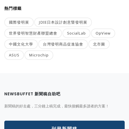
熱門標籤
國際發明展
JDIE日本設計創意暨發明展
世界發明智慧財產聯盟總會
SocialLab
OpView
中國文化大學
台灣發明商品促進協會
北市圖
ASUS
Microchip
NEWSBUFFET 新聞稿自助吧
新聞稿的好去處，三分鐘上稿完成，最快接觸最多讀者的方案！
刊登新聞稿