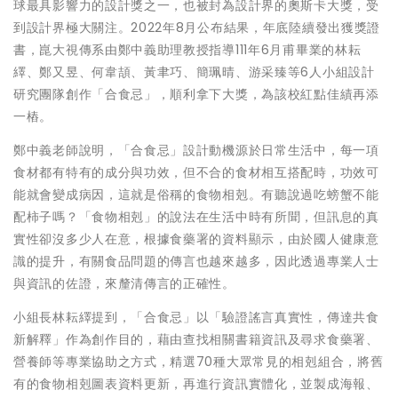
球最具影響力的設計獎之一，也被封為設計界的奧斯卡大獎，受
到設計界極大關注。2022年8月公布結果，年底陸續發出獲獎證
書，崑大視傳系由鄭中義助理教授指導111年6月甫畢業的林耘
繹、鄭又昱、何韋頡、黃聿巧、簡珮晴、游采臻等6人小組設計
研究團隊創作「合食忌」，順利拿下大獎，為該校紅點佳績再添
一樁。
鄭中義老師說明，「合食忌」設計動機源於日常生活中，每一項
食材都有特有的成分與功效，但不合的食材相互搭配時，功效可
能就會變成病因，這就是俗稱的食物相剋。有聽說過吃螃蟹不能
配柿子嗎？「食物相剋」的說法在生活中時有所聞，但訊息的真
實性卻沒多少人在意，根據食藥署的資料顯示，由於國人健康意
識的提升，有關食品問題的傳言也越來越多，因此透過專業人士
與資訊的佐證，來釐清傳言的正確性。
小組長林耘繹提到，「合食忌」以「驗證謠言真實性，傳達共食
新解釋」作為創作目的，藉由查找相關書籍資訊及尋求食藥署、
營養師等專業協助之方式，精選70種大眾常見的相剋組合，將舊
有的食物相剋圖表資料更新，再進行資訊實體化，並製成海報、