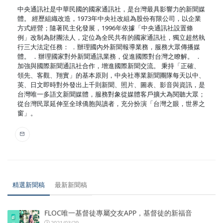
中央通訊社是中華民國的國家通訊社，是台灣最具影響力的新聞媒
體。 經歷組織改造，1973年中央社改組為股份有限公司，以企業
方式經營；隨著民主化發展，1996年依據「中央通訊社設置條
例」改制為財團法人，定位為全民共有的國家通訊社，獨立超然執
行三大法定任務： ．辦理國內外新聞報導業務，服務大眾傳播媒
體。 ．辦理國家對外新聞通訊業務，促進國際對台灣之瞭解。 ．
加強與國際新聞通訊社合作，增進國際新聞交流。 秉持「正確、
領先、客觀、翔實」的基本原則，中央社專業新聞團隊每天以中、
英、日文即時對外發出上千則新聞、照片、圖表、影音與資訊，是
台灣唯一多語文新聞媒體，服務對象從媒體客戶擴大為閱聽大眾；
從台灣民眾延伸至全球僑胞與讀者，充分扮演「台灣之眼，世界之
窗」。
精選新聞稿
最新新聞稿
FLOC唯一基督徒專屬交友APP，基督徒的新福音
2021/03/29