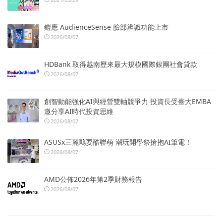
鎧應 AudienceSense 臉部辨識功能上市
2026/08/07
HDBank 取得越南歷來最大規模國際銀團社會貸款
2026/08/07
創智動能強化AI與經營雙軸競爭力 投資長受臺大EMBA
邀分享AI時代投資思維
2026/08/07
ASUSx三麗鷗耍酷聯萌 潮玩開學祭搶抱AI筆電！
2026/08/07
AMD公佈2026年第2季財務報告
2026/08/07