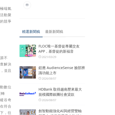
與極端氣
次活動聚
要的競爭
精選新聞稿
最新新聞稿
FLOC唯一基督徒專屬交友
APP，基督徒的新福音
2021/03/29
資源不
盤查解決
鎧應 AudienceSense 臉部辨
求，並且
識功能上市
。
2026/08/07
推動數位
HDBank 取得越南歷來最大
碳轉
規模國際銀團社會貸款
色縱谷奇
2026/08/07
何在符合
創智動能強化AI與經營雙軸
範下，往