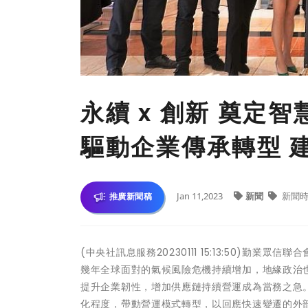
永續 x 創新 奠定
驅動企業傳承轉型 
Jan 11,2023
新聞
新聞時
推廣新聞稿
(中央社訊息服務20230111 15:13:50)勤業
幾年全球面對的氣候風險危機持續增加，地緣政治也
提升企業韌性，增加供應鏈持續營運成為當務之急
化程度，帶動營運模式轉型，以回應快速變遷的外