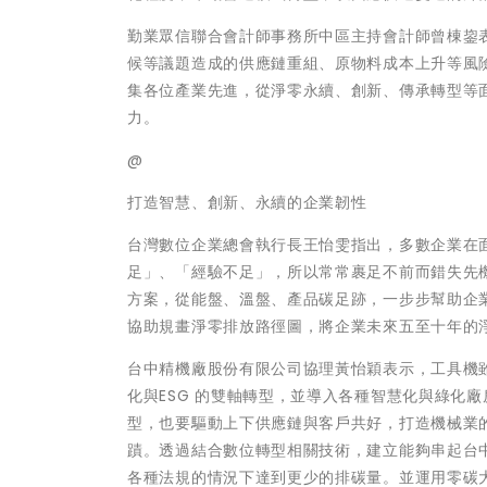
勤業眾信聯合會計師事務所中區主持會計師曾棟鋆
候等議題造成的供應鏈重組、原物料成本上升等風
集各位產業先進，從淨零永續、創新、傳承轉型等
力。
@
打造智慧、創新、永續的企業韌性
台灣數位企業總會執行長王怡雯指出，多數企業在
足」、「經驗不足」，所以常常裹足不前而錯失先
方案，從能盤、溫盤、產品碳足跡，一步步幫助企
協助規畫淨零排放路徑圖，將企業未來五至十年的
台中精機廠股份有限公司協理黃怡穎表示，工具機
化與ESG 的雙軸轉型，並導入各種智慧化與綠化
型，也要驅動上下供應鏈與客戶共好，打造機械業
蹟。透過結合數位轉型相關技術，建立能夠串起台
各種法規的情況下達到更少的排碳量。並運用零碳