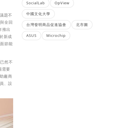
SocialLab
OpView
中國文化大學
議題不
化與全回
台灣發明商品促進協會
北市圖
年推出
ASUS
Microchip
用於新成
全面節能
代已然不
場需要
協助廠商
員、設