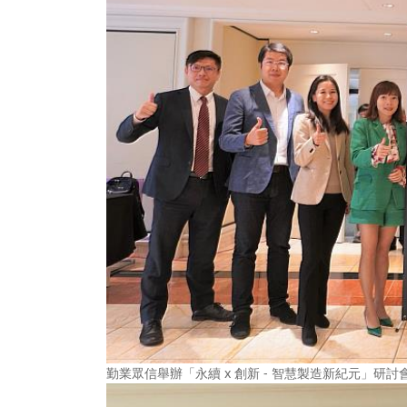
勤業眾信舉辦「永續 x 創新 - 智慧製造新紀元」研討