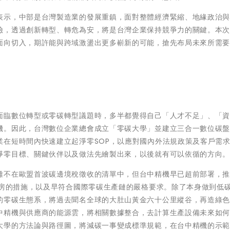
表示，中部是台灣製造業的發展重鎮，面對整體經濟緊縮、地緣政治
險，透過創新轉型、轉危為安，將是台灣企業保持競爭力的關鍵。本
面向切入，期許能與跨域激盪出更多嶄新的可能，搶先布局未來所需
面臨數位轉型或零碳轉型議題時，多半都覺得自己「人才不足」、「
機。因此，台灣數位企業總會成立「零碳大學」並建立三合一數位碳
業在短時間內快速建立起淨零SOP，以應對國內外法規政策及客戶需
淨零目標、關鍵伙伴以及做法先繪製出來，以後就有可以依循的方向
雖不在歐盟首波碳邊境稅徵收的清單中，但台中精機早已超前部署，
廠房的措施，以及早符合國際零碳生產鏈的嚴格要求。除了本身做到低
的零碳生態系，將過去聞名全球的大肚山黃金六十公里縱谷，再造綠
中精機與供應商的能源雲，將相關數據整合，去計算生產設備未來如
大學的方法論與路徑圖，將減碳一事變成標準規範，在台中精機的示