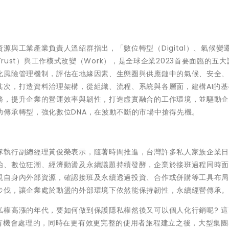
與工業產業負責人溫紹群指出，「數位轉型（Digital）、氣候變遷（
（Trust）與工作模式改變（Work），是全球企業2023首要面臨的五
化風險管理機制，評估在地緣因素、生態圈與供應鏈中的氣候、安全
其次，打造資料治理架構，從組織、流程、系統與各層面，建構AI的基
務，提升企業的營運效率與韌性，打造虛實融合的工作環境，並驅動
功傳承轉型，強化數位DNA，在波動不斷的市場中搶得先機。
隊執行副總經理黃俊榮表示，隨著時間推進，台灣許多私人家族企業
治、數位狂潮、經濟動盪及永續議題持續發酵，企業於接班過程同時
視自身內外部資源，確認接班及永續透過投資、合作或併購等工具布
步伐，讓企業處於動盪的外部環境下依然能保持韌性，永續經營傳承
私權高漲的年代，要如何做到保護隱私權然後又可以個人化行銷呢? 這
是有機會處理的，同時在更有效更完整的使用者旅程建立之後，大型集團