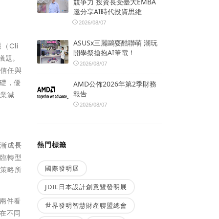
競爭力 投資長受臺大EMBA
邀分享AI時代投資思維
2026/08/07
ASUSx三麗鷗耍酷聯萌 潮玩
Cli
開學祭搶抱AI筆電！
大議題。
2026/08/07
、信任與
礎，優
AMD公佈2026年第2季財務
報告
企業減
2026/08/07
熱門標籤
日漸成長
面臨轉型
國際發明展
局策略所
。
JDIE日本設計創意暨發明展
兩件看
世界發明智慧財產聯盟總會
在不同