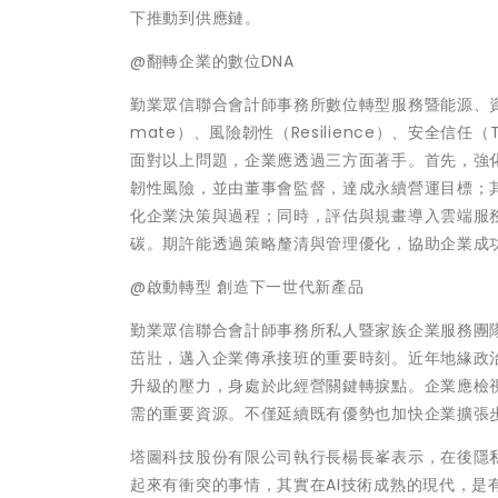
下推動到供應鏈。
@翻轉企業的數位DNA
勤業眾信聯合會計師事務所數位轉型服務暨能源、資源
mate）、風險韌性（Resilience）、安全信任
面對以上問題，企業應透過三方面著手。首先，強
韌性風險，並由董事會監督，達成永續營運目標；
化企業決策與過程；同時，評估與規畫導入雲端服
碳。期許能透過策略釐清與管理優化，協助企業成
@啟動轉型 創造下一世代新產品
勤業眾信聯合會計師事務所私人暨家族企業服務團
茁壯，邁入企業傳承接班的重要時刻。近年地緣政
升級的壓力，身處於此經營關鍵轉捩點。企業應檢
需的重要資源。不僅延續既有優勢也加快企業擴張
塔圖科技股份有限公司執行長楊長峯表示，在後隱
起來有衝突的事情，其實在AI技術成熟的現代，