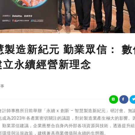
智慧製造新紀元 勤業眾信： 數
建立永續經營新理念
事
眾信聯合會計師事務所日前舉辦「永續 x 創新 - 智慧製造新紀元」研討會。無
成為2023年各產業密切關注的議題，對於製造業產生極大的影響。
。勤業眾信建議，企業應整合自身內外部各項資源與技術，透過提升
部環境與法規政策，建構兼具商業價值與永續的生態圈。