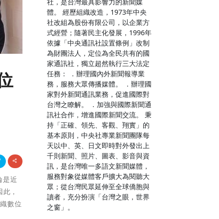
社，是台灣最具影響力的新聞媒
體。 經歷組織改造，1973年中央
社改組為股份有限公司，以企業方
式經營；隨著民主化發展，1996年
依據「中央通訊社設置條例」改制
為財團法人，定位為全民共有的國
家通訊社，獨立超然執行三大法定
任務： ．辦理國內外新聞報導業
位
務，服務大眾傳播媒體。 ．辦理國
家對外新聞通訊業務，促進國際對
台灣之瞭解。 ．加強與國際新聞通
訊社合作，增進國際新聞交流。 秉
持「正確、領先、客觀、翔實」的
基本原則，中央社專業新聞團隊每
天以中、英、日文即時對外發出上
千則新聞、照片、圖表、影音與資
訊，是台灣唯一多語文新聞媒體，
服務對象從媒體客戶擴大為閱聽大
論是近
眾；從台灣民眾延伸至全球僑胞與
因此，
讀者，充分扮演「台灣之眼，世界
組織數位
之窗」。