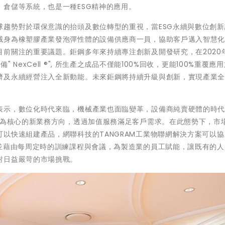
倉儲等系統，也是一種ESG精神的應用。
球趨勢對於環保意識的抬頭及數位轉型的重視，當ESG永續與數位創新
械身為橡塑膠產業發泡彈性體的設備供應商一員，協助客戶邁入智慧
前關注的重要議題。鉅鋼多年來持續專注創新及開發研究，在2020
exCell ®", 所生產之成品不僅能100%回收，更能100%重覆應
濟及永續經營注入全新動能。未來鉅鋼將持續升級與創新，實現產業
表示，數位化時代來臨，機械產業也面臨變革，設備商純賣硬體的時
S為核心的新業務方向，透過加值服務滿足客戶需求。在此態勢下，市
以快速組建產品，網聯科技的TANGRAM工業物聯網解決方案可以
，並藉由每周定時的訓練課程與會議，為製造業的員工賦能，讓既有的人
對日益嚴苛的市場挑戰。