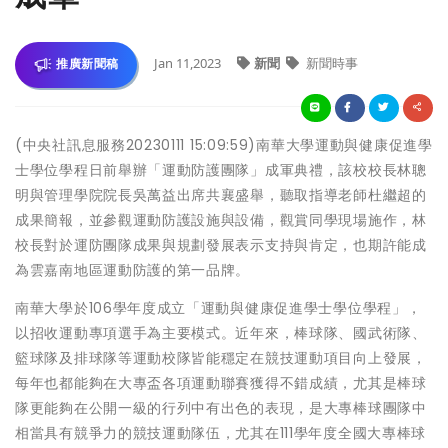
Jan 11,2023
新聞
新聞時事
推廣新聞稿
(中央社訊息服務20230111 15:09:59)南華大學運動與健康促進學
士學位學程日前舉辦「運動防護團隊」成軍典禮，該校校長林聰
明與管理學院院長吳萬益出席共襄盛舉，聽取指導老師杜繼超的
成果簡報，並參觀運動防護設施與設備，觀賞同學現場施作，林
校長對於運防團隊成果與規劃發展表示支持與肯定，也期許能成
為雲嘉南地區運動防護的第一品牌。
南華大學於106學年度成立「運動與健康促進學士學位學程」，
以招收運動專項選手為主要模式。近年來，棒球隊、國武術隊、
籃球隊及排球隊等運動校隊皆能穩定在競技運動項目向上發展，
每年也都能夠在大專盃各項運動聯賽獲得不錯成績，尤其是棒球
隊更能夠在公開一級的行列中有出色的表現，是大專棒球團隊中
相當具有競爭力的競技運動隊伍，尤其在111學年度全國大專棒球