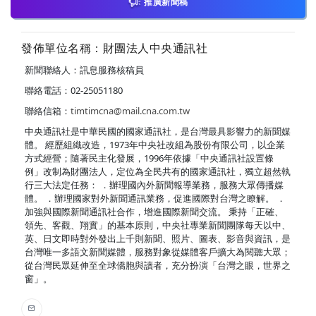
推廣新聞稿
發佈單位名稱：財團法人中央通訊社
新聞聯絡人：訊息服務核稿員
聯絡電話：02-25051180
聯絡信箱：
timtimcna@mail.cna.com.tw
中央通訊社是中華民國的國家通訊社，是台灣最具影響力的新聞媒
體。 經歷組織改造，1973年中央社改組為股份有限公司，以企業
方式經營；隨著民主化發展，1996年依據「中央通訊社設置條
例」改制為財團法人，定位為全民共有的國家通訊社，獨立超然執
行三大法定任務： ．辦理國內外新聞報導業務，服務大眾傳播媒
體。 ．辦理國家對外新聞通訊業務，促進國際對台灣之瞭解。 ．
加強與國際新聞通訊社合作，增進國際新聞交流。 秉持「正確、
領先、客觀、翔實」的基本原則，中央社專業新聞團隊每天以中、
英、日文即時對外發出上千則新聞、照片、圖表、影音與資訊，是
台灣唯一多語文新聞媒體，服務對象從媒體客戶擴大為閱聽大眾；
從台灣民眾延伸至全球僑胞與讀者，充分扮演「台灣之眼，世界之
窗」。