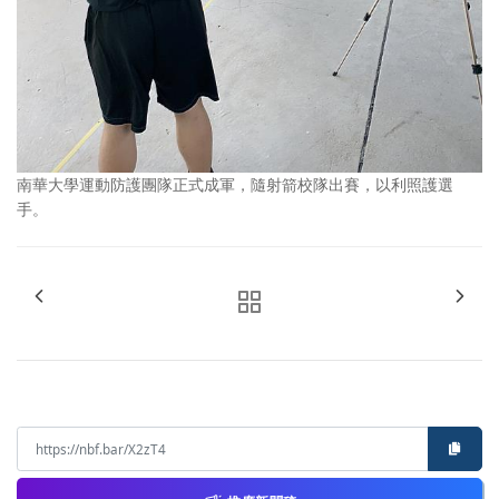
南華大學運動防護團隊正式成軍，隨射箭校隊出賽，以利照護選
手。