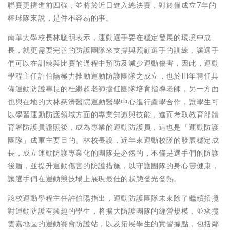
聯賽更擠進前四強，並將於近日進入總決賽，對於僅成立7年的
棒球隊來說，是件不容易的事。
南華大學校長林聰明表示，運動選手要在穩定發展的環境中成
長，就更需要完善的防護團隊來支撐與照顧選手的訓練，讓選手
們可以在訓練與比賽的過程中預防及減少運動傷害，因此，運動
學程主任許伯陽極力推動運動防護團隊之成立，也於111年聘任具
備運動防護專長的杜繼超老師擔任團隊培育指導老師，另一方面
也與在地的大林慈濟醫院運動醫學中心進行產學合作，讓學生可
以學習運動防護領域方面的專業知識與技能，進而考取教育部體
育署防護員證照後，成為專業的運動防護員，這也是「運動防護
團隊」成軍主要目的。林校長說，近年來運動校隊的發展穩定成
長，成立運動防護專業化的團隊是必然的，不僅是選手們的防護
後盾，並提升運動傷害的防護措施，以守護團隊的身心靈健康，
讓選手們在運動競技場上展現最佳的狀態發光發熱。
該校運動學程主任許伯陽指出，運動防護團隊未來除了繼續招攬
對運動防護有興趣的學生，將擴大防護團隊的經營規模，並承攬
雲嘉地區的運動賽會防護站，以及拓展學生的實習據點，包括鄰