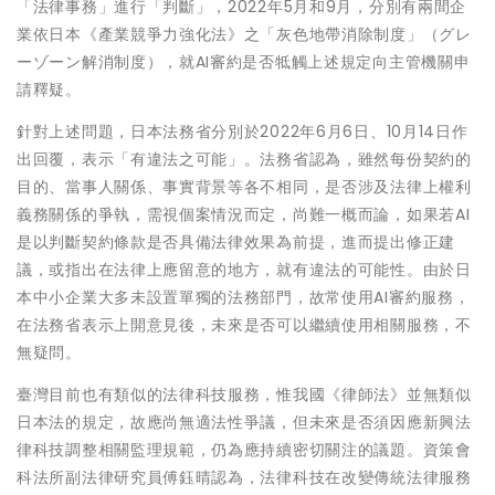
「法律事務」進行「判斷」，2022年5月和9月，分別有兩間企
業依日本《產業競爭力強化法》之「灰色地帶消除制度」（グレ
ーゾーン解消制度），就AI審約是否牴觸上述規定向主管機關申
請釋疑。
針對上述問題，日本法務省分別於2022年6月6日、10月14日作
出回覆，表示「有違法之可能」。法務省認為，雖然每份契約的
目的、當事人關係、事實背景等各不相同，是否涉及法律上權利
義務關係的爭執，需視個案情況而定，尚難一概而論，如果若AI
是以判斷契約條款是否具備法律效果為前提，進而提出修正建
議，或指出在法律上應留意的地方，就有違法的可能性。由於日
本中小企業大多未設置單獨的法務部門，故常使用AI審約服務，
在法務省表示上開意見後，未來是否可以繼續使用相關服務，不
無疑問。
臺灣目前也有類似的法律科技服務，惟我國《律師法》並無類似
日本法的規定，故應尚無適法性爭議，但未來是否須因應新興法
律科技調整相關監理規範，仍為應持續密切關注的議題。資策會
科法所副法律研究員傅鈺晴認為，法律科技在改變傳統法律服務