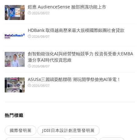
鎧應 AudienceSense 臉部辨識功能上市
2026/08/07
HDBank 取得越南歷來最大規模國際銀團社會貸款
2026/08/07
創智動能強化AI與經營雙軸競爭力 投資長受臺大EMBA
邀分享AI時代投資思維
2026/08/07
ASUSx三麗鷗耍酷聯萌 潮玩開學祭搶抱AI筆電！
2026/08/07
熱門標籤
國際發明展
JDIE日本設計創意暨發明展