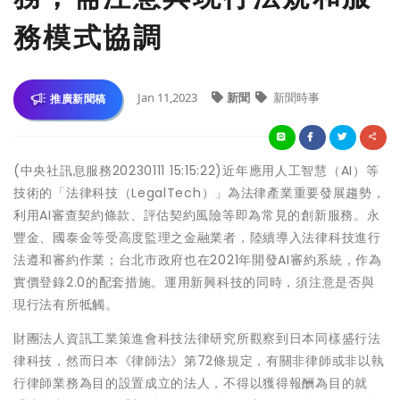
務模式協調
Jan 11,2023
新聞
新聞時事
推廣新聞稿
(中央社訊息服務20230111 15:15:22)近年應用人工智慧（AI）等
技術的「法律科技（LegalTech）」為法律產業重要發展趨勢，
利用AI審查契約條款、評估契約風險等即為常見的創新服務。永
豐金、國泰金等受高度監理之金融業者，陸續導入法律科技進行
法遵和審約作業；台北市政府也在2021年開發AI審約系統，作為
實價登錄2.0的配套措施。運用新興科技的同時，須注意是否與
現行法有所牴觸。
財團法人資訊工業策進會科技法律研究所觀察到日本同樣盛行法
律科技，然而日本《律師法》第72條規定，有關非律師或非以執
行律師業務為目的設置成立的法人，不得以獲得報酬為目的就