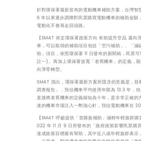
針對環保署最新宣布的電動機車補助方案，台灣智慧
6 年以來逐步調降對民眾購買電動機車的補助金額，
電動化不會再走回頭路。
【SMAT 肯定環保署政策方向 有助提升空品 邁
車，可以取得的補助項目包括「空污補助」、「減碳
助」項目，依照環保署 11 日發布的新聞稿，民眾可取
註一)。再加上環保署放寬「老舊機車」的定義，
向淨零轉型。
SMAT 指出，環保署最新方案所隱含的意義是，
調查報告」，預估機車平均使用年限為 13.3 
直接將老舊機車的定義縮短為十年，是非常正確的
迷的機車市場注入一劑強心針，預估電動機車在 20
【SMAT 呼籲提供「首購族補助」減輕年輕族群購買
022 年 11 月 9 日所發布的「政府政策影響
達成政策目標最有幫助，其中近八成年輕族群表示