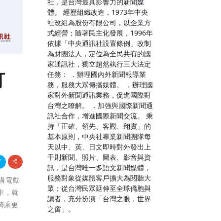
社，是台灣最具影響力的新聞媒
體。 經歷組織改造，1973年中央
社改組為股份有限公司，以企業方
式經營；隨著民主化發展，1996年
依據「中央通訊社設置條例」改制
為財團法人，定位為全民共有的國
家通訊社，獨立超然執行三大法定
可
任務： ．辦理國內外新聞報導業
務，服務大眾傳播媒體。 ．辦理國
家對外新聞通訊業務，促進國際對
台灣之瞭解。 ．加強與國際新聞通
訊社合作，增進國際新聞交流。 秉
持「正確、領先、客觀、翔實」的
基本原則，中央社專業新聞團隊每
天以中、英、日文即時對外發出上
千則新聞、照片、圖表、影音與資
訊，是台灣唯一多語文新聞媒體，
服務對象從媒體客戶擴大為閱聽大
換購電動
眾；從台灣民眾延伸至全球僑胞與
車，就
讀者，充分扮演「台灣之眼，世界
騎乘更
之窗」。