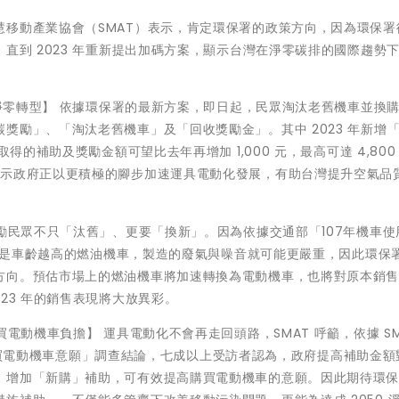
移動產業協會（SMAT）表示，肯定環保署的政策方向，因為環保署從 
直到 2023 年重新提出加碼方案，顯示台灣在淨零碳排的國際趨勢
向淨零轉型】 依據環保署的最新方案，即日起，民眾淘汰老舊機車並換
獎勵」、「淘汰老舊機車」及「回收獎勵金」。其中 2023 年新增
得的補助及獎勵金額可望比去年再增加 1,000 元，最高可達 4,800
顯示政府正以更積極的腳步加速運具電動化發展，有助台灣提升空氣品
鼓勵民眾不只「汰舊」、更要「換新」。因為依據交通部「107年機車使
年，但是車齡越高的燃油機車，製造的廢氣與噪音就可能更嚴重，因此環保
方向。預估市場上的燃油機車將加速轉換為電動機車，也將對原本銷
23 年的銷售表現將大放異彩。
電動機車負擔】 運具電動化不會再走回頭路，SMAT 呼籲，依據 SMA
民眾購買電動機車意願」調查結論，七成以上受訪者認為，政府提高補助金
，增加「新購」補助，可有效提高購買電動機車的意願。因此期待環