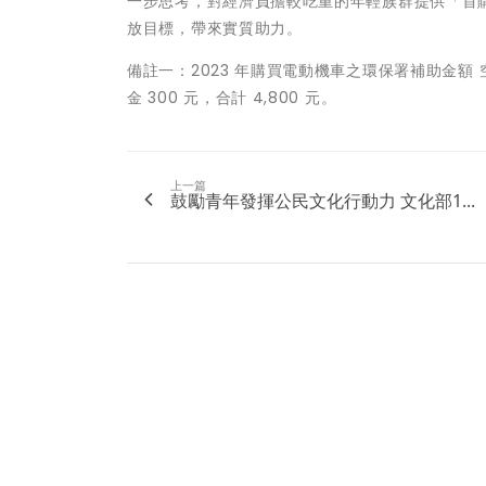
一步思考，對經濟負擔較吃重的年輕族群提供「首購
放目標，帶來實質助力。
備註一：2023 年購買電動機車之環保署補助金額 空污補
金 300 元，合計 4,800 元。
上一篇
鼓勵青年發揮公民文化行動力 文化部1...