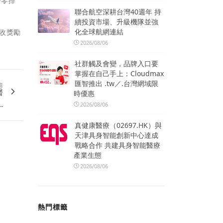
淨零排
聯合航空深耕台灣40週年 持
續投資市場、升級機隊並強
化全球航網連結
回收獎勵
2026/08/06
社群觸及會變，品牌入口要
掌握在自己手上：Cloudmax
匯智推出 .tw／.台灣網域限
篇
醫
時優惠
.
2026/08/06
真健康醫療（02697.HK）與
天津具身智能創新中心達成
戰略合作 共建具身智能醫療
產業生態
2026/08/06
熱門標籤