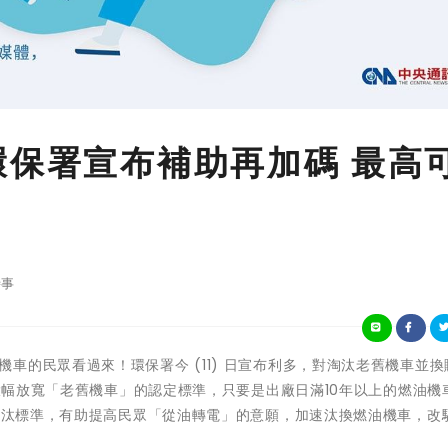
環保署宣布補助再加碼 最高
事
要購買電動機車的民眾看過來！環保署今 (11) 日宣布利多，對淘汰老舊機車並
且大幅放寬「老舊機車」的認定標準，只要是出廠日滿10年以上的燃油機
合淘汰標準，有助提高民眾「從油轉電」的意願，加速汰換燃油機車，改