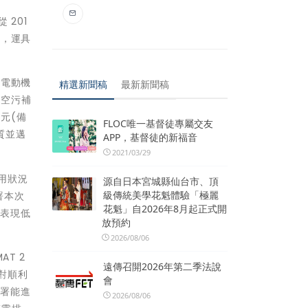
201
下，運具
購電動機
精選新聞稿
最新新聞稿
「空污補
 元(備
FLOC唯一基督徒專屬交友
質並邁
APP，基督徒的新福音
2021/03/29
用狀況
源自日本宮城縣仙台市、頂
級傳統美學花魁體驗「極麗
署本次
花魁」自2026年8月起正式開
售表現低
放預約
2026/08/06
T 2
遠傳召開2026年第二季法說
額對順利
會
保署能進
2026/08/06