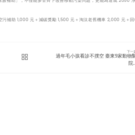
族補助」，不僅能多管齊下改善移動污染問題，更能為達成 2050 
助 1,000 元＋減碳獎勵 1,500 元＋淘汰老舊機車 2,000 元＋
下一
過年毛小孩看診不撲空 臺東9家動物
院..