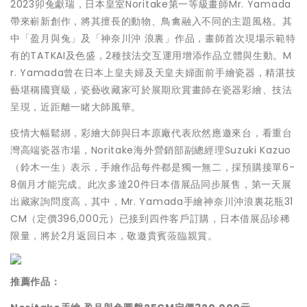
2023卯兔獻瑞，日本皇室Noritake第一等級畫師Mr. Yamada
帶來嶄新創作，將其擅長的動物、鳥禽融入不同的主題風格。其
中「盈月與兔」及「神奈川沖 浪裏」作品，畫師首次現場示範特
有的TATKAI及色盛，2種技法交互運用增添作品立體與生動。M
r. Yamada曾在日本上皇夫婦及天皇夫婦面前手繪瓷器，精湛技
藝堪稱國寶級，瓷藝收藏家可於展期欣賞畫師在瓷器彩繪、技法
呈現，近距離一睹大師風華。
疫情大幅鬆綁，彩繪大師與日本原廠代表欣然應邀來台，看重台
灣高端瓷器市場，Noritake海外營銷部副總經理Suzuki Kazuo
（鈴木一生）表示，手繪作品每件都是獨一無二，採預購接單6-
8個月才能完成。此次多達20件日本借展品同步展售，第一天展
出藏家詢問度高，其中，Mr. Yamada手繪神奈川沖浪裏花瓶31
CM（定價396,000元）已接到四件客戶訂購，日本借展品珍稀
限量，將於2月返回日本，敬邀貴賓蒞臨親賞。
推薦作品：