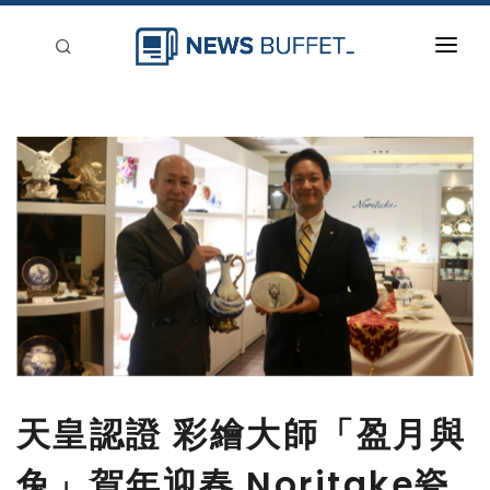
回到首頁
新聞稿分類
登入
刊登
天皇認證 彩繪大師「盈月與
兔」賀年迎春 Noritake瓷