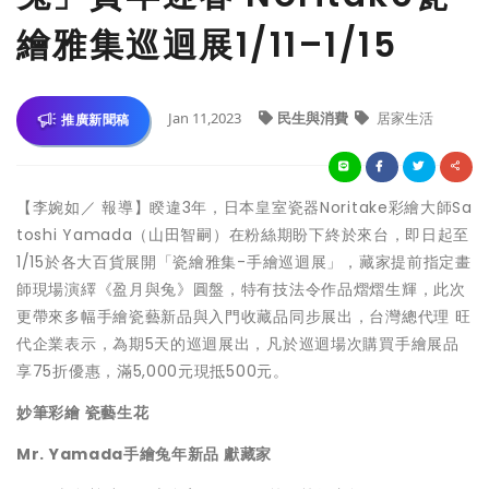
繪雅集巡迴展1/11–1/15
Jan 11,2023
民生與消費
居家生活
推廣新聞稿
【李婉如／ 報導】睽違3年，日本皇室瓷器Noritake彩繪大師Sa
toshi Yamada（山田智嗣）在粉絲期盼下終於來台，即日起至
1/15於各大百貨展開「瓷繪雅集-手繪巡迴展」，藏家提前指定畫
師現場演繹《盈月與兔》圓盤，特有技法令作品熠熠生輝，此次
更帶來多幅手繪瓷藝新品與入門收藏品同步展出，台灣總代理 旺
代企業表示，為期5天的巡迴展出，凡於巡迴場次購買手繪展品
享75折優惠，滿5,000元現抵500元。
妙筆彩繪 瓷藝生花
Mr. Yamada手繪兔年新品 獻藏家