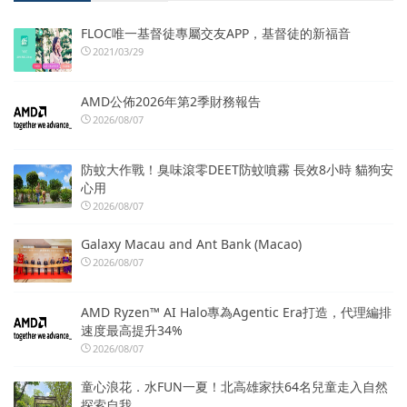
FLOC唯一基督徒專屬交友APP，基督徒的新福音
2021/03/29
AMD公佈2026年第2季財務報告
2026/08/07
防蚊大作戰！臭味滾零DEET防蚊噴霧 長效8小時 貓狗安
心用
2026/08/07
Galaxy Macau and Ant Bank (Macao)
2026/08/07
AMD Ryzen™ AI Halo專為Agentic Era打造，代理編排
速度最高提升34%
2026/08/07
童心浪花．水FUN一夏！北高雄家扶64名兒童走入自然
探索自我