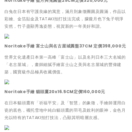
Noritake手繪 盈月與兔圓盤25CM定價320,000元
白兔在日本有守護良緣的寓意，滿月則象徵團圓及圓滿，作品以
彩繪、金箔貼金及TATAKI拍打技法完成，朦朧月色下兔子明淨
安然，竹子盡顯秀逸姿態，祝賀新的一年美好和諧。
Noritake手繪 富士山與名古屋城圓盤37CM 定價398,000元
世界文化遺產日本第一高峰「富士山」以及名列日本三大名城的
「名古屋城」，畫師細膩手繪富士山之美與名古屋城的豐偉建
築，國寶級作品極具收藏價值。
Noritake手繪 貓頭鷹20x16.5CM定價160,000元
在日本貓頭鷹有「祈福平安」及「智慧」的象徵，手繪師運用白
瓷的底色，襯托雪地中純白貓頭鷹的羽毛及銳利的眼神，金色月
光以特有的TATAKI拍打技法，凸顯其明暗層次感。