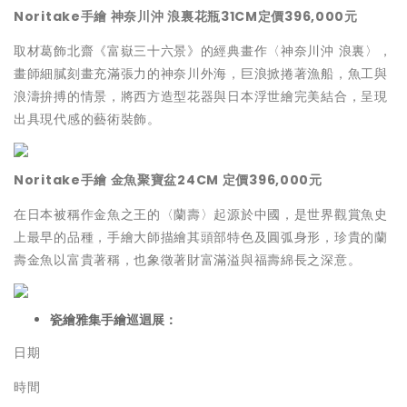
Noritake手繪 神奈川沖 浪裏花瓶31CM定價396,000元
取材葛飾北齋《富嶽三十六景》的經典畫作〈神奈川沖 浪裏〉，
畫師細膩刻畫充滿張力的神奈川外海，巨浪掀捲著漁船，魚工與
浪濤拚搏的情景，將西方造型花器與日本浮世繪完美結合，呈現
出具現代感的藝術裝飾。
Noritake手繪 金魚聚寶盆24CM 定價396,000元
在日本被稱作金魚之王的〈蘭壽〉起源於中國，是世界觀賞魚史
上最早的品種，手繪大師描繪其頭部特色及圓弧身形，珍貴的蘭
壽金魚以富貴著稱，也象徵著財富滿溢與福壽綿長之深意。
瓷繪雅集手繪巡迴展：
日期
時間