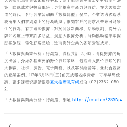
大數據能為企業帶來很多好處，除了能讓業主做出更有效率的決
策、降低成本與投資風險，更能提高生產力與收益。在大數據當
道的時代，各行各業皆朝向「數據轉型」發展。企業透過後端系
統蒐集人們在網路上的行為軌跡，推知客戶的需求及未來可能發
生的行為。有了這些數據，對於開發新商機、活動規劃、提升品
牌知名度上帶來許多助益。洞悉大數據分析，能夠協助精準掌握
顧客旅程，強化顧客體驗，進而提升企業的各項營運成果。
「大數據與商業分析：行銷篇」課程共計12小時，將從數據的角
度出發，介紹各種重要的數位行銷策略，包括跨入數位行銷的四
大步驟、社群、廣告、電子商務、以及客群經營等，並配合豐富
的產業案例。112年3月15日(三)前完成報名繳費者，可享早鳥優
惠。更多課程資訊請搜尋
臺大推廣教育網
或洽 (02)2362-050
2。
「大數據與商業分析：行銷篇」網址
https://reurl.cc/28RDj4