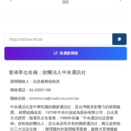
推廣新聞稿
發佈單位名稱：財團法人中央通訊社
新聞聯絡人：訊息服務核稿員
聯絡電話：02-25051180
聯絡信箱：
timtimcna@mail.cna.com.tw
中央通訊社是中華民國的國家通訊社，是台灣最具影響力的新聞媒
體。 經歷組織改造，1973年中央社改組為股份有限公司，以企業
方式經營；隨著民主化發展，1996年依據「中央通訊社設置條
例」改制為財團法人，定位為全民共有的國家通訊社，獨立超然執
行三大法定任務： ．辦理國內外新聞報導業務，服務大眾傳播媒