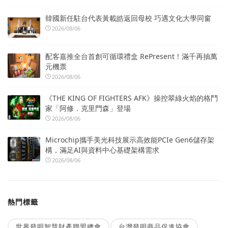
韓國新任駐台代表黃載皓返回母校 巧遇文化大學同窗
2026/08/06
配客嘉推全台首創可循環禮盒 RePresent！滿千再抽萬
元機票
2026/08/06
《THE KING OF FIGHTERS AFK》操控翠綠火焰的格鬥
家「阿修．克里門森」登場
2026/08/06
Microchip攜手美光科技展示高效能PCIe Gen6儲存架
構，滿足AI與資料中心基礎架構需求
2026/08/06
熱門標籤
世界發明智慧財產聯盟總會
台灣發明商品促進協會