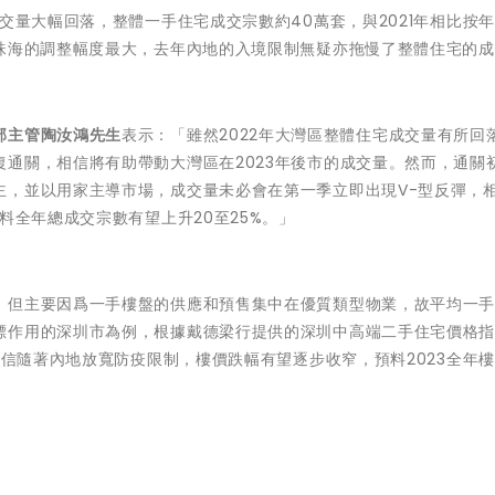
交量大幅回落，整體一手住宅成交宗數約40萬套，與2021年相比按
的珠海的調整幅度最大，去年內地的入境限制無疑亦拖慢了整體住宅的
部主管陶汝鴻先生
表示：「雖然2022年大灣區整體住宅成交量有所回
通關，相信將有助帶動大灣區在2023年後市的成交量。然而，通關
主，並以用家主導市場，成交量未必會在第一季立即出現V-型反彈，
料全年總成交宗數有望上升20至25%。」
，但主要因爲一手樓盤的供應和預售集中在優質類型物業，故平均一
標作用的深圳市為例，根據戴德梁行提供的深圳中高端二手住宅價格
相信隨著內地放寬防疫限制，樓價跌幅有望逐步收窄，預料2023全年