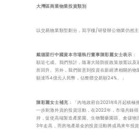
大灣區商業物業投資類別
以交易物業類型劃分，寫字樓/研發辦公物業仍然主
戴德梁行中國資本市場執行董事陳彩麗女士表示
：
額近七成。我們預計，隨著大陸防疫政策放寬以及通
所回升。另外，我們留意到投資在新經濟相關的物業
額達154億元人民幣，佔整體交易額24%。」
陳彩麗女士補充
：「內地政府自2021年6月起積極
一步刺激外資的投資活動，在2022年，市場共錄得至
持，促使高端製造產業園、生物醫藥園區、倉儲物
3年走高，而房地產基金的投資活動將成爲來年投資