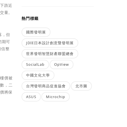
年下跌近
成交量。
熱門標籤
國際發明展
落，但
初期可
JDIE日本設計創意暨發明展
相信整
世界發明智慧財產聯盟總會
SocialLab
OpView
中國文化大學
手樓價被
指數，二
台灣發明商品促進協會
北市圖
樓價將保
ASUS
Microchip