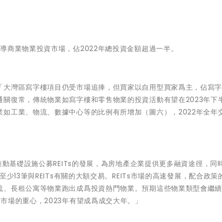
導商業物業投資市場，佔2022年總投資金額超過一半。
「大灣區寫字樓項目仍受市場追捧，但買家以自用型買家爲主，佔寫
關復常，傳統物業如寫字樓和零售物業的投資活動有望在2023年下
如工業、物流、數據中心等的比例有所增加（圖六），2022年全年
推動基礎設施公募REITs的發展，為房地產企業提供更多融資途徑，同
少13筆與REITs有關的大額交易。REITs市場的高速發展，配合政策
流、長租公寓等物業跑出成爲投資熱門物業。預期這些物業類型會繼續在
市場的重心，2023年有望成爲成交大年。」