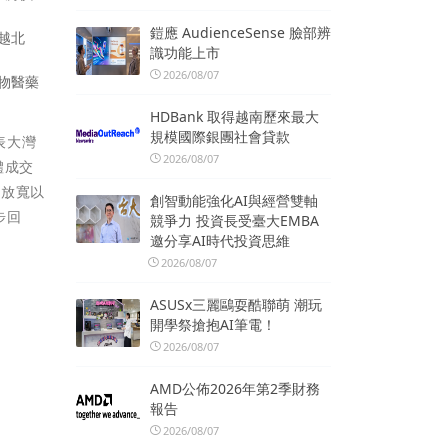
鎧應 AudienceSense 臉部辨
越北
識功能上市
2026/08/07
物醫藥
HDBank 取得越南歷來最大
規模國際銀團社會貸款
表大灣
2026/08/07
體成交
幅放寬以
創智動能強化AI與經營雙軸
步回
競爭力 投資長受臺大EMBA
邀分享AI時代投資思維
2026/08/07
ASUSx三麗鷗耍酷聯萌 潮玩
開學祭搶抱AI筆電！
2026/08/07
AMD公佈2026年第2季財務
報告
2026/08/07