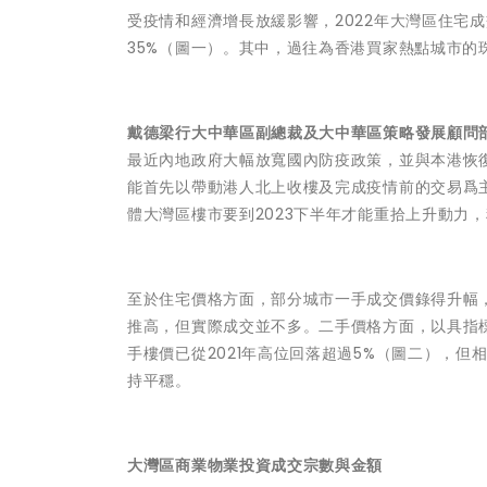
受疫情和經濟增長放緩影響，2022年大灣區住宅成
35%（圖一）。其中，過往為香港買家熱點城市
戴德梁行大中華區副總裁及大中華區策略發展顧問
最近內地政府大幅放寬國內防疫政策，並與本港恢復
能首先以帶動港人北上收樓及完成疫情前的交易爲
體大灣區樓市要到2023下半年才能重拾上升動力，
至於住宅價格方面，部分城市一手成交價錄得升幅
推高，但實際成交並不多。二手價格方面，以具指
手樓價已從2021年高位回落超過5%（圖二），但
持平穩。
大灣區商業物業投資成交宗數與金額