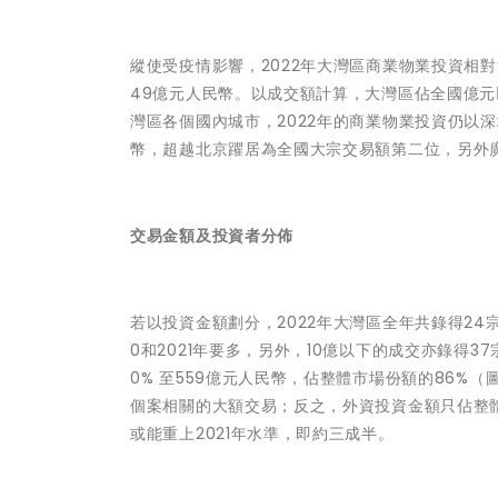
縱使受疫情影響，2022年大灣區商業物業投資相
49億元人民幣。以成交額計算，大灣區佔全國億元
灣區各個國內城市，2022年的商業物業投資仍以
幣，超越北京躍居為全國大宗交易額第二位，另外廣
交易金額及投資者分佈
若以投資金額劃分，2022年大灣區全年共錄得24
0和2021年要多，另外，10億以下的成交亦錄得3
0% 至559億元人民幣，佔整體市場份額的86
個案相關的大額交易；反之，外資投資金額只佔整體
或能重上2021年水準，即約三成半。