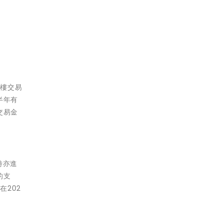
字樓交易
半年有
交易金
時亦進
的支
202