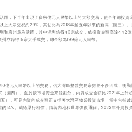
對活躍，下半年出現了多宗億元人民幣以上的大額交易，使全年總投資
以上大宗交易約29%，其佔比為2018年起五年以來的新高（圖三）。
深圳和廣州最為活躍，其中深圳錄得40宗成交，總投資金額高達442
州亦錄得19宗大手成交，總金額為199億元人民幣。
宗10億元人民幣以上的交易，佔大灣區整體交易宗數差不多四成，明顯比
7宗（圖四）。至於按市場資金來源劃分，內資成交金額比2021年上升
%（圖五），可見內資的成交額正支撐著大灣區物業投資市場，當中包括數
的14%。戴德梁行相信，隨著內地和世界恢復通關，2023年外資投