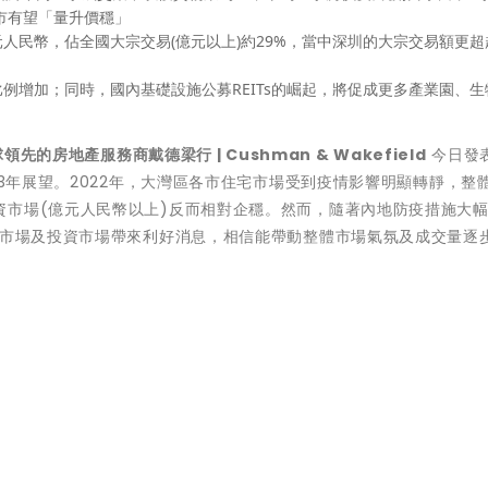
市有望「量升價穩」
億元人民幣，佔全國大宗交易(億元以上)約29%，當中深圳的大宗交易額更超
例增加；同時，國內基礎設施公募REITs的崛起，將促成更多產業園、生
領先的房地產服務商戴德梁行 | Cushman & Wakefield
今日發
23年展望。2022年，大灣區各市住宅市場受到疫情影響明顯轉靜，整
資市場(億元人民幣以上)反而相對企穩。然而，隨著內地防疫措施大
宅市場及投資市場帶來利好消息，相信能帶動整體市場氣氛及成交量逐