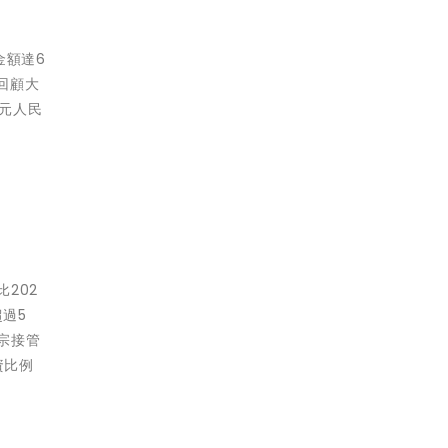
金額達6
回顧大
億元人民
202
超過5
宗接管
資比例