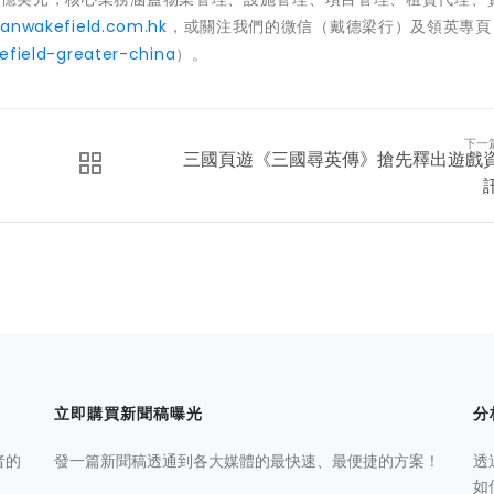
nwakefield.com.hk
，或關注我們的微信（戴德梁行）及領英專頁
field-greater-china
）。
下一
三國頁遊《三國尋英傳》搶先釋出遊戲
立即購買新聞稿曝光
分
者的
發一篇新聞稿透通到各大媒體的最快速、最便捷的方案！
透
如