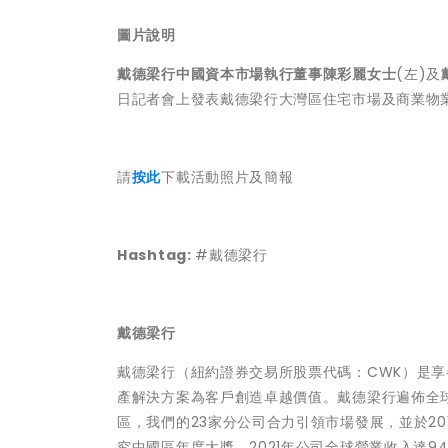
圖片說明
戴德梁行中國資本市場執行董事陳彩麗女士
(左)及
日記者會上發表戴德梁行大灣區住宅市場及商業物業投
請
按此
下載活動照片及簡報
Hashtag:
#戴德梁行
戴德梁行
戴德梁行（紐約證券交易所股票代碼：CWK）是
產解決方案為客戶創造卓越價值。戴德梁行遍佈全球6
區，我們的23家分公司合力引領市場發展，並於20
究中國區年度大獎。2021年公司全球營業收入達