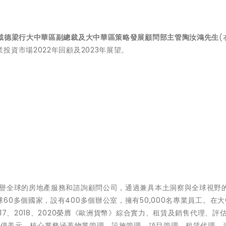
戴德梁行大中華區副總裁及大中華區策略發展顧問部主管陶汝鴻先生
(
資市場2022年回顧及2023年展望。
享譽全球的房地產服務和諮詢顧問公司，通過兼具本土洞察與全球視野
0多個國家，設有400多個辦公室，擁有50,000名專業員工。在大
17、2018、2020榮膺《歐洲貨幣》綜合實力、租賃及銷售代理、評
94億美元，核心業務涵蓋物業管理、設施管理、項目管理、租賃代理、