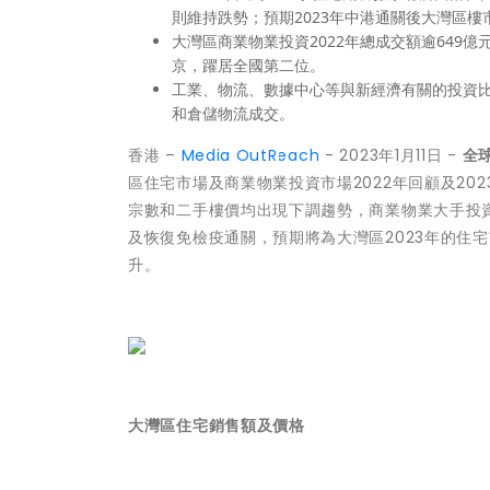
則維持跌勢；預期2023年中港通關後大灣區樓
大灣區商業物業投資2022年總成交額逾649
京，躍居全國第二位。
工業、物流、數據中心等與新經濟有關的投資比
和倉儲物流成交。
香港 –
Media OutReach
- 2023年1月11日 -
全球
區住宅市場及商業物業投資市場2022年回顧及20
宗數和二手樓價均出現下調趨勢，商業物業大手投
及恢復免檢疫通關，預期將為大灣區2023年的住
升。
大灣區住宅銷售額及價格