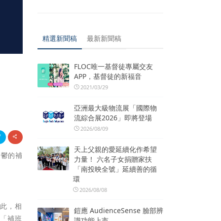
精選新聞稿
最新新聞稿
FLOC唯一基督徒專屬交友
APP，基督徒的新福音
2021/03/29
亞洲最大級物流展「國際物
流綜合展2026」即將登場
2026/08/09
天上父親的愛延續化作希望
憂鬱的補
力量！ 六名子女捐贈家扶
「南投映全號」延續善的循
環
2026/08/08
因此，相
鎧應 AudienceSense 臉部辨
像「補班
識功能上市