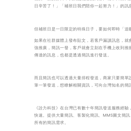
日辛苦了！」「補班日我們陪你一起努力！」的訊
但補班日是一日限定的特殊日子，要如何即時「送
如果在社群媒體上發布貼文，若客戶漏讀訊息，就
強推廣，簡訊一發，客戶就會立刻在手機上收到推
傳達的訊息，也都是透過簡訊進行發送。
而且簡訊也可以透過大量排程發送，商家只要簡單
筆一筆發送，想瞭解相關資訊，可向台灣知名的簡
《詮力科技》在台灣已有數十年簡訊發送服務經驗
快速。提供大量簡訊、客製化簡訊、MMS圖文簡訊、
所有的簡訊需求。