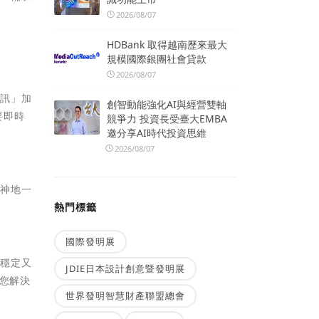
2026/08/07
HDBank 取得越南歷來最大
規模國際銀團社會貸款
2026/08/07
簡訊」加
創智動能強化AI與經營雙軸
要即時
競爭力 投資長受臺大EMBA
邀分享AI時代投資思維
2026/08/07
費神地一
熱門標籤
國際發明展
送穩定又
JDIE日本設計創意暨發明展
助您解決
世界發明智慧財產聯盟總會