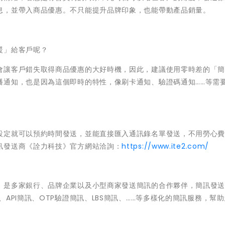
息，並帶入商品優惠。不只能提升品牌印象，也能帶動產品銷量。
暖」給客戶呢？
會讓客戶錯失取得商品優惠的大好時機，因此，建議使用零時差的「
播通知，也是因為這個即時的特性，像刷卡通知、驗證碼通知……等需
設定就可以預約時間發送，並能直接匯入通訊錄名單發送，不用勞心
訊發送商《詮力科技》官方網站洽詢：
https://www.ite2.com/
，是多家銀行、品牌企業以及小型商家發送簡訊的合作夥伴，簡訊發
API簡訊、OTP驗證簡訊、LBS簡訊、……等多樣化的簡訊服務，幫