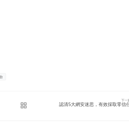
台
下一
認清5大網安迷思，有效採取零信