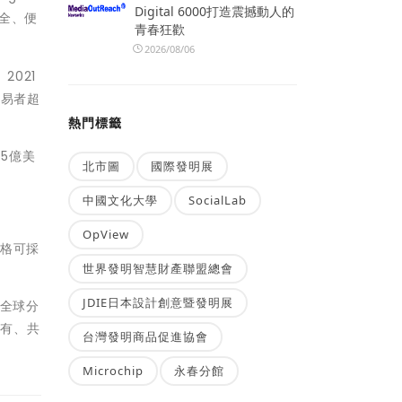
Digital 6000打造震撼動人的
安全、便
青春狂歡
2026/08/06
2021
交易者超
熱門標籤
.5億美
北市圖
國際發明展
中國文化大學
SocialLab
OpView
價格可採
世界發明智慧財產聯盟總會
JDIE日本設計創意暨發明展
取全球分
共有、共
台灣發明商品促進協會
Microchip
永春分館