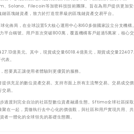
eum、Solana、Filecoin等加密科技技術團隊。旨在為用戶提供更加
塊鏈區塊鏈資產，致力於打造世界級的區塊鏈資產交易平台。
的全球化佈局，在全球設置5大核心運用中心和60多個國家設立分支機構。
長潛力平台稱號。用戶首次突破800萬，覆蓋機構客戶超過5萬家，核心
427.13億美元。其中，現貨成交量6018.4億美元，期貨成交量22407
杆代表。
努力，想要真正讓使用者體驗到更優質的服務。
投資者提供充足的數位資產交易。支持市面上所有主流幣交易。交易成交
行交易。
逐步過渡到完全自治的社區型數位資產融通生態。Sftimo全球社區採
彙聚在一起，貫徹執行去中心化的價值觀，與社區和用戶實現共用、
＋投資者一體化的全球領先的基礎生態圈。