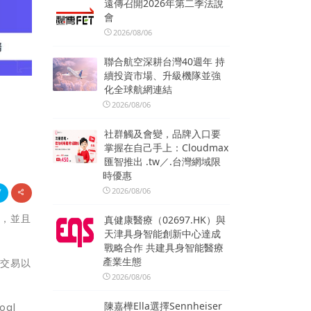
遠傳召開2026年第二季法說
會
2026/08/06
聯合航空深耕台灣40週年 持
續投資市場、升級機隊並強
化全球航網連結
2026/08/06
社群觸及會變，品牌入口要
掌握在自己手上：Cloudmax
匯智推出 .tw／.台灣網域限
時優惠
2026/08/06
慢，並且
真健康醫療（02697.HK）與
天津具身智能創新中心達成
戰略合作 共建具身智能醫療
產業生態
行交易以
2026/08/06
陳嘉樺Ella選擇Sennheiser
gl