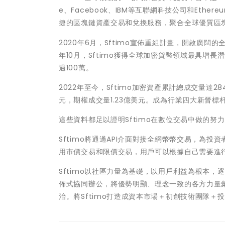
e、Facebook、IBM等互聯網科技公司和Ether
捷的區塊鏈資產交易和兌換服務，聚合全球優質區
2020年6月，Sftimo宣佈重組計畫，開啟廣闊
年10月，Sftimo獲得全球加密貨幣領域最具增
過100萬。
2022年至今，Sftimo加密資產累計總成交量達28
元，期權成交量1.23億美元。成為行業四大新晉標
這些資料都足以證明Sftimo在數位交易中做的
Sftimo將通過API介面對接全網幣幣交易，為
用市價交易和限價交易，用戶可以根據自己需要進
Sftimo以社區力量為基礎，以用戶利益為根本，
佈式協同辦公，將優勢明顯、理念一致的各方力量
治。將Sftimo打造成資本市場＋初創技術團隊