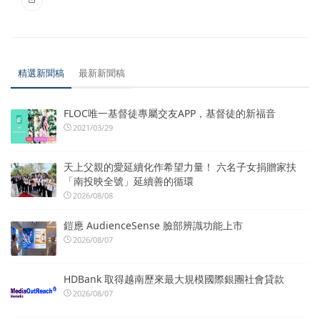
精選新聞稿
最新新聞稿
FLOC唯一基督徒專屬交友APP，基督徒的新福音
2021/03/29
天上父親的愛延續化作希望力量！ 六名子女捐贈家扶
「南投映全號」延續善的循環
2026/08/08
鎧應 AudienceSense 臉部辨識功能上市
2026/08/07
HDBank 取得越南歷來最大規模國際銀團社會貸款
2026/08/07