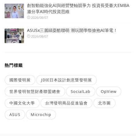
創智動能強化AI與經營雙軸競爭力 投資長受臺大EMBA
邀分享AI時代投資思維
2026/08/07
ASUSx三麗鷗耍酷聯萌 潮玩開學祭搶抱AI筆電！
2026/08/07
熱門標籤
國際發明展
JDIE日本設計創意暨發明展
世界發明智慧財產聯盟總會
SocialLab
OpView
中國文化大學
台灣發明商品促進協會
北市圖
ASUS
Microchip