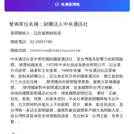
推廣新聞稿
發佈單位名稱：財團法人中央通訊社
新聞聯絡人：訊息服務核稿員
聯絡電話：02-25051180
聯絡信箱：
timtimcna@mail.cna.com.tw
中央通訊社是中華民國的國家通訊社，是台灣最具影響力的新聞媒
體。 經歷組織改造，1973年中央社改組為股份有限公司，以企業
方式經營；隨著民主化發展，1996年依據「中央通訊社設置條
例」改制為財團法人，定位為全民共有的國家通訊社，獨立超然執
行三大法定任務： ．辦理國內外新聞報導業務，服務大眾傳播媒
體。 ．辦理國家對外新聞通訊業務，促進國際對台灣之瞭解。 ．
加強與國際新聞通訊社合作，增進國際新聞交流。 秉持「正確、
領先、客觀、翔實」的基本原則，中央社專業新聞團隊每天以中、
英、日文即時對外發出上千則新聞、照片、圖表、影音與資訊，是
台灣唯一多語文新聞媒體，服務對象從媒體客戶擴大為閱聽大眾；
從台灣民眾延伸至全球僑胞與讀者，充分扮演「台灣之眼，世界之
窗」。