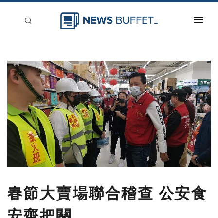
回到首頁
新聞稿分類
登入
刊登
春節大賣場聯合稽查 公安食
安齊把關