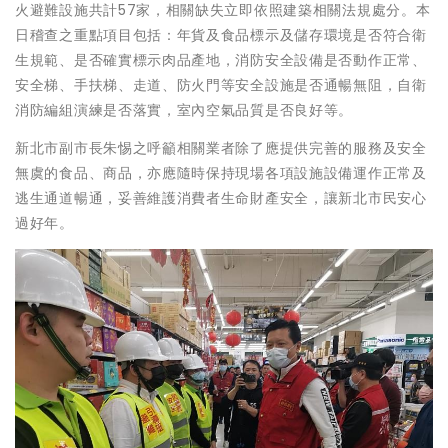
火避難設施共計57家，相關缺失立即依照建築相關法規處分。本
日稽查之重點項目包括：年貨及食品標示及儲存環境是否符合衛
生規範、是否確實標示肉品產地，消防安全設備是否動作正常、
安全梯、手扶梯、走道、防火門等安全設施是否通暢無阻，自衛
消防編組演練是否落實，室內空氣品質是否良好等。
新北市副市長朱惕之呼籲相關業者除了應提供完善的服務及安全
無虞的食品、商品，亦應隨時保持現場各項設施設備運作正常及
逃生通道暢通，妥善維護消費者生命財產安全，讓新北市民安心
過好年。