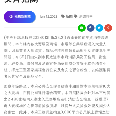
Jan 12,2023
新聞
新聞時事
推廣新聞稿
(中央社訊息服務20240131 15:34:21)適逢春節前年貨消費高峰
期間，本市轄內各大賣場及商場、市場等公共場所湧入大量人
潮，因應業者大量進貨，貨品堆積將導致食品衛生及避難逃生等
問題，今(31)日由朱副市長政達率市府消防局及工務局、衛生
局、經發局、環保局及消保官等局室組成公共安全聯合稽查小
組，擇定三重區家樂福進行公安及食安之聯合稽查，以維護消費
者公共安全及食品安全。
因應年節將至，本府公共安全聯合稽查小組針對本市規模前10大
之大賣場、百貨公司進行聯合稽查，本府消防局亦針對本市列管
之2,488家轄內人潮出入眾多場所進行消防安全檢查，並辦理7
處大規模場所之春節前搶救演練，以提升火災搶救效能及減少人
命傷亡；此外，本府工務局並抽查3,000平方公尺以上賣場之防