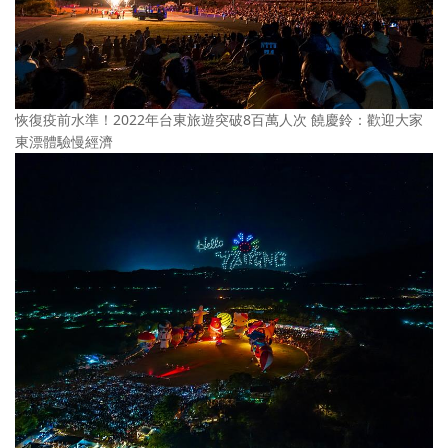
恢復疫前水準！2022年台東旅遊突破8百萬人次 饒慶鈴：歡迎大家
東漂體驗慢經濟