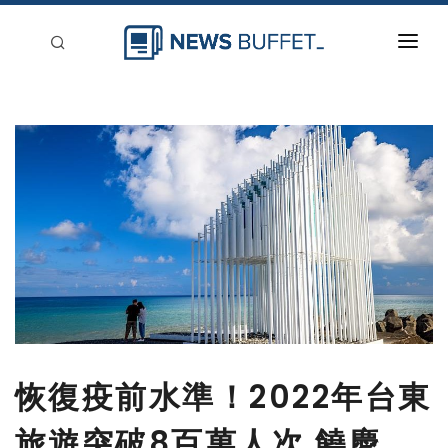
回到首頁
新聞稿分類
登入
刊登
恢復疫前水準！2022年台東
旅遊突破8百萬人次 饒慶