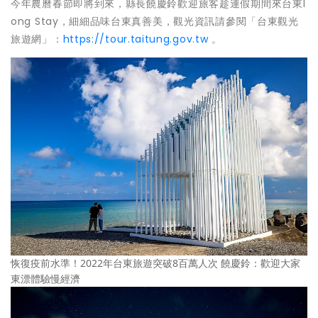
今年農曆春節即將到來，縣長饒慶鈴歡迎旅客趁連假期間來台東l
ong Stay，細細品味台東真善美，觀光資訊請參閱「台東觀光
旅遊網」：
https://tour.taitung.gov.tw
。
恢復疫前水準！2022年台東旅遊突破8百萬人次 饒慶鈴：歡迎大家
東漂體驗慢經濟