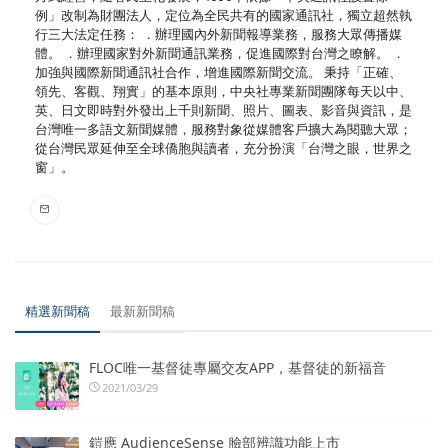
例」改制為財團法人，定位為全民共有的國家通訊社，獨立超然執
行三大法定任務： ．辦理國內外新聞報導業務，服務大眾傳播媒
體。 ．辦理國家對外新聞通訊業務，促進國際對台灣之瞭解。 ．
加強與國際新聞通訊社合作，增進國際新聞交流。 秉持「正確、
領先、客觀、翔實」的基本原則，中央社專業新聞團隊每天以中、
英、日文即時對外發出上千則新聞、照片、圖表、影音與資訊，是
台灣唯一多語文新聞媒體，服務對象從媒體客戶擴大為閱聽大眾；
從台灣民眾延伸至全球僑胞與讀者，充分扮演「台灣之眼，世界之
窗」。
精選新聞稿
最新新聞稿
FLOC唯一基督徒專屬交友APP，基督徒的新福音
2021/03/29
鎧應 AudienceSense 臉部辨識功能上市