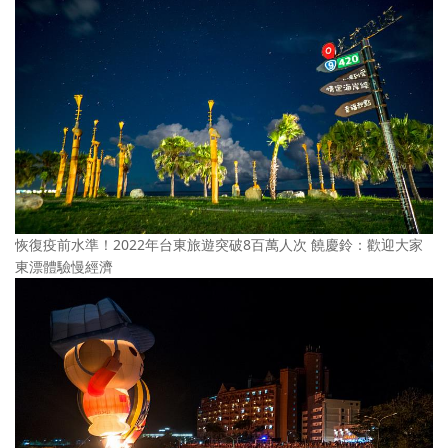
恢復疫前水準！2022年台東旅遊突破8百萬人次 饒慶鈴：歡迎大家
東漂體驗慢經濟