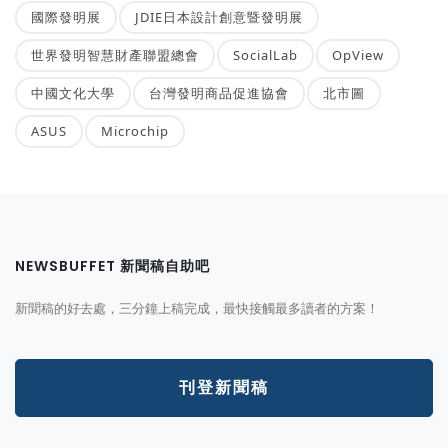
國際發明展
JDIE日本設計創意暨發明展
世界發明智慧財產聯盟總會
SocialLab
OpView
中國文化大學
台灣發明商品促進協會
北市圖
ASUS
Microchip
NEWSBUFFET 新聞稿自助吧
新聞稿的好去處，三分鐘上稿完成，最快接觸最多讀者的方案！
刊登新聞稿