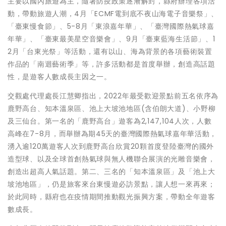
主要以國內旅遊為主，隨著防疫政策逐漸解封，縣府辦理各項活
動，帶動旅遊人潮，4月「ECMF電到底不夜山海電子音樂祭」、
「臺東慢食節」、5-8月「東浪嘉年華」、「臺灣國際熱氣球嘉
年華」、「臺東最美星空音樂會」、9月「臺東藍海生活節」、1
2月「台東光祭」等活動，還有以山、海為背景的各項藝術裝置
作品的「南迴藝術季」等，許多活動都是首度舉辦，創造高話題
性，是遊客人數成長主因之一。
交觀處代理處長江慧卿指出，2022年最受歡迎景點前五名依序為
鹿野高台、知本溫泉區、池上大坡池地區(含伯朗大道)、小野柳
及三仙台。第一名的「鹿野高台」遊客為2,147,104人次，人數
高峰在7-8月，而舉辦為期45天的臺灣國際熱氣球嘉年華活動，
湧入逾120萬遊客人次到鹿野高台欣賞20顆首度登陸臺灣的國外
造型球、以及全球首創熱氣球與無人機聯合展演的光雕音樂會，
創造出超高人氣話題。第二、三名的「知本溫泉區」及「池上大
坡池地區」，仍是旅客來台東慢遊必訪景點，讓人想一來再來；
於此同時，縣府也在疫情期間推動觀光振興方案，帶動全年遊客
數成長。