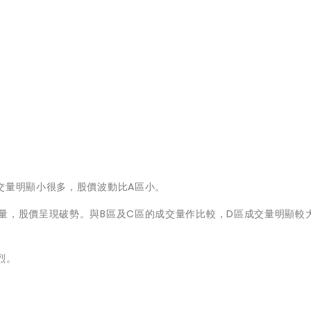
交量明顯小很多，股價波動比A區小。
量，股價呈現破勢。與B區及C區的成交量作比較，D區成交量明顯較
烈。