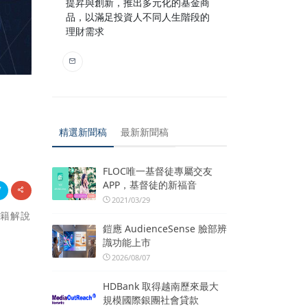
提昇與創新，推出多元化的基金商
品，以滿足投資人不同人生階段的
理財需求
精選新聞稿
最新新聞稿
FLOC唯一基督徒專屬交友
APP，基督徒的新福音
2021/03/29
書籍解說
鎧應 AudienceSense 臉部辨
識功能上市
2026/08/07
HDBank 取得越南歷來最大
規模國際銀團社會貸款