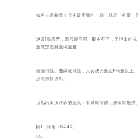
如何去定義量？其中最困難的一點，就是「有量」
通常1檔股票，因股價不同、股本不同，呈現出的成
量來定義有量與無量。
無論日線、週線或月線，只要成交量在5均量以上
沒有價格波動。
這點出量所代表的意義：有量就有價，無量就無價
圖1：綠電（8440）