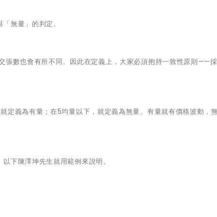
與「無量」的判定。
交張數也會有所不同。因此在定義上，大家必須抱持一致性原則——採
，就定義為有量；在5均量以下，就定義為無量。有量就有價格波動，
。以下陳澤坤先生就用範例來說明。