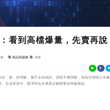
：看到高檔爆量，先賣再說
時事
商品與服務
商業
對於「量」的理解，幾乎全部錯誤。原因不難理解，因為坊間很少有
解。在這章節中，陳澤坤先生將逐步解開量的神祕面紗。