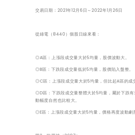
交易日期：2021年12月6日～2022年1月26日
從綠電（8440）個股日線來看：
◎A區：上漲段成交量大於5均量，股價波動大。
◎B區：下跌段成交量低於5均量，股價陷入盤整。
◎C區：上漲段成交量大於5均量，但比起A區的成
◎D區：下跌段成交量整體大於5均量，屬於下跌有
動幅度自然也比較大。
◎E區：上漲段成交量大於5均量，價格再度波動劇