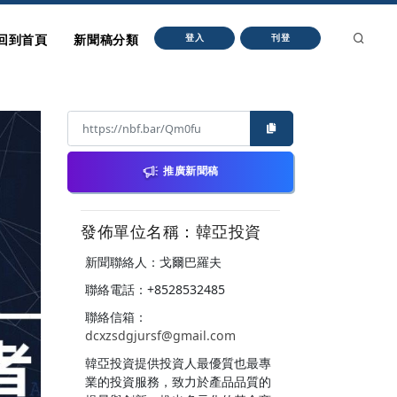
回到首頁
新聞稿分類
登入
刊登
推廣新聞稿
發佈單位名稱：韓亞投資
新聞聯絡人：戈爾巴羅夫
聯絡電話：+8528532485
聯絡信箱：
dcxzsdgjursf@gmail.com
韓亞投資提供投資人最優質也最專
業的投資服務，致力於產品品質的