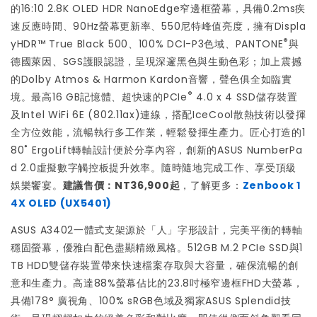
的16:10 2.8K OLED HDR NanoEdge窄邊框螢幕，具備0.2ms疾
速反應時間、90Hz螢幕更新率、550尼特峰值亮度，擁有Displa
®
yHDR™ True Black 500、100% DCI-P3色域、PANTONE
與
德國萊因、SGS護眼認證，呈現深邃黑色與生動色彩；加上震撼
的Dolby Atmos & Harmon Kardon音響，聲色俱全如臨實
®
境。最高16 GB記憶體、超快速的PCIe
4.0 x 4 SSD儲存裝置
及Intel WiFi 6E (802.11ax)連線，搭配IceCool散熱技術以發揮
全方位效能，流暢執行多工作業，輕鬆發揮生產力。匠心打造的1
80˚ ErgoLift轉軸設計便於分享內容，創新的ASUS NumberPa
d 2.0虛擬數字觸控板提升效率。隨時隨地完成工作、享受頂級
娛樂饗宴。
建議售價：NT36,900起
，了解更多：
Zenbook 1
4X OLED (UX5401)
ASUS A3402一體式支架源於「人」字形設計，完美平衡的轉軸
穩固螢幕，優雅白配色盡顯精緻風格。512GB M.2 PCIe SSD與1
TB HDD雙儲存裝置帶來快速檔案存取與大容量，確保流暢的創
意和生產力。高達88%螢幕佔比的23.8吋極窄邊框FHD大螢幕，
具備178° 廣視角、100% sRGB色域及獨家ASUS Splendid技