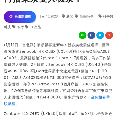
Jan 12,2023
新聞
新聞時事
科學與
推廣新聞稿
科技
科學
3C產品
(1月12日，台北訊) 華碩報喜迎新年！新春換機最佳選擇—輕薄
高效筆電Zenbook 14X OLED (UX5401)與絕美AiO新品ASUS
®
A3402，最高搭載第12代Intel
Core™ i7處理器，為多工作業
提供強大效能。2月底前，Zenbook 14X OLED (UX5401)登錄
送ASUS 100W 3孔GaN世界最小快速充電器(價值：NT$1,99
0)、ASUS A3402購機送NT$1,000電子禮券；購買ASUS/ROG
指定機種，亦享PC Game Pass 3個月序號、XBOX無線控制
器、ROG隨身酒精瓶等專屬好禮，官網登錄再抽星宇航空東京雙
人來回機票(價值：NT$44,000)。更多詳情參考：
金兔報喜華
碩獻禮
。
®
e
Zenbook 14X OLED (UX5401)採用Intel
Iris X
顯示卡與出色