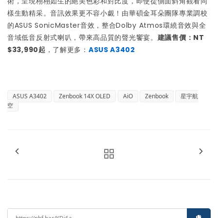
術，呈現栩栩如生的絕美色彩和對比度，即使從側面斜角觀看同
樣生動精采。音訊效果更不容小覷！由華碩金耳朵團隊專業調校
的ASUS SonicMaster音效，整合Dolby Atmos環繞音效與全
音域低音反射式喇叭，帶來高品質的聲光饗宴。
建議售價：NT
$33,990起
，了解更多：
ASUS A3402
ASUS A3402
Zenbook 14X OLED
AiO
Zenbook
星宇航
空