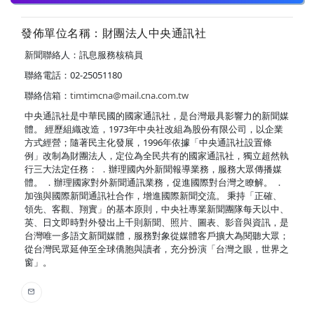
發佈單位名稱：財團法人中央通訊社
新聞聯絡人：訊息服務核稿員
聯絡電話：02-25051180
聯絡信箱：
timtimcna@mail.cna.com.tw
中央通訊社是中華民國的國家通訊社，是台灣最具影響力的新聞媒
體。 經歷組織改造，1973年中央社改組為股份有限公司，以企業
方式經營；隨著民主化發展，1996年依據「中央通訊社設置條
例」改制為財團法人，定位為全民共有的國家通訊社，獨立超然執
行三大法定任務： ．辦理國內外新聞報導業務，服務大眾傳播媒
體。 ．辦理國家對外新聞通訊業務，促進國際對台灣之瞭解。 ．
加強與國際新聞通訊社合作，增進國際新聞交流。 秉持「正確、
領先、客觀、翔實」的基本原則，中央社專業新聞團隊每天以中、
英、日文即時對外發出上千則新聞、照片、圖表、影音與資訊，是
台灣唯一多語文新聞媒體，服務對象從媒體客戶擴大為閱聽大眾；
從台灣民眾延伸至全球僑胞與讀者，充分扮演「台灣之眼，世界之
窗」。