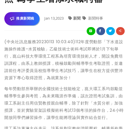
Jan 13,2023
新聞
新聞時事
推廣新聞稿
(中央社訊息服務20230113 10:03:40)112年度勞動部「下水道設
施操作維護–水質檢驗」乙級技術士術科考試即將於1月下旬舉
行，崑山科技大學環境工程系為培育環境技術人才，開設免費培
訓課程，由系上教師授課，積極鼓勵與輔導學生考取證照，並邀
請前任考評委員蒞校指導學生考試技巧，讓學生在校方提供豐沛
資源下專心取得證照，為就業加分！
每年勞動部所舉辦的全國技術士技能檢定，崑大環工系均鼓勵並
輔導學生參與考照，為未來職涯作準備，該次證照考試集訓，由
環工系副主任周信賢教授親自輔導，除了針對「水質分析」加強
授課，並於實驗室架設模擬術科考試13個考項的操作台，24小時
開放同學們練習操作，讓學生能將理論與實作結合並行。
環工系許蕙琳主任表示，該系規劃完整的證照歷程，輔導所有學