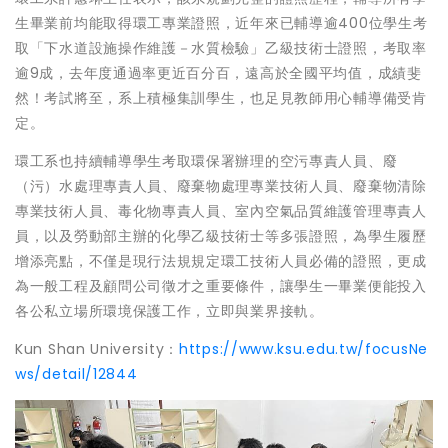
生畢業前均能取得環工專業證照，近年來已輔導逾400位學生考
取「下水道設施操作維護－水質檢驗」乙級技術士證照，考取率
逾9成，去年度通過率更近百分百，遠高於全國平均值，成績斐
然！考試將至，系上積極集訓學生，也足見教師用心輔導備受肯
定。
環工系也持續輔導學生考取環保署辦理的空污專責人員、廢
（污）水處理專責人員、廢棄物處理專業技術人員、廢棄物清除
專業技術人員、毒化物專責人員、室內空氣品質維護管理專責人
員，以及勞動部主辦的化學乙級技術士等多張證照，為學生履歷
增添亮點，不僅是現行法規規定環工技術人員必備的證照，更成
為一般工程及顧問公司徵才之重要條件，讓學生一畢業便能投入
各公私立場所環境保護工作，立即與業界接軌。
Kun Shan University：
https://www.ksu.edu.tw/focusNe
ws/detail/12844