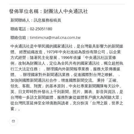
發佈單位名稱：財團法人中央通訊社
新聞聯絡人：訊息服務核稿員
聯絡電話：02-25051180
聯絡信箱：
timtimcna@mail.cna.com.tw
中央通訊社是中華民國的國家通訊社，是台灣最具影響力的新聞媒
體。 經歷組織改造，1973年中央社改組為股份有限公司，以企業
方式經營；隨著民主化發展，1996年依據「中央通訊社設置條
例」改制為財團法人，定位為全民共有的國家通訊社，獨立超然執
行三大法定任務： ．辦理國內外新聞報導業務，服務大眾傳播媒
體。 ．辦理國家對外新聞通訊業務，促進國際對台灣之瞭解。 ．
加強與國際新聞通訊社合作，增進國際新聞交流。 秉持「正確、
領先、客觀、翔實」的基本原則，中央社專業新聞團隊每天以中、
英、日文即時對外發出上千則新聞、照片、圖表、影音與資訊，是
台灣唯一多語文新聞媒體，服務對象從媒體客戶擴大為閱聽大眾；
從台灣民眾延伸至全球僑胞與讀者，充分扮演「台灣之眼，世界之
窗」。