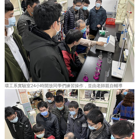
環工系實驗室24小時開放同學們練習操作，並由老師親自輔導