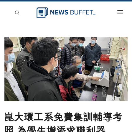
回到首頁
新聞稿分類
登入
刊登
崑大環工系免費集訓輔導考
照 為學生增添求職利器