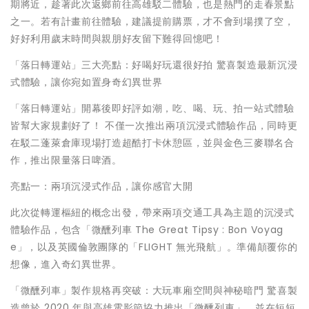
期將近，趁著此次返鄉前往高雄駁二體驗，也是熱門的走春景點
之一。若有計畫前往體驗，建議提前購票，才不會到場撲了空，
好好利用歲末時間與親朋好友留下難得回憶吧！
「落日轉運站」三大亮點：好喝好玩還很好拍 驚喜製造最新沉浸
式體驗，讓你宛如置身奇幻異世界
「落日轉運站」開幕後即好評如潮，吃、喝、玩、拍一站式體驗
皆幫大家規劃好了！ 不僅一次推出兩項沉浸式體驗作品，同時更
在駁二蓬萊倉庫現場打造超酷打卡休憩區，並與金色三麥聯名合
作，推出限量落日啤酒。
亮點一：兩項沉浸式作品，讓你感官大開
此次從轉運樞紐的概念出發，帶來兩項交通工具為主題的沉浸式
體驗作品，包含「微醺列車 The Great Tipsy : Bon Voyag
e」，以及英國倫敦團隊的「FLIGHT 無光飛航」。準備顛覆你的
想像，進入奇幻異世界。
「微醺列車」製作規格再突破：大玩車廂空間與神秘暗門 驚喜製
造曾於 2020 年與高雄電影節協力推出「微醺列車」，並在短短