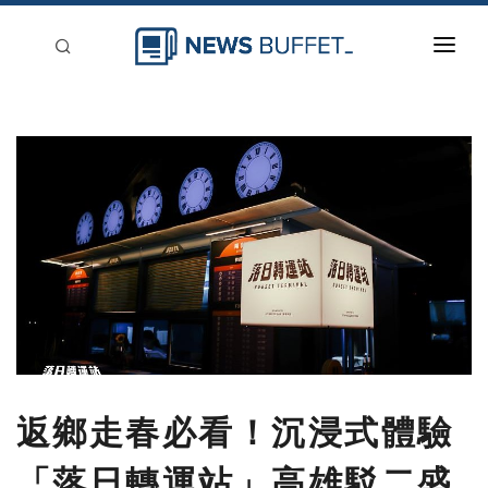
回到首頁
新聞稿分類
登入
刊登
返鄉走春必看！沉浸式體驗
「落日轉運站」高雄駁二盛