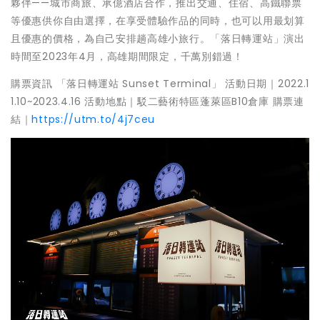
夥伴——城市商旅、承億酒店合作，推出交通、住宿、高鐵聯票
等優惠供你自由選擇，在享受體驗作品的同時，也可以用最划算
且優惠的價格，為自己安排趟高雄小旅行。「落日轉運站」演出
時間至2023年4月，高雄期間限定，千萬別錯過！
購票資訊 「落日轉運站 Sunset Terminal」 活動日期｜2022.1
1.10~2023.4.16 活動地點｜駁二藝術特區蓬萊區B10倉庫 購票連
結｜
https://utm.to/4j7ceu