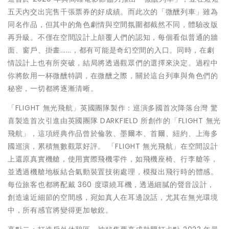
五天內交出完售千張票券的好成績。而此次的「微醺列車」雖為
同名作品，但其中的角色劇情與空間氛圍都截然不同，體驗改版
再升級。不僅在空間設計上顛覆人們的認知，每個看似普通的牆
面、窗戶、掛畫......，都有可能是奇幻空間的入口。同時，在劇
情設計上也有所突破，結局將透過觀眾們的選擇來決定。過程中
你將飲用一杯微醺特調，在微醺之際，關於這台列車與角色們的
秘密，一切都將逐漸清晰。
「FLIGHT 無光飛航」英國團隊製作：巡演多國首次降落台灣 驚
喜製造首次引進由英國團隊 DARKFIELD 所創作的「FLIGHT 無光
飛航」，這項經典作品曾於倫敦、墨爾本、首爾、紐約、上海多
國巡演，累積無數觀眾好評。 「FLIGHT 無光飛航」在空間設計
上還原真實機艙，使用實際飛機零件，如飛機座椅、行李艙等，
並透過機艙地板結合氣動裝置技術處理，模擬出飛行時的體感。
每位旅客也都將配戴 360 度環繞耳機，透過細膩的聲音設計，
創造遠近細節的空間感，宛如真人在耳邊說話，尤其在無光環境
中，所有感官將變得更加敏銳。