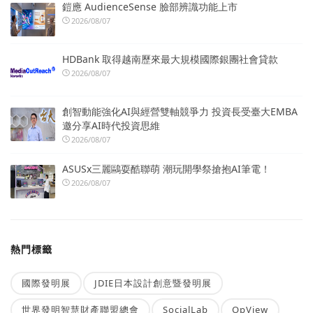
鎧應 AudienceSense 臉部辨識功能上市
2026/08/07
HDBank 取得越南歷來最大規模國際銀團社會貸款
2026/08/07
創智動能強化AI與經營雙軸競爭力 投資長受臺大EMBA
邀分享AI時代投資思維
2026/08/07
ASUSx三麗鷗耍酷聯萌 潮玩開學祭搶抱AI筆電！
2026/08/07
熱門標籤
國際發明展
JDIE日本設計創意暨發明展
世界發明智慧財產聯盟總會
SocialLab
OpView