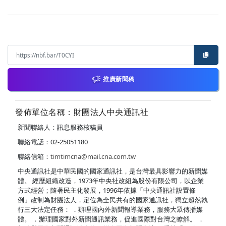
推廣新聞稿
發佈單位名稱：財團法人中央通訊社
新聞聯絡人：訊息服務核稿員
聯絡電話：02-25051180
聯絡信箱：
timtimcna@mail.cna.com.tw
中央通訊社是中華民國的國家通訊社，是台灣最具影響力的新聞媒
體。 經歷組織改造，1973年中央社改組為股份有限公司，以企業
方式經營；隨著民主化發展，1996年依據「中央通訊社設置條
例」改制為財團法人，定位為全民共有的國家通訊社，獨立超然執
行三大法定任務： ．辦理國內外新聞報導業務，服務大眾傳播媒
體。 ．辦理國家對外新聞通訊業務，促進國際對台灣之瞭解。 ．