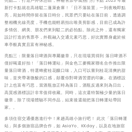
亮點二：打造戶外休憩區，神秘售票亭成熱門打卡點 2023 年最
新打卡點就在高雄駁二蓬萊倉庫！「日不落裝置」一到夜晚即點
亮，宛如時間停留在落日時分，民眾們只要站在落日前，透過調
整相機光線亮度，手機也能輕易拍出唯美剪影感，目前已成為許
多情侶、網美、朋友們來到駁二的必拍點。除此之外，還有獨家
設計打造的售票亭，外觀融入交通元素巧思，好比實際身處於候
車亭般真實且富有神秘感。
亮點三：限量落日啤酒與專屬徽章，只在現場買得到 落日啤酒不
僅好喝還好拍！「落日轉運站」與金色三麥獨家聯名合作推出限
量落日啤酒，特選蜂蜜桂花釀口味，入口可以嘗到桂花清爽的甜
味，並夾帶著微酸的口感，顛覆你對啤酒苦澀的印象。在酒標設
計上也富有巧思，當酒瓶放正時為落日，酒瓶反過來則為日出，
高質感酒標設計非常值得收藏。同時，這次還特製極少量的落日
徽章，除了現場體驗不同作品，結束後還能把落日轉運站帶回
家。。
多項住宿交通優惠進行中！來趟高雄小旅行吧！ 此次「落日轉運
站」與多個旅宿品牌合作，如 AsiaYo、KKday，以及在地旅宿