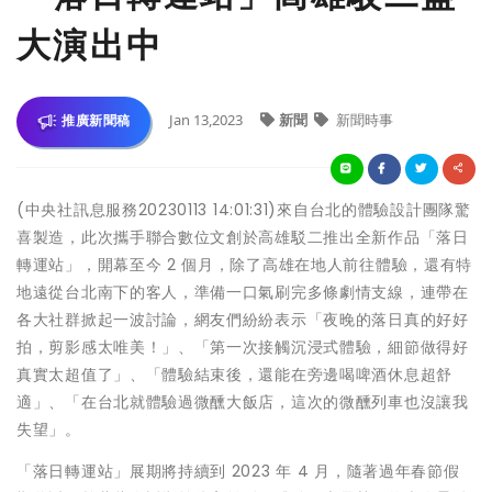
大演出中
Jan 13,2023
新聞
新聞時事
推廣新聞稿
(中央社訊息服務20230113 14:01:31)來自台北的體驗設計團隊驚
喜製造，此次攜手聯合數位文創於高雄駁二推出全新作品「落日
轉運站」，開幕至今 2 個月，除了高雄在地人前往體驗，還有特
地遠從台北南下的客人，準備一口氣刷完多條劇情支線，連帶在
各大社群掀起一波討論，網友們紛紛表示「夜晚的落日真的好好
拍，剪影感太唯美！」、「第一次接觸沉浸式體驗，細節做得好
真實太超值了」、「體驗結束後，還能在旁邊喝啤酒休息超舒
適」、「在台北就體驗過微醺大飯店，這次的微醺列車也沒讓我
失望」。
「落日轉運站」展期將持續到 2023 年 4 月，隨著過年春節假