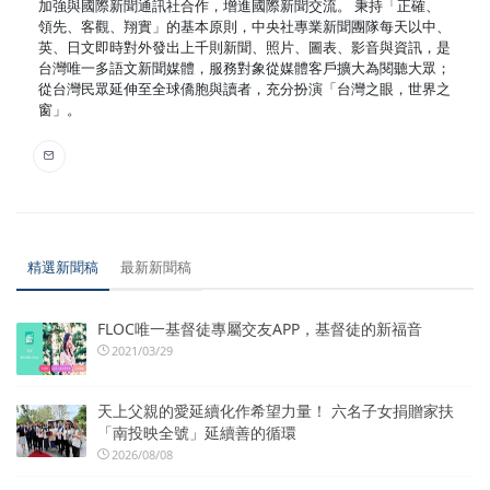
加強與國際新聞通訊社合作，增進國際新聞交流。 秉持「正確、
領先、客觀、翔實」的基本原則，中央社專業新聞團隊每天以中、
英、日文即時對外發出上千則新聞、照片、圖表、影音與資訊，是
台灣唯一多語文新聞媒體，服務對象從媒體客戶擴大為閱聽大眾；
從台灣民眾延伸至全球僑胞與讀者，充分扮演「台灣之眼，世界之
窗」。
精選新聞稿
最新新聞稿
FLOC唯一基督徒專屬交友APP，基督徒的新福音
2021/03/29
天上父親的愛延續化作希望力量！ 六名子女捐贈家扶
「南投映全號」延續善的循環
2026/08/08