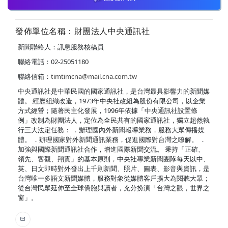
發佈單位名稱：財團法人中央通訊社
新聞聯絡人：訊息服務核稿員
聯絡電話：02-25051180
聯絡信箱：
timtimcna@mail.cna.com.tw
中央通訊社是中華民國的國家通訊社，是台灣最具影響力的新聞媒
體。 經歷組織改造，1973年中央社改組為股份有限公司，以企業
方式經營；隨著民主化發展，1996年依據「中央通訊社設置條
例」改制為財團法人，定位為全民共有的國家通訊社，獨立超然執
行三大法定任務： ．辦理國內外新聞報導業務，服務大眾傳播媒
體。 ．辦理國家對外新聞通訊業務，促進國際對台灣之瞭解。 ．
加強與國際新聞通訊社合作，增進國際新聞交流。 秉持「正確、
領先、客觀、翔實」的基本原則，中央社專業新聞團隊每天以中、
英、日文即時對外發出上千則新聞、照片、圖表、影音與資訊，是
台灣唯一多語文新聞媒體，服務對象從媒體客戶擴大為閱聽大眾；
從台灣民眾延伸至全球僑胞與讀者，充分扮演「台灣之眼，世界之
窗」。