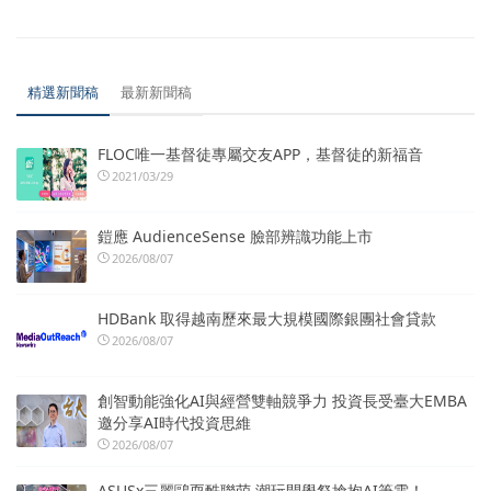
精選新聞稿
最新新聞稿
FLOC唯一基督徒專屬交友APP，基督徒的新福音
2021/03/29
鎧應 AudienceSense 臉部辨識功能上市
2026/08/07
HDBank 取得越南歷來最大規模國際銀團社會貸款
2026/08/07
創智動能強化AI與經營雙軸競爭力 投資長受臺大EMBA
邀分享AI時代投資思維
2026/08/07
ASUSx三麗鷗耍酷聯萌 潮玩開學祭搶抱AI筆電！