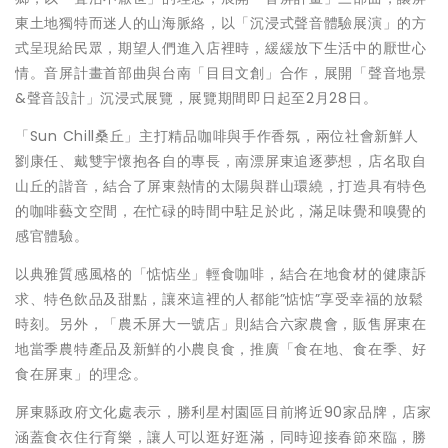
東土地獨特而迷人的山海脈絡，以「沉浸式聲音體驗展演」的方
式呈現給民眾，期望人們進入店裡時，緩緩放下生活中的厭世心
情。音屏計畫首部曲與台南「目目文創」合作，展開「聲音地景
&聲音設計」沉浸式展覽，展覽期間即日起至2月28日。
「Sun Chill桑丘」主打精品咖啡與手作香氛，兩位社會新鮮人
劉康任、戴雙宇懷抱各自的專長，南漂屏東追逐夢想，店名取自
山丘的諧音，結合了屏東熱情的太陽與群山環繞，打造具有特色
的咖啡藝文空間，在忙碌的時間中駐足於此，滿足味覺和嗅覺的
感官體驗。
以典雅質感風格的「惦惦坐」輕食咖啡，結合在地食材的健康訴
求、特色飲品及甜點，讓來這裡的人都能”惦惦”享受幸福的放鬆
時刻。另外，「農禾屏大一號店」則結合六家農會，販售屏東在
地當季農特產品及新鮮的小農良食，推廣「食在地、食在季、好
食在屏東」的理念。
屏東縣政府文化處表示，勝利星村園區目前將近90家品牌，店家
涵蓋食衣住行育樂，讓人可以逛好逛滿，同時迎接春節來臨，勝