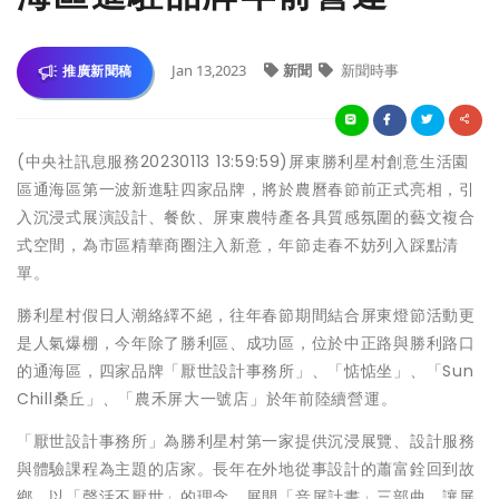
Jan 13,2023
新聞
新聞時事
推廣新聞稿
(中央社訊息服務20230113 13:59:59)屏東勝利星村創意生活園
區通海區第一波新進駐四家品牌，將於農曆春節前正式亮相，引
入沉浸式展演設計、餐飲、屏東農特產各具質感氛圍的藝文複合
式空間，為市區精華商圈注入新意，年節走春不妨列入踩點清
單。
勝利星村假日人潮絡繹不絕，往年春節期間結合屏東燈節活動更
是人氣爆棚，今年除了勝利區、成功區，位於中正路與勝利路口
的通海區，四家品牌「厭世設計事務所」、「惦惦坐」、「Sun
Chill桑丘」、「農禾屏大一號店」於年前陸續營運。
「厭世設計事務所」為勝利星村第一家提供沉浸展覽、設計服務
與體驗課程為主題的店家。長年在外地從事設計的蕭富銓回到故
鄉，以「聲活不厭世」的理念，展開「音屏計畫」三部曲，讓屏