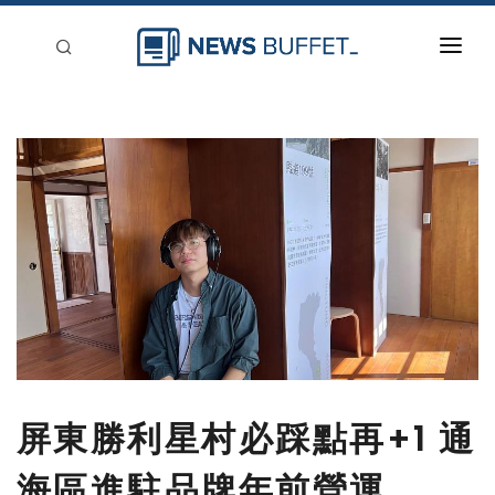
回到首頁
新聞稿分類
登入
刊登
屏東勝利星村必踩點再+1 通
海區進駐品牌年前營運