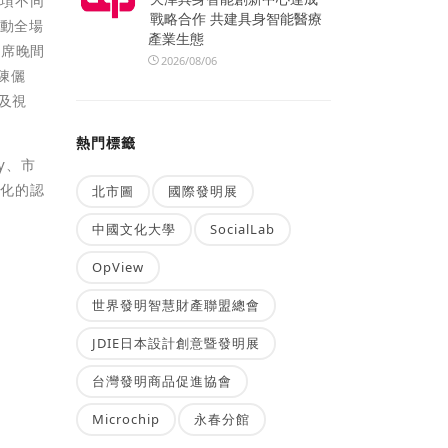
十項不同
戰略合作 共建具身智能醫療
引動全場
產業生態
邀出席晚間
2026/08/06
師陳儷
識及視
熱門標籤
y、市
文化的認
北市圖
國際發明展
中國文化大學
SocialLab
OpView
世界發明智慧財產聯盟總會
JDIE日本設計創意暨發明展
台灣發明商品促進協會
Microchip
永春分館