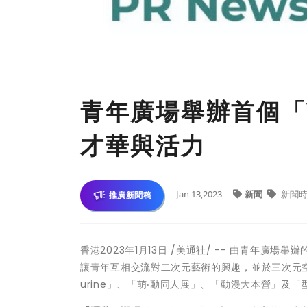
青年廣場舉辦首個「
才華與活力
Jan 13,2023
新聞
新聞時
推廣新聞稿
香港
2023年1月13日
/美通社/ -- 由青年廣場舉
讓青年互相交流對二次元藝術的興趣，並於三次元空
urine」、「萌‧動同人展」、「動漫大本營」及