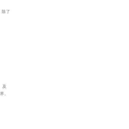
。除了
》及
世界。