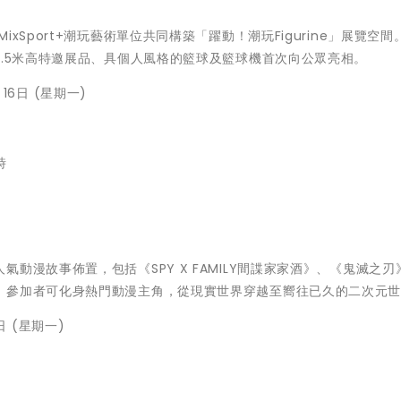
Sport+潮玩藝術單位共同構築「躍動！潮玩Figurine」展覽空間
1.5米高特邀展品、具個人風格的籃球及籃球機首次向公眾亮相。
月16日 (星期一)
時
動漫故事佈置，包括《SPY X FAMILY間諜家家酒》、《鬼滅之刃
。參加者可化身熱門動漫主角，從現實世界穿越至嚮往已久的二次元
日 (星期一)