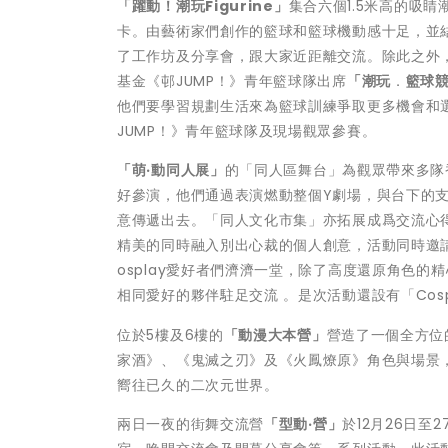
「躍動！潮玩
Figurine
」
集合六個1.5米高的吸
卡。由藝術家們創作的籃球和籃球機動感十足，並
了工作坊及分享會，跟大家近距離交流。除此之外
基金《邨JUMP！》青年籃球隊出席
「潮玩
．
籃球
他們要學習規劃生活來為籃球訓練爭取更多機會和
JUMP！》青年籃球隊及現場觀眾參賽。
「萌
‧
動同人展」
的「同人區舞台」為觀眾帶來多隊香
好參演，他們通過表演燃動整個Y劇場，與台下的
意傳遞出去。「同人文化市集」亦拓展成爲交流心得
精美的同時融入別出心裁的個人創意，活動同時邀
osplay愛好者們濟濟一堂，除了高度還原角色
相同愛好的夥伴駐足交流 。是次活動還設有「Co
位於5樓及6樓的
「動漫大本營」
營造了一個全方位的
家酒》、《鬼滅之刃》及《火鳳燎原》角色與場景
嚮往已久的二次元世界。
兩日一夜的街舞交流營
「型動‧營」
於12月26日