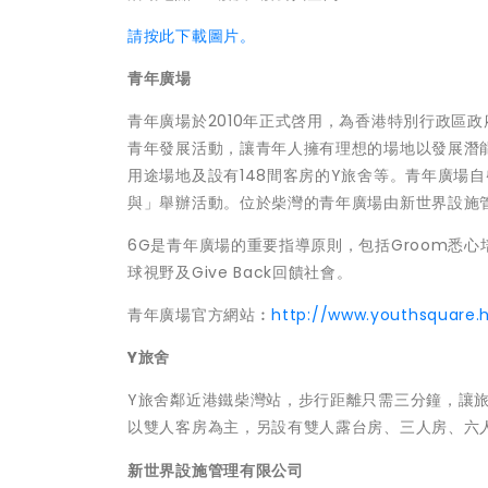
請按此下載圖片。
青年廣場
青年廣場於2010年正式啓用，為香港特別行政區
青年發展活動，讓青年人擁有理想的場地以發展潛能
用途場地及設有148間客房的Y旅舍等。青年廣場
與」舉辦活動。位於柴灣的青年廣場由新世界設施
6G是青年廣場的重要指導原則，包括Groom悉心培訓、
球視野及Give Back回饋社會。
青年廣場官方網站︰
http://www.youthsquare.
Y
旅舍
Y旅舍鄰近港鐵柴灣站，步行距離只需三分鐘，讓旅
以雙人客房為主，另設有雙人露台房、三人房、六
新世界設施管理有限公司