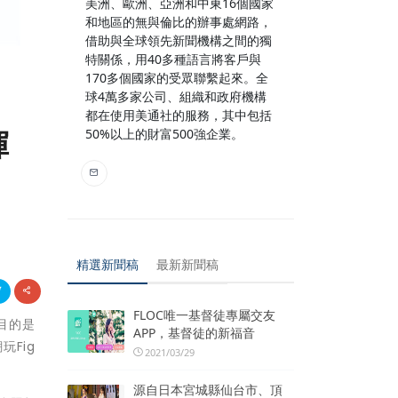
美洲、歐洲、亞洲和中東16個國家
和地區的無與倫比的辦事處網路，
借助與全球領先新聞機構之間的獨
特關係，用40多種語言將客戶與
170多個國家的受眾聯繫起來。全
球4萬多家公司、組織和政府機構
都在使用美通社的服務，其中包括
揮
50%以上的財富500強企業。
精選新聞稿
最新新聞稿
FLOC唯一基督徒專屬交友
，目的是
APP，基督徒的新福音
Fig
2021/03/29
源自日本宮城縣仙台市、頂