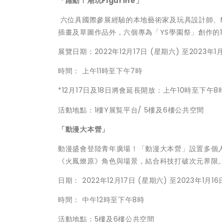
「躍動！潮玩
Figurine
」
六位具國際參展經驗的本地藝術家及玩具設計師、Mix
插畫及草圖作品外，六個專為「YS學園祭」創作的
展覽日期：2022年12月17日 (星期六) 至2023年1
時間： 上午11時至下午7時
*12月17日及18日將會延長開放：上午10時至下午8
活動地點：1樓Y展覧平台/ 5樓及6樓公共空間
「動漫大本營」
動漫盛會登陸青年廣場！「動漫大本營」設置多個人氣
《火鳳燎原》角色與場景，結合科技打破次元界限
日期： 2022年12月17日 (星期六) 至2023年1月16
時間： 中午12時至下午8時
活動地點：5樓及6樓公共空間