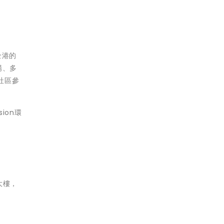
全港的
場、多
社區參
ion環
大樓，