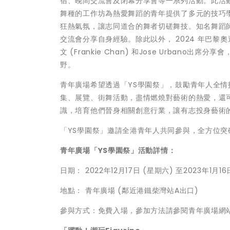
宿、晚間交流會及閉幕分享會等一系列活動。此活
舞種的工作坊為熱愛舞蹈的青年提供了多元的技巧學習機會。單人
狂熱氣氛，讓志同道合的舞者切磋舞技。知名舞蹈師
交流會分享自身經驗。除此以外， 2024 年巴黎奧運
文 (
Frankie Chan
) 和Jose Urbano出
野。
青年廣場希望透過「YS學園祭」，鼓勵青年人全情
集、展覽、街舞活動，盡情燃燒對藝術的熱愛，還
識，培育他們晉身相關創意行業，讓有志投身藝術
「YS學園祭」邀請全港青年人共同參與，全方位
青年廣場「
YS
學園祭」活動詳情：
日期： 2022年12月17日 (星期六) 至2023年1月16
地點： 青年廣場 (鄰近港鐵柴灣站A出口)
參與方式：免費入場，參加方法請參閱青年廣場網