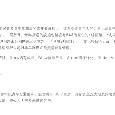
政府民政及青年事務局的青年發展項目。致力凝聚青年人的力量，結集
，一展所長。青年廣場的設施包括設有643個座位的Y綜藝館、Y劇
自啓用以來分別圍繞三大主題 - 「音樂與舞蹈」、「文化與藝術」及「
管理有限公司以非牟利模式負責營運及管理。
Grow培育成長、Glow發揮所長、Green環保綠化、Global Vis
hk
客得以盡享交通便利。旅舍共有148間客房，分佈於主座大樓及旅舍
人房、複式六人房及無障礙客房。