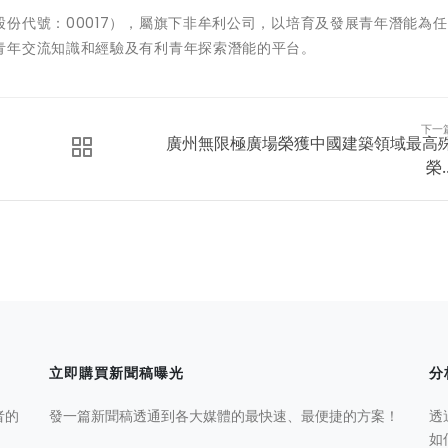
份代號：00017），屬旗下非牟利公司，以培育及發展青年潛能為
青年交流知識和經驗及有利青年探索潛能的平台。
下一
廣州無限極廣場榮獲中國建築領域最高
榮..
立即購買新聞稿曝光
分
者的
發一篇新聞稿透通到各大媒體的最快速、最便捷的方案！
透
如