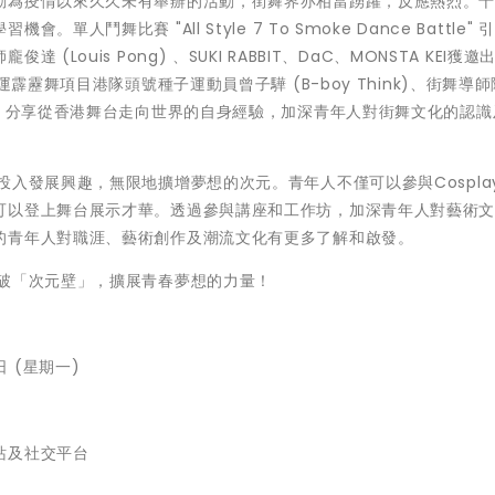
動為疫情以來久久未有舉辦的活動，街舞界亦相當踴躍，反應熱烈。
鬥舞比賽 "All Style 7 To Smoke Dance Battle" 
龐俊達 (
Louis Pong
) 、SUKI RABBIT、DaC、MONSTA KEI獲
霹靂舞項目港隊頭號種子運動員曾子驊 (B-boy Think)、街舞導
席分享會，分享從香港舞台走向世界的自身經驗，加深青年人對街舞文化的認
投入發展興趣，無限地擴增夢想的次元。青年人不僅可以參與Cospla
可以登上舞台展示才華。透過參與講座和工作坊，加深青年人對藝術
的青年人對職涯、藝術創作及潮流文化有更多了解和啟發。
突破「次元壁」，擴展青春夢想的力量！
日 (星期一)
站及社交平台