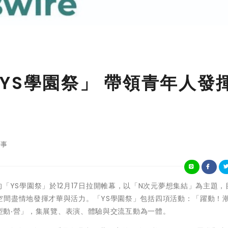
YS學園祭」 帶領青年人發
事
辦的「YS學園祭」於12月17日拉開帷幕，以「N次元夢想集結」為主題
間盡情地發揮才華與活力。「YS學園祭」包括四項活動：「躍動！潮玩
「型動‧營」，集展覽、表演、體驗與交流互動為一體。