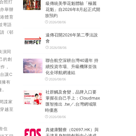
合照打
級傳統美學花魁體驗「極麗
花魁」自2026年8月起正式開
們亦舉辦
放預約
香港體育
2026/08/06
並寄語
邀請《邨
遠傳召開2026年第二季法說
會
2026/08/06
表演同
己的創
聯合航空深耕台灣40週年 持
續投資市場、升級機隊並強
製作，
化全球航網連結
台讓C
2026/08/06
讓擁有
趣。
社群觸及會變，品牌入口要
掌握在自己手上：Cloudmax
Y間諜家
匯智推出 .tw／.台灣網域限
界穿越至
時優惠
2026/08/06
舍住
真健康醫療（02697.HK）與
天津具身智能創新中心達成