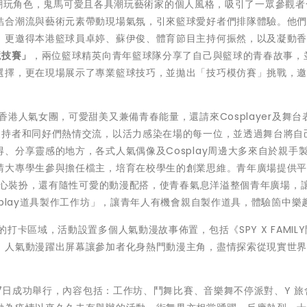
睛潮玩角色，鬼馬可愛且各具潮玩藝術家的個人風格，吸引了一眾參觀者
結合潮流與藝術元素帶動現場氣氛，引來籃球愛好者們排隊體驗。他
，更邀得本港籃球員卓婷、蘇伊俊、體育節目主持何振然，以及凝動
競技賽」
，兩位籃球精英向青年籃球隊分享了自己與籃球的青春故事，
選擇，更在現場展示了專業籃球技巧，並拋出「技巧模仿賽」挑戰，
港人氣女團，可愛甜美又兼備青春能量，還請來Cosplayer及舞台
支持者和同好們熱情交流，以活力感染在場的每一位，並透過舞台將自
、分享靈感的地方，各式人氣偶像及Cosplay周邊大多來自於親手
請大專學生參與擔任檔主，培育在校學生的創業思維。青年廣場提供平
的精心裝扮，還有隨性可愛的動漫配搭，使青春氣息洋溢整個青年廣場，
splay道具製作工作坊」，讓青年人有機會親自製作道具，體驗箇中樂
打卡區域，活動設置多個人氣動漫故事佈置，包括《SPY X FAMIL
，人氣動漫躍出屏幕讓參加者化身熱門動漫主角，盡情探索從現實世
至27日成功舉行，內容包括：工作坊、鬥舞比賽、音樂舞不停派對、Y 旅