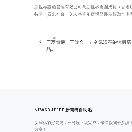
新世界設施管理有限公司為新世界集團成員（香港股
持青年貢獻社會，矢志將青年廣場發展為鼓勵全港
上一篇
三菱電機「三效合一」空氣清淨除濕機新
品...
NEWSBUFFET 新聞稿自助吧
新聞稿的好去處，三分鐘上稿完成，最快接觸最多讀
方案！