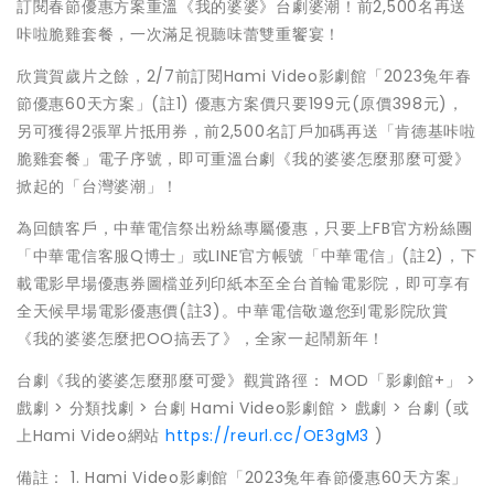
訂閱春節優惠方案重溫《我的婆婆》台劇婆潮！前2,500名再送
咔啦脆雞套餐，一次滿足視聽味蕾雙重饗宴！
欣賞賀歲片之餘，2/7前訂閱Hami Video影劇館「2023兔年春
節優惠60天方案」(註1) 優惠方案價只要199元(原價398元)，
另可獲得2張單片抵用券，前2,500名訂戶加碼再送「肯德基咔啦
脆雞套餐」電子序號，即可重溫台劇《我的婆婆怎麼那麼可愛》
掀起的「台灣婆潮」！
為回饋客戶，中華電信祭出粉絲專屬優惠，只要上FB官方粉絲團
「中華電信客服Q博士」或LINE官方帳號「中華電信」(註2)，下
載電影早場優惠券圖檔並列印紙本至全台首輪電影院，即可享有
全天候早場電影優惠價(註3)。中華電信敬邀您到電影院欣賞
《我的婆婆怎麼把OO搞丟了》，全家一起鬧新年！
台劇《我的婆婆怎麼那麼可愛》觀賞路徑： MOD「影劇館+」 >
戲劇 > 分類找劇 > 台劇 Hami Video影劇館 > 戲劇 > 台劇 (或
上Hami Video網站
https://reurl.cc/OE3gM3
)
備註： 1. Hami Video影劇館「2023兔年春節優惠60天方案」