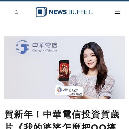
回到首頁
新聞稿分類
登入
刊登
賀新年！中華電信投資賀歲
片《我的婆婆怎麼把OO搞