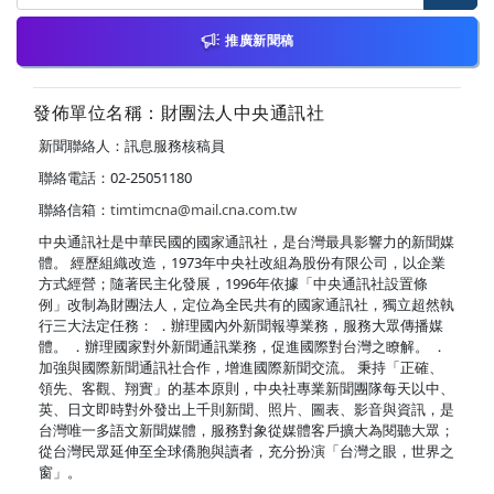
推廣新聞稿
發佈單位名稱：財團法人中央通訊社
新聞聯絡人：訊息服務核稿員
聯絡電話：02-25051180
聯絡信箱：
timtimcna@mail.cna.com.tw
中央通訊社是中華民國的國家通訊社，是台灣最具影響力的新聞媒
體。 經歷組織改造，1973年中央社改組為股份有限公司，以企業
方式經營；隨著民主化發展，1996年依據「中央通訊社設置條
例」改制為財團法人，定位為全民共有的國家通訊社，獨立超然執
行三大法定任務： ．辦理國內外新聞報導業務，服務大眾傳播媒
體。 ．辦理國家對外新聞通訊業務，促進國際對台灣之瞭解。 ．
加強與國際新聞通訊社合作，增進國際新聞交流。 秉持「正確、
領先、客觀、翔實」的基本原則，中央社專業新聞團隊每天以中、
英、日文即時對外發出上千則新聞、照片、圖表、影音與資訊，是
台灣唯一多語文新聞媒體，服務對象從媒體客戶擴大為閱聽大眾；
從台灣民眾延伸至全球僑胞與讀者，充分扮演「台灣之眼，世界之
窗」。