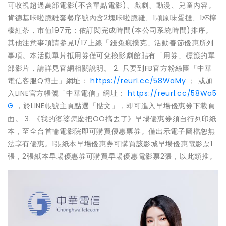
可收視超過萬部電影(不含單點電影)、戲劇、動漫、兒童內容。
肯德基咔啦脆雞套餐序號內含2塊咔啦脆雞、1顆原味蛋撻、1杯檸
檬紅茶，市值197元；依訂閱完成時間(本公司系統時間)排序。
其他注意事項請參見1/17上線「錢兔瘋撲克」活動春節優惠所列
事項。本活動單片抵用券僅可兌換影劇館貼有「用券」標籤的單
部影片，請詳見官網相關說明。 2. 只要到FB官方粉絲團「中華
電信客服Q博士」網址：
https://reurl.cc/58WaMy
； 或加
入LINE官方帳號「中華電信」網址：
https://reurl.cc/58Wa5
G
，於LINE帳號主頁點選「貼文」，即可進入早場優惠券下載頁
面。 3. 《我的婆婆怎麼把OO搞丟了》早場優惠券須自行列印紙
本，至全台首輪電影院即可購買優惠票券。僅出示電子圖檔恕無
法享有優惠。1張紙本早場優惠券可購買該影城早場優惠電影票1
張，2張紙本早場優惠券可購買早場優惠電影票2張，以此類推。