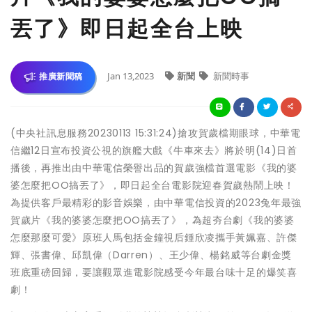
丟了》即日起全台上映
Jan 13,2023
新聞
新聞時事
推廣新聞稿
(中央社訊息服務20230113 15:31:24)搶攻賀歲檔期眼球，中華電
信繼12日宣布投資公視的旗艦大戲《牛車來去》將於明(14)日首
播後，再推出由中華電信榮譽出品的賀歲強檔首選電影《我的婆
婆怎麼把OO搞丟了》，即日起全台電影院迎春賀歲熱鬧上映！
為提供客戶最精彩的影音娛樂，由中華電信投資的2023兔年最強
賀歲片《我的婆婆怎麼把OO搞丟了》，為超夯台劇《我的婆婆
怎麼那麼可愛》原班人馬包括金鐘視后鍾欣凌攜手黃姵嘉、許傑
輝、張書偉、邱凱偉（Darren）、王少偉、楊銘威等台劇金獎
班底重磅回歸，要讓觀眾進電影院感受今年最台味十足的爆笑喜
劇！