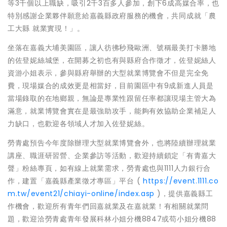
等3千個以上職缺，吸引2千3百多人參加，創下6成高媒合率，也
特別感謝企業夥伴願意給嘉義縣政府服務的機會，共同成就「農
工大縣 就業實現！」。
坐落在嘉義大埔美園區，讓人彷彿秒飛歐洲、號稱最美打卡勝地
的佐登妮絲城堡，在開募之初也有與縣府合作徵才，佐登妮絲人
資游小姐表示，參與縣府舉辦的大型就業博覽會不但是完全免
費，現場媒合的成效更是相當好，目前園區中有9成新進人員是
當場錄取的在地鄉親，無論是專業性跟留任率都讓現場主管大為
滿意，就業博覽會實在是最強助攻手，能夠有效協助企業補足人
力缺口，也歡迎各領域人才加入佐登妮絲。
勞青處預告今年度除辦理大型就業博覽會外，也將陸續辦理就業
講座、職涯研習營、企業參訪等活動，歡迎持續鎖定「有青嘉大
聲」粉絲專頁，如有線上就業需求，勞青處也與1111人力銀行合
作，建置「嘉義縣產業徵才專區」平台 (
https://event.1111.co
m.tw/event21/chiayi-online/index.asp
)，提供嘉義縣工
作機會，歡迎所有青年們回嘉就業及在嘉就業！有相關就業問
題，歡迎洽勞青處青年發展科林小姐分機8847或苟小姐分機88