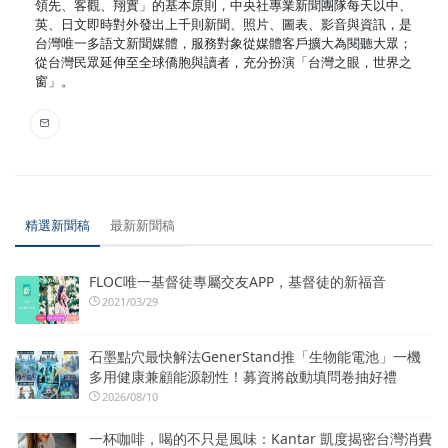
領先、客觀、翔實」的基本原則，中央社專業新聞團隊每天以中、
英、日文即時對外發出上千則新聞、照片、圖表、影音與資訊，是
台灣唯一多語文新聞媒體，服務對象從媒體客戶擴大為閱聽大眾；
從台灣民眾延伸至全球僑胞與讀者，充分扮演「台灣之眼，世界之
窗」。
精選新聞稿
最新新聞稿
FLOC唯一基督徒專屬交友APP，基督徒的新福音
2021/03/29
石墨點穴最快解法GenerStand推「生物能電池」一機
多用健康兼顧能源韌性！募資將啟動填問卷抽好禮
2026/08/10
一杯咖啡，喝的不只是風味：Kantar 凱度揭密台灣消費