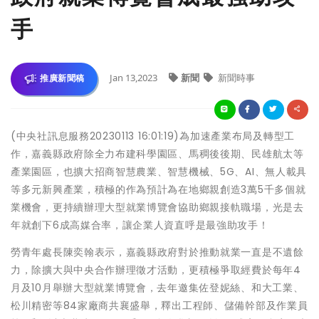
手
Jan 13,2023
新聞
新聞時事
推廣新聞稿
(中央社訊息服務20230113 16:01:19)為加速產業布局及轉型工
作，嘉義縣政府除全力布建科學園區、馬稠後後期、民雄航太等
產業園區，也擴大招商智慧農業、智慧機械、5G、AI、無人載具
等多元新興產業，積極的作為預計為在地鄉親創造3萬5千多個就
業機會，更持續辦理大型就業博覽會協助鄉親接軌職場，光是去
年就創下6成高媒合率，讓企業人資直呼是最強助攻手！
勞青年處長陳奕翰表示，嘉義縣政府對於推動就業一直是不遺餘
力，除擴大與中央合作辦理徵才活動，更積極爭取經費於每年4
月及10月舉辦大型就業博覽會，去年邀集佐登妮絲、和大工業、
松川精密等84家廠商共襄盛舉，釋出工程師、儲備幹部及作業員