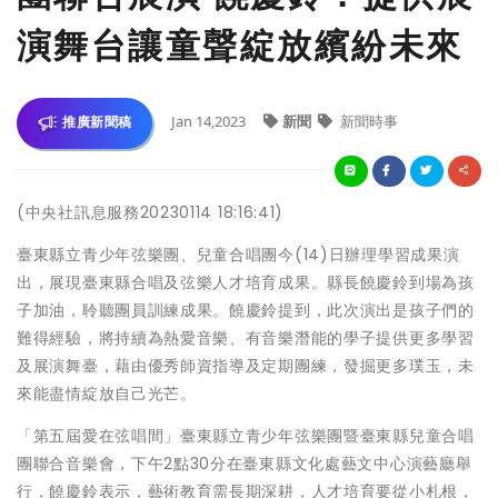
演舞台讓童聲綻放繽紛未來
Jan 14,2023
新聞
新聞時事
推廣新聞稿
(中央社訊息服務20230114 18:16:41)
臺東縣立青少年弦樂團、兒童合唱團今(14)日辦理學習成果演
出，展現臺東縣合唱及弦樂人才培育成果。縣長饒慶鈴到場為孩
子加油，聆聽團員訓練成果。饒慶鈴提到，此次演出是孩子們的
難得經驗，將持續為熱愛音樂、有音樂潛能的學子提供更多學習
及展演舞臺，藉由優秀師資指導及定期團練，發掘更多璞玉，未
來能盡情綻放自己光芒。
「第五屆愛在弦唱間」臺東縣立青少年弦樂團暨臺東縣兒童合唱
團聯合音樂會，下午2點30分在臺東縣文化處藝文中心演藝廳舉
行，饒慶鈴表示，藝術教育需長期深耕，人才培育要從小札根，