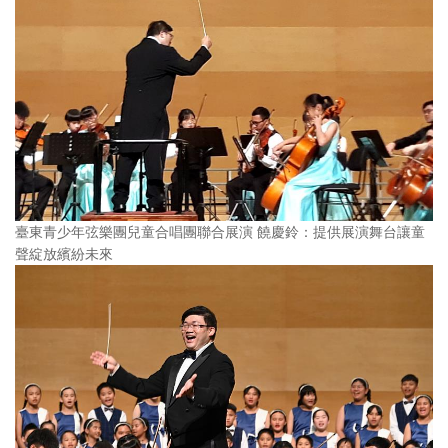
臺東青少年弦樂團兒童合唱團聯合展演 饒慶鈴：提供展演舞台讓童
聲綻放繽紛未來