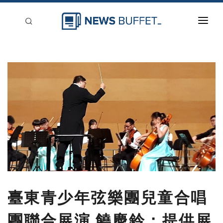
回到首頁
新聞稿分類
登入
刊登
臺東青少年弦樂團兒童合唱
團聯合展演 饒慶鈴：提供展