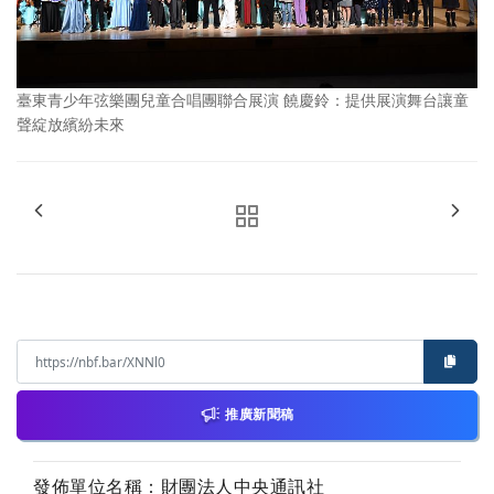
臺東青少年弦樂團兒童合唱團聯合展演 饒慶鈴：提供展演舞台讓童
聲綻放繽紛未來
推廣新聞稿
發佈單位名稱：財團法人中央通訊社