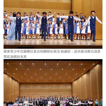
臺東青少年弦樂團兒童合唱團聯合展演 饒慶鈴：提供展演舞台讓童
聲綻放繽紛未來