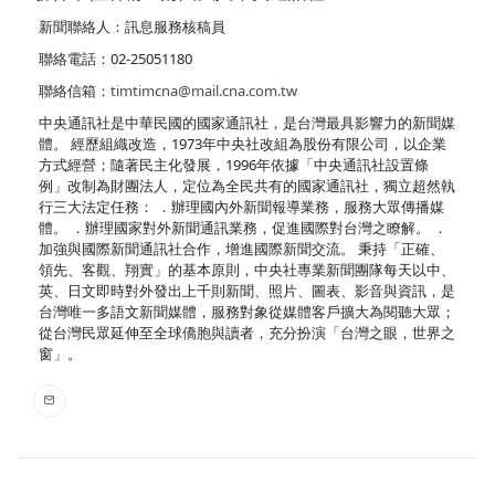
新聞聯絡人：訊息服務核稿員
聯絡電話：02-25051180
聯絡信箱：
timtimcna@mail.cna.com.tw
中央通訊社是中華民國的國家通訊社，是台灣最具影響力的新聞媒
體。 經歷組織改造，1973年中央社改組為股份有限公司，以企業
方式經營；隨著民主化發展，1996年依據「中央通訊社設置條
例」改制為財團法人，定位為全民共有的國家通訊社，獨立超然執
行三大法定任務： ．辦理國內外新聞報導業務，服務大眾傳播媒
體。 ．辦理國家對外新聞通訊業務，促進國際對台灣之瞭解。 ．
加強與國際新聞通訊社合作，增進國際新聞交流。 秉持「正確、
領先、客觀、翔實」的基本原則，中央社專業新聞團隊每天以中、
英、日文即時對外發出上千則新聞、照片、圖表、影音與資訊，是
台灣唯一多語文新聞媒體，服務對象從媒體客戶擴大為閱聽大眾；
從台灣民眾延伸至全球僑胞與讀者，充分扮演「台灣之眼，世界之
窗」。