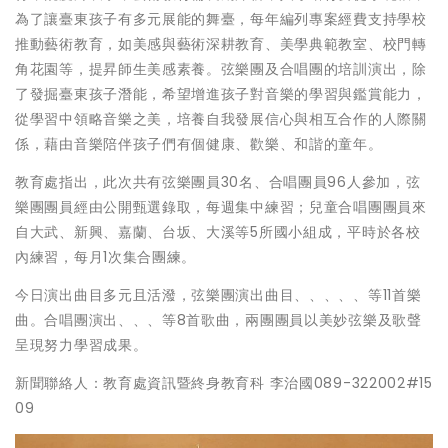
為了讓臺東孩子有多元展能的舞臺，每年編列專案經費支持學校
推動藝術教育，如美感與藝術深耕教育、美學典範教室、校門轉
角花園等，提昇師生美感素養。弦樂團及合唱團的培訓演出，除
了發掘臺東孩子潛能，希望增進孩子對音樂的學習與鑑賞能力，
從學習中領略音樂之美，培養自我發展信心與相互合作的人際關
係，藉由音樂陪伴孩子們有個健康、歡樂、和諧的童年。
教育處指出，此次共有弦樂團員30名、合唱團員96人參加，弦
樂團團員經由公開甄選錄取，每週集中練習；兒童合唱團團員來
自大武、新興、嘉蘭、台坂、大溪等5所國小組成，平時於各校
內練習，每月1次集合團練。
今日演出曲目多元且活潑，弦樂團演出曲目、、、、、等11首樂
曲。合唱團演出、、、等8首歌曲，兩團團員以美妙弦樂及歌聲
呈現努力學習成果。
新聞聯絡人：教育處資訊暨終身教育科 李治國089-322002#15
09