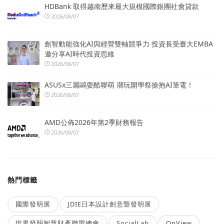
HDBank 取得越南歷來最大規模國際銀團社會貸款
2026/08/07
創智動能強化AI與經營雙軸競爭力 投資長受臺大EMBA
邀分享AI時代投資思維
2026/08/07
ASUSx三麗鷗耍酷聯萌 潮玩開學祭搶抱AI筆電！
2026/08/07
AMD公佈2026年第2季財務報告
2026/08/07
熱門標籤
國際發明展
JDIE日本設計創意暨發明展
世界發明智慧財產聯盟總會
SocialLab
OpView