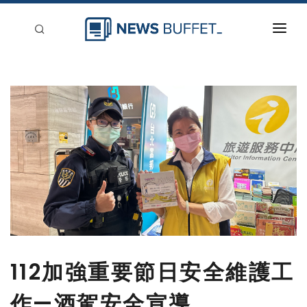
回到首頁
新聞稿分類
登入
刊登
112加強重要節日安全維護工
作—酒駕安全宣導