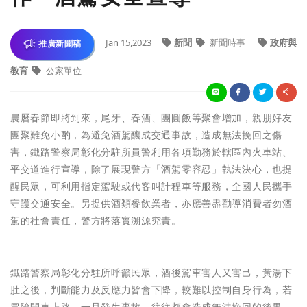
Jan 15,2023
新聞
新聞時事
政府與
推廣新聞稿
教育
公家單位
農曆春節即將到來，尾牙、春酒、團圓飯等聚會增加，親朋好友
團聚難免小酌，為避免酒駕釀成交通事故，造成無法挽回之傷
害，鐵路警察局彰化分駐所員警利用各項勤務於轄區內火車站、
平交道進行宣導，除了展現警方「酒駕零容忍」執法決心，也提
醒民眾，可利用指定駕駛或代客叫計程車等服務，全國人民攜手
守護交通安全。另提供酒類餐飲業者，亦應善盡勸導消費者勿酒
駕的社會責任，警方將落實溯源究責。
鐵路警察局彰化分駐所呼籲民眾，酒後駕車害人又害己，黃湯下
肚之後，判斷能力及反應力皆會下降，較難以控制自身行為，若