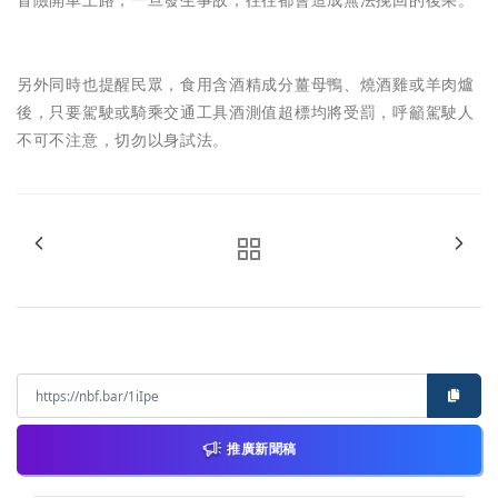
冒險開車上路，一旦發生事故，往往都會造成無法挽回的後果。
另外同時也提醒民眾，食用含酒精成分薑母鴨、燒酒雞或羊肉爐
後，只要駕駛或騎乘交通工具酒測值超標均將受罰，呼籲駕駛人
不可不注意，切勿以身試法。
推廣新聞稿