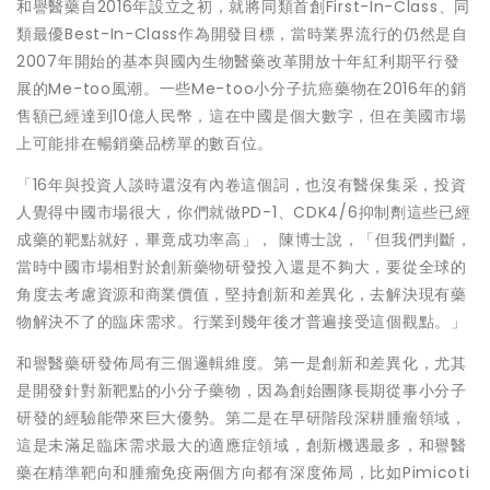
和譽醫藥自2016年設立之初，就將同類首創First-In-Class、同
類最優Best-In-Class作為開發目標，當時業界流行的仍然是自
2007年開始的基本與國內生物醫藥改革開放十年紅利期平行發
展的Me-too風潮。一些Me-too小分子抗癌藥物在2016年的銷
售額已經達到10億人民幣，這在中國是個大數字，但在美國市場
上可能排在暢銷藥品榜單的數百位。
「16年與投資人談時還沒有內卷這個詞，也沒有醫保集采，投資
人覺得中國市場很大，你們就做PD-1、CDK4/6抑制劑這些已經
成藥的靶點就好，畢竟成功率高」， 陳博士說，「但我們判斷，
當時中國市場相對於創新藥物研發投入還是不夠大，要從全球的
角度去考慮資源和商業價值，堅持創新和差異化，去解決現有藥
物解決不了的臨床需求。行業到幾年後才普遍接受這個觀點。」
和譽醫藥研發佈局有三個邏輯維度。第一是創新和差異化，尤其
是開發針對新靶點的小分子藥物，因為創始團隊長期從事小分子
研發的經驗能帶來巨大優勢。第二是在早研階段深耕腫瘤領域，
這是未滿足臨床需求最大的適應症領域，創新機遇最多，和譽醫
藥在精準靶向和腫瘤免疫兩個方向都有深度佈局，比如Pimicoti