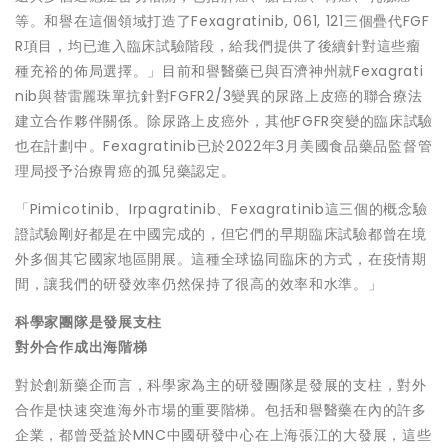
等。和譽在這個領域打造了Fexagratinib, 061, 121三個疊代FGF
R項目，均已進入臨床試驗階段，給我們提供了後續針對這些瘤
種充裕的佈局選擇。」目前和譽醫藥已與百濟神州就Fexagrati
nib與替雷麗珠單抗針對FGFR2/3變異的尿路上皮癌的聯合療法
建立合作夥伴關係。除尿路上皮癌外，其他FGFR突變的臨床試驗
也在計劃中。Fexagratinib已於2022年3月美國食品藥品監督管
理局授予治療胃癌的孤兒藥認定。
「Pimicotinib、Irpagratinib、Fexagratinib這三個的概念驗
證試驗剛好都是在中國完成的，但它們的早期臨床試驗都曾在境
外多個其它國家地區開展。這種全球協同臨床的方式，在疫情期
間，讓我們的研發效率仍然保持了很高的效率和水準。」
科學家團隊是發展支柱
對外合作成出海階梯
對於創新藥企而言，科學家為主的研發團隊是發展的支柱，對外
合作是快速突進海外市場的重要階梯。包括和譽醫藥在內的許多
企業，都曾受益於MNC中國研發中心在上海張江的大發展，這些