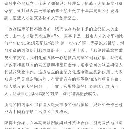
研發中心的建立，帶來了知識與研發理念，招募了大量海歸回國
做藥，並對國內高校畢業的博士碩士做了十年高質量的系統培
訓，這些人才後來多數加入了創新藥企。
「因為臨床項目不斷增加，我們成為為數不多的逆勢招人的企
業，去年人才增長率達到45%。實事求是，新進人才的水平相比
前些年MNC海歸及系統培訓的這一批有差距，需要以老帶新，增
加更多的內部培訓和內部鍛煉」，陳博士說，「和譽醫藥非常重
視企業文化，我們創始團隊一心想做高質量的創新好藥，我們追
求效率和團隊間的高度默契和密切合作，追求公司的利益與個人
利益的緊密掛鉤。這樣建立的企業文化逐漸產生品牌效應，大家
知道公司是穩定和諧的，有實實在在的能學到知識的項目在做，
招人就沒有大的困難。」目前，和譽醫藥的研發團隊已超過百
人，隨著III期臨床試驗的開展，還將繼續穩步成長。
所有的國內藥企都有進入歐美市場的強烈願望，與外企合作已經
成為中國新藥項目出海的主要模式。
陳博士介紹，在早期研發階段與國外藥企合作，能更高效地加速