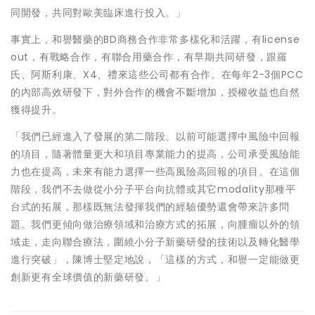
同開發，共同對歐美臨床進行投入。」
事實上，和譽醫藥的BD商務合作非常多樣化和活躍，有license
out，有戰略合作，有聯合用藥合作，有早期共同研發，跟羅
氏、阿斯利康、X4、禮來這些公司都有合作。在每年2-3個PCC
的內部高效研發下，對外合作的機會不斷增加，授權收益也自然
獲得提升。
「我們已經進入了發展的第二階段。以前可能選擇中風險中回報
的項目，隨著體量更大和項目專業能力的提高，公司承受風險能
力也在提高，未來有能力選擇一些高風險高回報的項目。在這個
階段，我們不去做從小分子平台向抗體或其它modality那種平
台式的拓展，那樣既無法發揮我們的經驗優勢還會帶來許多問
題。我們更傾向做治療領域和治療方式的拓展，向腫瘤以外的領
域走，走向聯合療法，圍繞小分子新藥研發的技術以及轉化醫學
進行突破」，陳博士堅定地說，「這樣的方式，和譽一定能做更
創新更有全球價值的新藥研發。」