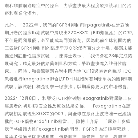
瘤和非腫瘤適應症中的臨床，力爭盡快最大程度發揮該項目的治
療和商業化潛力。
此外，「2022年，我們的FGFR4抑制劑Irpagratinib在針對晚
期肝癌的臨床1b期試驗中展現出22%-33%（BID劑量組）的ORR,
不但是同類最優，甚至能成為同類首創。因為此前全球範圍內的
三四款FGFR4抑制劑的臨床早期ORR僅有百分之十幾，都還未能
推進到註冊性臨床試驗，」陳博士表示，「我們會在23年完成拓
展研究，確定最好的給藥劑量和方式，爭取盡快進入註冊性臨
床。」同時，和譽醫藥還在對中國內地FGF19過表達的晚期HCC
患者進行Irpagratinib聯合抗PD-L1抗體阿替利珠單抗的臨床II期
試驗，該試驗目標是衝擊一線療法，以期獲得更大的市場機會。
2022年12月8日， 和譽泛FGFR抑制劑Fexagratinib對尿路上皮
癌患者的初步II期安全性及療效結果公佈。「Fexagratinib在該
試驗初期展現出30.8%的ORR，與全球在尿路上皮癌唯一已經獲
批的FGFR藥物erdafitinib相當。」陳博士介紹，「尿路上皮癌
我們將繼續力推Fexagratinib的開發。FGFR作為泛腫瘤靶點，
還與多個適應症密切相關，包括肺癌、膽管癌、胃癌、乳腺癌