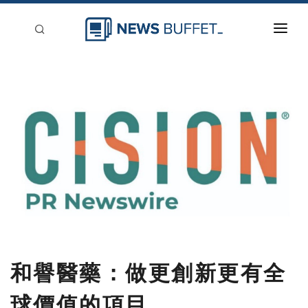
回到首頁
新聞稿分類
登入
刊登
和譽醫藥：做更創新更有全
球價值的項目