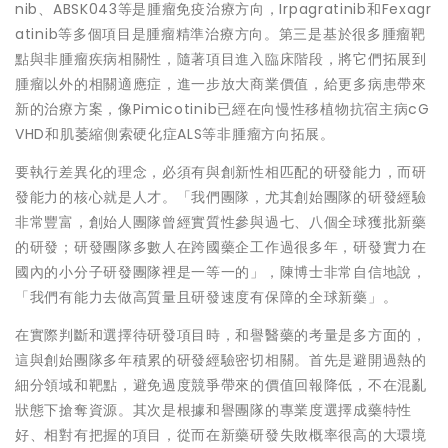
nib、ABSK043等是腫瘤免疫治療方向，Irpagratinib和Fexagr
atinib等多個項目是腫瘤精準治療方向。第三是基於很多腫瘤靶
點與非腫瘤疾病相關性，隨著項目進入臨床階段，將它們拓展到
腫瘤以外的相關適應症，進一步放大商業價值，給更多病患帶來
新的治療方案，像Pimicotinib已經在向慢性移植物抗宿主病cG
VHD和肌萎縮側索硬化症ALS等非腫瘤方向拓展。
要執行差異化的理念，必須有與創新性相匹配的研發能力，而研
發能力的核心就是人才。「我們團隊，尤其創始團隊的研發經驗
非常豐富，創始人團隊曾經實質性參與過七、八個全球獲批新藥
的研發；研發團隊多數人在跨國藥企工作過很多年，研發實力在
國內的小分子研發團隊裡是一等一的」，陳博士非常自信地說，
「我們有能力去做高質量且研發速度有保障的全球新藥」。
在實際判斷和選擇待研發項目時，和譽醫藥的考量是多方面的，
這與創始團隊多年積累的研發經驗密切相關。首先是避開過熱的
細分領域和靶點，避免過度競爭帶來的價值回報降低，不在混亂
狀態下搶奪資源。其次是根據和譽團隊的專業度選擇成藥特性
好、相對有把握的項目，從而在新藥研發失敗概率很高的大環境