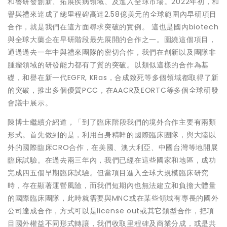
和譽研發創新、拓展疾病領域、及進入全球市場。2022年初，和
譽與禮來達成了總里程碑高達2.58億美元的全球範圍內早研項目
合作，就是我們在這方面尋求突破的實例。 這也是國內biotech
與全球大藥企在早研階段最先展開的合作之一。圍繞這個項目，
通過過去一年中與禮來團隊的密切合作，我們在創新以及團隊非
腫瘤領域的研發能力都有了質的突破。以類似這樣的合作為基
礎，和譽在新一代EGFR, KRas，合成致死等多個領域都取得了新
的突破，推出多個優質PCC，在AACR及EORTC等多個全球研發
會議中展示。
陳博士繼續介紹
道
，「到了臨床階段我們的境外合作主要有兩類
形式。首先做到的是，利用自身精幹的國際臨床團隊，與大陸以
外的國際臨床CRO合作，在美國、澳大利亞、中國台灣等地開展
臨床試驗。在過去兩三年內，我們已經在這些國家和地區，成功
完成四五個早期臨床試驗。但當項目進入全球大規模臨床研究
時，存在顯著運營風險，而我們短期內也無法建立和負擔大體量
的國際臨床團隊，此時就需要與MNC或在某些領域有專長的國外
公司達成合作，方式可以是license out或其它類型合作，把項
目國外權益不同形式轉讓，我們收取里程碑及商業分成，或是共