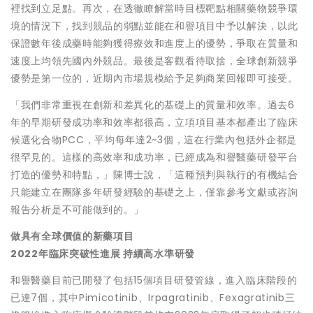
裡找到立足點。再次，在透徹瞭解當時目標靶點相關藥物競爭環
境的情況下，找到競品的弱點並能在和譽項目中予以解決，以此
保證數年後成藥時能夠獲得療效和進度上的優勢，爭取在質量和
速度上均領先國內外競品。最後是客觀看待取捨，全球創新競爭
優勢是第一位的，近期內市場規模給予足夠商業回報即可接受。
「我們非常重視在創新和差異化的基礎上的質量和效率。過去6
年的早期研發成功率和效率都很高，立項項目基本都產出了臨床
候選化合物PCC，平均每年達2~3個，這在行業內包括外企都是
很罕見的。這樣的高效率和成功率，已經成為和譽醫藥研發平台
打造的優勢和特點，」陳博士說，「這種預判與執行的有機結合
只能建立在團隊多年研發經驗的基礎之上，僅靠參考文獻或咨詢
報告分析是不可能做到的。」
做具有全球價值的新藥項目
2022年臨床突破性進展 持續高水準研發
和譽醫藥目前已開發了包括15個項目研發管線，進入臨床階段的
已達7個，其中Pimicotinib、Irpagratinib、Fexagratinib三