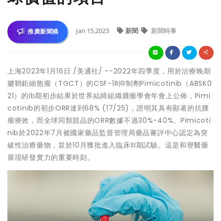
Jan 15,2023
新聞
新聞時事
推廣新聞稿
上海
2023年1月16日
/美通社/ --2022年四季度，用於治療晚期
腱鞘鉅細胞瘤（TGCT）的CSF-1R抑制劑Pimicotinib（ABSK0
21）的Ib期初步結果於世界結締組織腫瘤學會年會上公佈，Pimi
cotinib的初步ORR達到68% (17/25)，證明其具有顯著的抗腫
瘤療效，而全球同類競品的ORR數據不過30%-40%。Pimicoti
nib於2022年7月被國家藥品監督管理局藥品審評中心認定為突
破性治療藥物，並於10月獲批進入臨床III期試驗。這是和譽醫藥
展現研發實力的重要時刻。