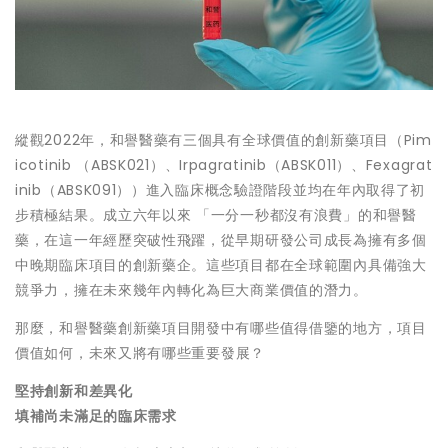
縱觀2022年，和譽醫藥有三個具有全球價值的創新藥項目（Pim
icotinib （ABSK021）、Irpagratinib（ABSK011）、Fexagrat
inib（ABSK091））進入臨床概念驗證階段並均在年內取得了初
步積極結果。成立六年以來 「一分一秒都沒有浪費」的和譽醫
藥，在這一年經歷突破性飛躍，從早期研發公司成長為擁有多個
中晚期臨床項目的創新藥企。這些項目都在全球範圍內具備強大
競爭力，擁在未來幾年內轉化為巨大商業價值的潛力。
那麼，和譽醫藥創新藥項目開發中有哪些值得借鑒的地方，項目
價值如何，未來又將有哪些重要發
展？
堅持創新和差異化
填補尚未滿足的臨床需求