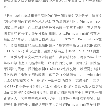
條管線進入臨床概念驗證階段並均在2022年底取得了初步積極結
果。
「Pimicotinib是和譽申請IND的第一個腫瘤免疫小分子，腫瘤免
疫比精準靶向有優勢的地方就是它的廣譜適用性。Pimicotinib
調節巨噬細胞，而巨噬細胞是免疫系統一類主要細胞，在人體多
個器官均有分佈，跟多種疾病相關。所以Pimicotinib的潛在適
應症也非常多」，陳博士自豪地說，「2022年，Pimicotinib在
第一個適應症腱鞘鉅細胞瘤的臨床Ib期實驗中展現出優異的療效
（68% ORR）和安全性，驗證了成為全球Best-In-Class的潛
力，並獲得中國突破性療法認證和三期試驗批准，將在23年上半
年啟動該適應症的臨床III期，成為我們公司第一個進入註冊性臨
床試驗的藥物。我們也在與FDA和EMA進行交流，希望同步將註
冊性臨床推進到美國和歐洲，真正帶來全球價值」。Pimicotini
b是和譽醫藥獨立自主研發的一款全新的口服、高選擇性、高活
性CSF-1R小分子抑制劑，也是中國公司開發的首款已進入臨床試
驗的高選擇性CSF-1R抑制劑。腱鞘鉅細胞瘤每年全世界有數十萬
新發病人，其中在中國約有6-7萬，且無任何獲批治療藥物。除
腱鞘鉅細胞瘤外，和譽還在同步大力推進Pimicotinib在多種腫