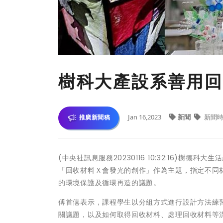
樹科大產設系善用回
Jan 16,2023
新聞
新聞時
推廣新聞稿
(中央社訊息服務20230116 10:32:16)
「回收材料Ｘ會發光的創作」作為主題，指定不同
的環境保護及循環再造的議題。
傅首僖表示，課程學生以分組方式進行設計方法練
關議題，以及如何取得回收材料、處理回收材料等