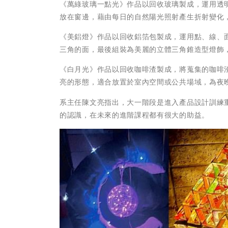
《萬綠玻璃一點光》作品以回收玻璃製成，運用透
放在窗邊，藉由每日的自然陽光照射產生折射變化
《美鋁燈》作品以回收鋁箔包製成，運用點、線、
三角的面，最後組裝為美麗的立體三角錐造型燈飾
《白月光》作品以回收咖啡渣製成，將蒐集的咖啡
亮的形態，適合放置於室內空間或公共場域，為夜
系主任陳文亮指出，大一階段是進入產品設計訓練
的認識，在未來的進階課程都有很大的助益。