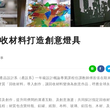
收材料打造創意燈具
事
樹德科大生活產品設計系（產設系) 一年級設計概論專業課程任課教師傅首僖在期
材質「回收材料」導入創作，讓回收材料變身為創意作品，呼應全球
習及創作，提升同儕間的溝通互動、及創意激盪；共同探討指定回收
流程；材質包含寶特瓶、鋁罐、紙類、布料、玻璃、鋁箔包、木材、