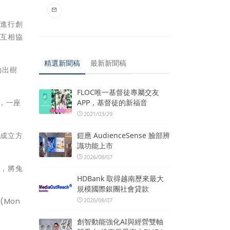
料進行創
的互相協
精選新聞稿
最新新聞稿
勒出樹
FLOC唯一基督徒專屬交友
APP，基督徒的新福音
，一座
2021/03/29
鎧應 AudienceSense 臉部辨
構成立方
識功能上市
2026/08/07
射，將兔
HDBank 取得越南歷來最大
規模國際銀團社會貸款
2026/08/07
Mon
創智動能強化AI與經營雙軸