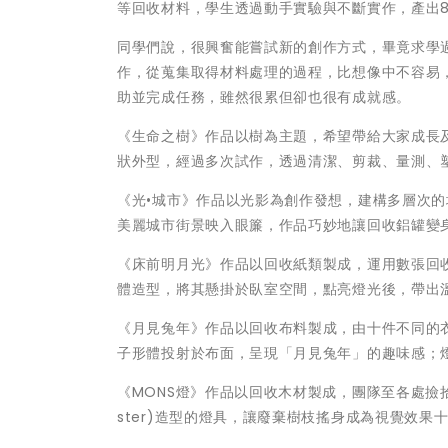
等回收材料，學生透過動手實驗與不斷實作，產出
同學們說，很興奮能嘗試新的創作方式，畢竟求學
作，從蒐集取得材料處理的過程，比想像中不容易
助並完成任務，雖然很累但卻也很有成就感。
《生命之樹》作品以樹為主題，希望帶給大家成長
狀外型，經過多次試作，透過清潔、剪裁、量測、
《光•城市》作品以光影為創作發想，建構多層次的
美麗城市街景映入眼簾，作品巧妙地讓回收鋁罐變
《床前明月光》作品以回收紙類製成，運用數張回
體造型，將其懸掛於臥室空間，點亮燈光後，帶出
《月見兔年》作品以回收布料製成，由十件不同的
子形體投射於布面，呈現「月見兔年」的趣味感；
《MONS燈》作品以回收木材製成，團隊至各處撿
ster)造型的燈具，讓廢棄樹枝搖身成為視覺效果