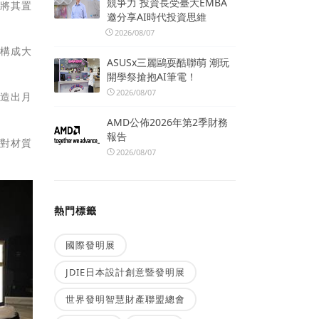
競爭力 投資長受臺大EMBA
，將其置
邀分享AI時代投資思維
2026/08/07
再構成大
ASUSx三麗鷗耍酷聯萌 潮玩
開學祭搶抱AI筆電！
2026/08/07
打造出月
AMD公佈2026年第2季財務
報告
及對材質
2026/08/07
熱門標籤
國際發明展
JDIE日本設計創意暨發明展
世界發明智慧財產聯盟總會