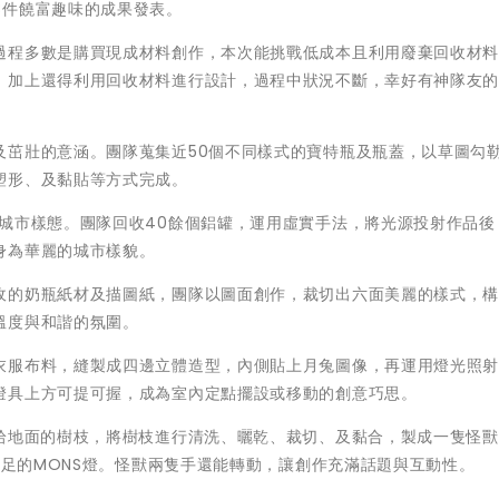
8件饒富趣味的成果發表。
過程多數是購買現成材料創作，本次能挑戰低成本且利用廢棄回收材
，加上還得利用回收材料進行設計，過程中狀況不斷，幸好有神隊友
及茁壯的意涵。團隊蒐集近50個不同樣式的寶特瓶及瓶蓋，以草圖勾
塑形、及黏貼等方式完成。
城市樣態。團隊回收40餘個鋁罐，運用虛實手法，將光源投射作品後
身為華麗的城市樣貌。
收的奶瓶紙材及描圖紙，團隊以圖面創作，裁切出六面美麗的樣式，
溫度與和諧的氛圍。
衣服布料，縫製成四邊立體造型，內側貼上月兔圖像，再運用燈光照
燈具上方可提可握，成為室內定點擺設或移動的創意巧思。
拾地面的樹枝，將樹枝進行清洗、曬乾、裁切、及黏合，製成一隻怪獸(
十足的MONS燈。怪獸兩隻手還能轉動，讓創作充滿話題與互動性。