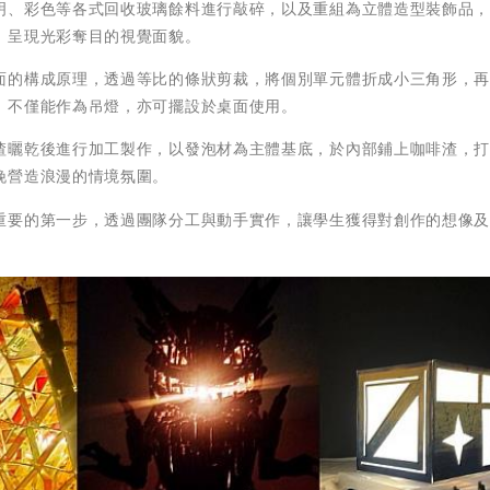
明、彩色等各式回收玻璃餘料進行敲碎，以及重組為立體造型裝飾品
，呈現光彩奪目的視覺面貌。
面的構成原理，透過等比的條狀剪裁，將個別單元體折成小三角形，
，不僅能作為吊燈，亦可擺設於桌面使用。
渣曬乾後進行加工製作，以發泡材為主體基底，於內部鋪上咖啡渣，
晚營造浪漫的情境氛圍。
重要的第一步，透過團隊分工與動手實作，讓學生獲得對創作的想像