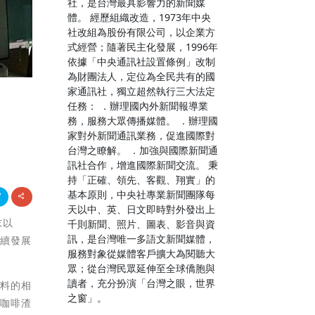
社，是台灣最具影響力的新聞媒
體。 經歷組織改造，1973年中央
社改組為股份有限公司，以企業方
式經營；隨著民主化發展，1996年
依據「中央通訊社設置條例」改制
為財團法人，定位為全民共有的國
家通訊社，獨立超然執行三大法定
任務： ．辦理國內外新聞報導業
務，服務大眾傳播媒體。 ．辦理國
家對外新聞通訊業務，促進國際對
台灣之瞭解。 ．加強與國際新聞通
訊社合作，增進國際新聞交流。 秉
持「正確、領先、客觀、翔實」的
基本原則，中央社專業新聞團隊每
天以中、英、日文即時對外發出上
末以
千則新聞、照片、圖表、影音與資
訊，是台灣唯一多語文新聞媒體，
永續發展
服務對象從媒體客戶擴大為閱聽大
眾；從台灣民眾延伸至全球僑胞與
讀者，充分扮演「台灣之眼，世界
材料的相
之窗」。
及咖啡渣