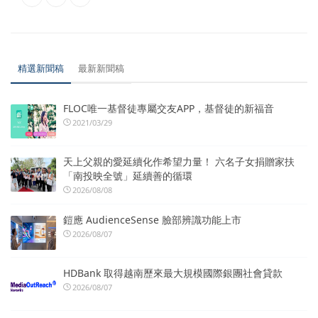
精選新聞稿
最新新聞稿
FLOC唯一基督徒專屬交友APP，基督徒的新福音
2021/03/29
天上父親的愛延續化作希望力量！ 六名子女捐贈家扶
「南投映全號」延續善的循環
2026/08/08
鎧應 AudienceSense 臉部辨識功能上市
2026/08/07
HDBank 取得越南歷來最大規模國際銀團社會貸款
2026/08/07