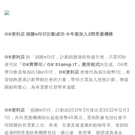
OK便利店 捐贈e印仔計劃成功 今年新加入2間受惠機構
OK便利店
的「捐贈e印仔」計劃捐贈過程快捷方便，只需10秒
便可於
「OK齊齊印／OK Stamp IT」應用程式
內完成。OK齊
齊印會員每捐出1個e印仔，
OK便利店
便會代為捐出港幣1元，希
望能夠透過計劃帶動社會的力量，帶領大眾加入慈善計劃，傳揚
關顧和愛心，為有需要社群帶來溫暖。
OK便利店
「捐贈e印仔」計劃由2021年3月推出至2022年12月3
1日，共向受惠機構捐出超過港幣45萬元，受助對象包括社會不
同階層的有需要人仕、長者、兒童及被遺棄的動物等等。曾捐助
超過8間受惠慈善團體包括：膳心連、救世軍、願望成真基金、