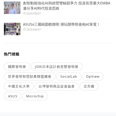
創智動能強化AI與經營雙軸競爭力 投資長受臺大EMBA
邀分享AI時代投資思維
2026/08/07
ASUSx三麗鷗耍酷聯萌 潮玩開學祭搶抱AI筆電！
2026/08/07
熱門標籤
國際發明展
JDIE日本設計創意暨發明展
世界發明智慧財產聯盟總會
SocialLab
OpView
中國文化大學
台灣發明商品促進協會
北市圖
ASUS
Microchip