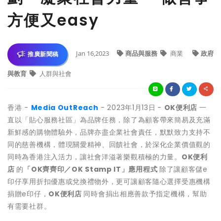
方便又easy
Jan 16,2023
商品與服務
商業
政府
推廣新聞稿
與教育
人群與社會
香港 -
Media OutReach
- 2023年1月13日
-
OK便利店
一
直以「貼心服務社區」為品牌任務，除了為顧客帶來簡易及充滿
新鮮感的購物體驗外，品牌亦盡企業社會責任，默默致力支持不
同的慈善機構，體現關愛精神、回饋社會，於深化企業價值觀的
同時為香港注入活力，讓社會洋溢著樂觀積極的力量。
OK便利
店
的
「OK齊齊印／OK Stamp IT」應用程式
除了讓顧客儲e
印仔享用折扣優惠或兌換禮物外，更可讓顧客隨心選擇受惠機構
捐贈e印仔，
OK便利店
同時會捐出相應善款予指定機構，幫助
有需要社群。