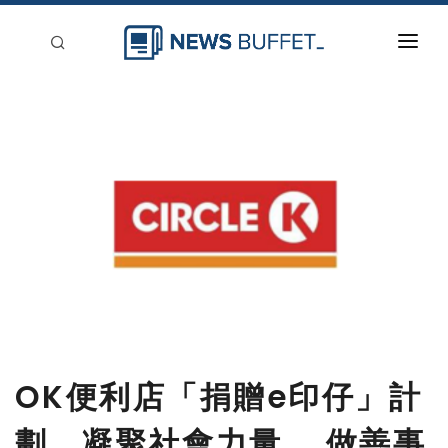
回到首頁
新聞稿分類
登入
刊登
OK便利店「捐贈e印仔」計
劃 凝聚社會力量 做善事