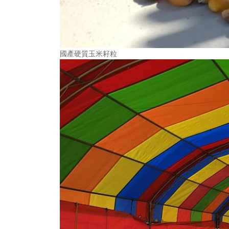
國產硬質玉米耔粒