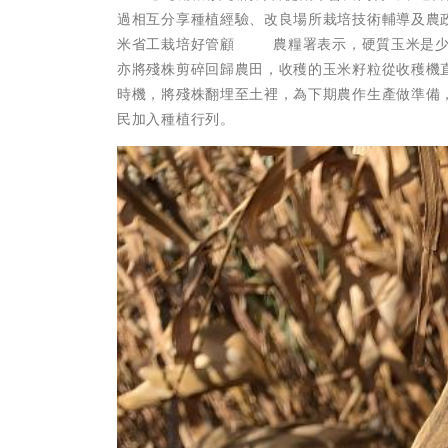
過相互分享種植經驗、改良場所栽培技術輔導及農
米省工栽培好管顧 農糧署表示，硬質玉米是少
亦將殘株剪碎回歸農田，收穫的玉米籽粒從收穫機
時機，將殘株翻埋至土裡，為下期農作生產做準備
民加入種植行列。