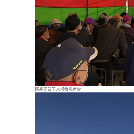
國產硬質玉米採收觀摩會