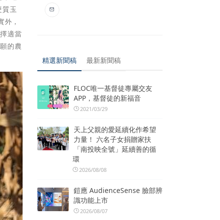
硬質玉
實外，
選擇適當
意願的農
精選新聞稿
最新新聞稿
FLOC唯一基督徒專屬交友
APP，基督徒的新福音
2021/03/29
天上父親的愛延續化作希望
力量！ 六名子女捐贈家扶
「南投映全號」延續善的循
環
2026/08/08
鎧應 AudienceSense 臉部辨
識功能上市
2026/08/07