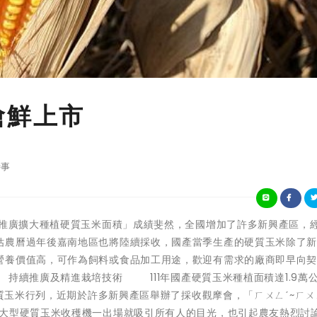
搶鮮上市
事
糧署111年「推廣擴大種植硬質玉米面積」成績斐然，全國增加了許多新興產區，
估農曆過年後嘉南地區也將陸續採收，國產當季生產的硬質玉米除了
營養價值高，可作為飼料或食品加工用途，歡迎有需求的廠商即早向
 持續推廣及精進栽培技術 111年國產硬質玉米種植面積達1.9萬
硬質玉米行列，近期於許多新興產區舉辦了採收觀摩會，「ㄏㄨㄥˊ~ㄏㄨ
台大型硬質玉米收穫機一出場就吸引所有人的目光，也引起農友熱烈討