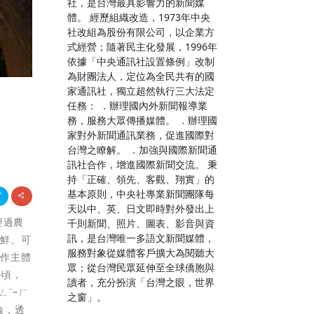
社，是台灣最具影響力的新聞媒
體。 經歷組織改造，1973年中央
社改組為股份有限公司，以企業方
式經營；隨著民主化發展，1996年
依據「中央通訊社設置條例」改制
為財團法人，定位為全民共有的國
家通訊社，獨立超然執行三大法定
任務： ．辦理國內外新聞報導業
務，服務大眾傳播媒體。 ．辦理國
家對外新聞通訊業務，促進國際對
台灣之瞭解。 ．加強與國際新聞通
訊社合作，增進國際新聞交流。 秉
持「正確、領先、客觀、翔實」的
基本原則，中央社專業新聞團隊每
天以中、英、日文即時對外發出上
經過農
千則新聞、照片、圖表、影音與資
訊，是台灣唯一多語文新聞媒體，
新鮮、可
服務對象從媒體客戶擴大為閱聽大
契作主體
眾；從台灣民眾延伸至全球僑胞與
公頃，
讀者，充分扮演「台灣之眼，世界
ㄥˊ~ㄏ
之窗」。
論，透