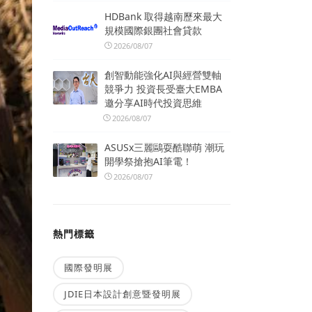
HDBank 取得越南歷來最大
規模國際銀團社會貸款
2026/08/07
創智動能強化AI與經營雙軸
競爭力 投資長受臺大EMBA
邀分享AI時代投資思維
2026/08/07
ASUSx三麗鷗耍酷聯萌 潮玩
開學祭搶抱AI筆電！
2026/08/07
熱門標籤
國際發明展
JDIE日本設計創意暨發明展