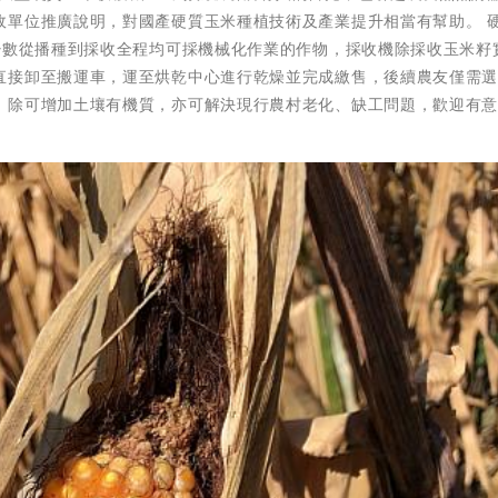
政單位推廣說明，對國產硬質玉米種植技術及產業提升相當有幫助。 
數從播種到採收全程均可採機械化作業的作物，採收機除採收玉米籽
直接卸至搬運車，運至烘乾中心進行乾燥並完成繳售，後續農友僅需
，除可增加土壤有機質，亦可解決現行農村老化、缺工問題，歡迎有