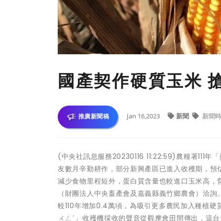
國產契作硬質玉米 
Jan 16,2023
新聞
新聞時
推廣新聞稿
(中央社訊息服務20230116 11:22:59)農
友數月辛勤耕作，部分新興產區已進入收穫期，預
減少食物里程短外，蛋白質含量也較進口玉米高，
（財團法人中央畜產會及嘉義縣義竹鄉農會）洽詢。
較110年增加0.4萬頃，為吸引更多農民加入種植
ㄨㄥˊ」收穫機採收的聲音從觀摩會田間傳出，這